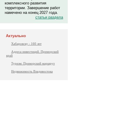
комплексного развития
территории. Завершение работ
намечено на конец 2027 года.
статьи раздела
Актуально
Хабаровску - 160 лет
Адреса инвестиций. Приморский
край
Туризм: Приморский маршрут
Недвижимость Владивостока