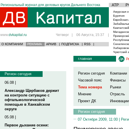
Региональный журнал для деловых кругов Дальнего Востока
АТР
Р
Амурская о
Бурятия
Еврейская 
Забайкаль
Камчатский
Магаданска
www.
dvkapital.ru
Четверг
|
06 Августа, 15:37
|
Приморски
Республика
О КОМПАНИИ
РЕКЛАМА
АРХИВ
|
ПОДПИСКА
|
RSS
|
Сахалинска
Хабаровски
Чукотский 
главная
Р
Регион сегодня
Компании
Регион сегодня
Часовой пояс
Финансы
06.08 |
Тема номера
Рынки
Александр Щербаков держит
Мнение
Отрасль
на контроле ситуацию с
офтальмологической
Проект ДК
Инновации
помощью в Ханкайском
округе
Регион сегодня
05.08 |
07 Октября 2009, 11:00 |
Реги
Первое дыхание осени:
Приморское звено