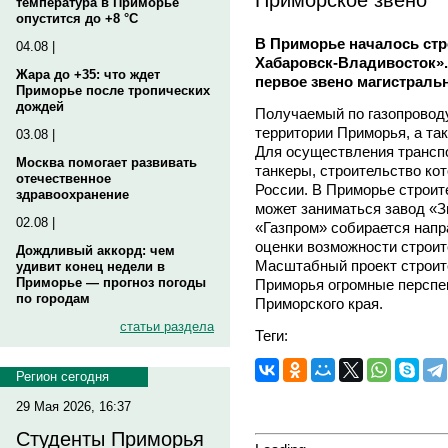
температура в Приморье
опустится до +8 °C
В Приморье началось стр
04.08 |
Хабаровск-Владивосток»
Жара до +35: что ждет
первое звено магистральн
Приморье после тропических
дождей
Получаемый по газопроводу
территории Приморья, а так
03.08 |
Для осуществления трансп
Москва помогает развивать
танкеры, строительство ко
отечественное
России. В Приморье строит
здравоохранение
может заниматься завод «
02.08 |
«Газпром» собирается напр
оценки возможности строит
Дождливый аккорд: чем
Масштабный проект строит
удивит конец недели в
Приморье — прогноз погоды
Приморья огромные перспе
по городам
Приморского края.
статьи раздела
Теги:
Регион сегодня
29 Мая 2026, 16:37
Студенты Приморья