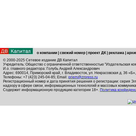
о компании
|
свежий номер
|
проект ДК
|
реклама
|
архи
© 2000-2025 Сетевое издание ДВ Капитал
Учредитель: Общество с ограниченной ответственностью "Издательская ко
И.о. главного редактора: Голубь Андрей Александрович
Адрес: 690014, Приморский край, г. Владивосток, ул. Некрасовская д. 36 «Б»
Телефоны: +7 (423) 245-04-85; Email:
priem@zrpress.ru
Регистрационный номер и дата принятия решения о регистрации: серия Эл
надзору в сфере связи, информационных технологий и массовых коммуник
Содержит информационную продукцию категории 18+.
Политика конфиден