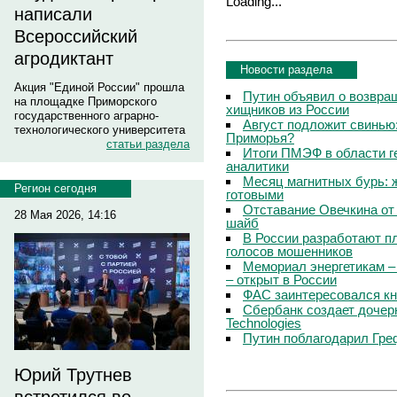
Loading...
написали
Всероссийский
агродиктант
Новости раздела
Акция "Единой России" прошла
Путин объявил о возвращ
на площадке Приморского
хищников из России
государственного аграрно-
Август подложит свинью:
технологического университета
Приморья?
статьи раздела
Итоги ПМЭФ в области г
аналитики
Месяц магнитных бурь: 
Регион сегодня
готовыми
Отставание Овечкина от 
28 Мая 2026, 14:16
шайб
В России разработают п
голосов мошенников
Мемориал энергетикам –
– открыт в России
ФАС заинтересовался кн
Сбербанк создает дочер
Technologies
Путин поблагодарил Гре
Юрий Трутнев