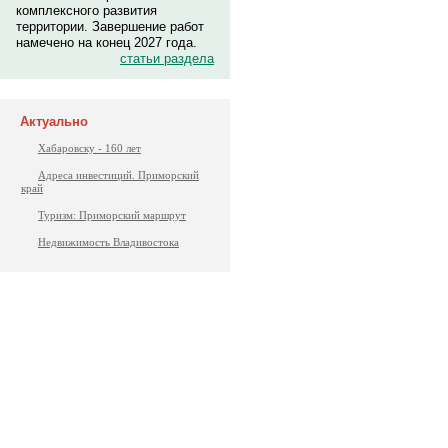
комплексного развития
территории. Завершение работ
намечено на конец 2027 года.
статьи раздела
Актуально
Хабаровску - 160 лет
Адреса инвестиций. Приморский
край
Туризм: Приморский маршрут
Недвижимость Владивостока