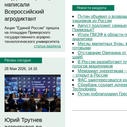
написали
Новости раздела
Всероссийский
Путин объявил о возвращ
агродиктант
хищников из России
Август подложит свинью:
Акция "Единой России" прошла
Приморья?
на площадке Приморского
Итоги ПМЭФ в области г
государственного аграрно-
аналитики
технологического университета
Месяц магнитных бурь: 
статьи раздела
готовыми
Отставание Овечкина от 
шайб
Регион сегодня
В России разработают п
голосов мошенников
28 Мая 2026, 14:16
Мемориал энергетикам –
– открыт в России
ФАС заинтересовался кн
Сбербанк создает дочер
Technologies
Путин поблагодарил Гре
Юрий Трутнев