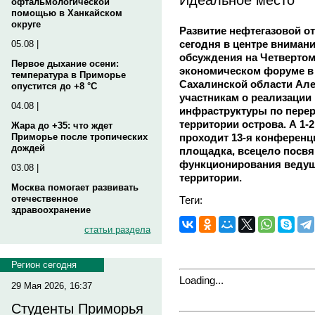
офтальмологической
помощью в Ханкайском
округе
Развитие нефтегазовой о
сегодня в центре внимани
05.08 |
обсуждения на Четверто
Первое дыхание осени:
экономическом форуме в 
температура в Приморье
Сахалинской области Ал
опустится до +8 °C
участникам о реализации
04.08 |
инфраструктуры по перер
территории острова. А 1-
Жара до +35: что ждет
проходит 13-я конференци
Приморье после тропических
дождей
площадка, всецело посв
функционирования ведущ
03.08 |
территории.
Москва помогает развивать
отечественное
Теги:
здравоохранение
статьи раздела
Регион сегодня
Loading...
29 Мая 2026, 16:37
Студенты Приморья