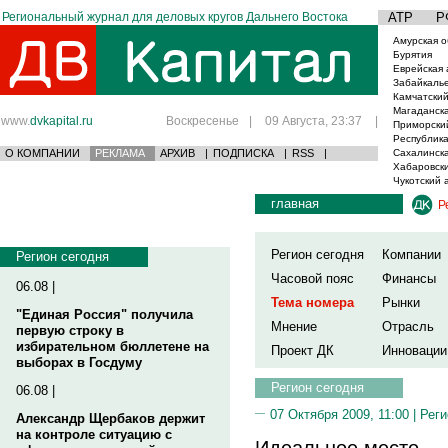
Региональный журнал для деловых кругов Дальнего Востока
АТР
Р
Амурская о
Бурятия
Еврейская 
Забайкаль
Камчатский
Магаданска
www.
dvkapital.ru
Воскресенье
|
09 Августа, 23:37
|
Приморски
Республика
О КОМПАНИИ
РЕКЛАМА
АРХИВ
|
ПОДПИСКА
|
RSS
|
Сахалинска
Хабаровски
Чукотский 
главная
Р
Регион сегодня
Компании
Регион сегодня
Часовой пояс
Финансы
06.08 |
Тема номера
Рынки
"Единая Россия" получила
Мнение
Отрасль
первую строку в
избирательном бюллетене на
Проект ДК
Инновации
выборах в Госдуму
Регион сегодня
06.08 |
07 Октября 2009, 11:00 |
Реги
Александр Щербаков держит
на контроле ситуацию с
Идеальное место