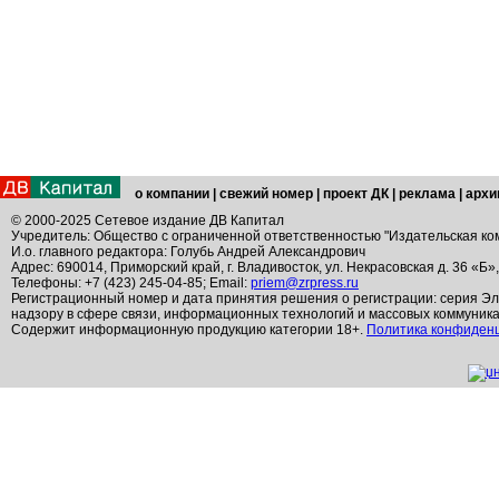
о компании
|
свежий номер
|
проект ДК
|
реклама
|
архи
© 2000-2025 Сетевое издание ДВ Капитал
Учредитель: Общество с ограниченной ответственностью "Издательская ко
И.о. главного редактора: Голубь Андрей Александрович
Адрес: 690014, Приморский край, г. Владивосток, ул. Некрасовская д. 36 «Б»
Телефоны: +7 (423) 245-04-85; Email:
priem@zrpress.ru
Регистрационный номер и дата принятия решения о регистрации: серия Эл
надзору в сфере связи, информационных технологий и массовых коммуник
Содержит информационную продукцию категории 18+.
Политика конфиден