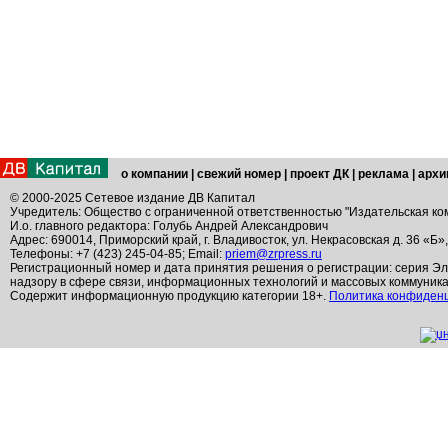
о компании
|
свежий номер
|
проект ДК
|
реклама
|
архи
© 2000-2025 Сетевое издание ДВ Капитал
Учредитель: Общество с ограниченной ответственностью "Издательская ко
И.о. главного редактора: Голубь Андрей Александрович
Адрес: 690014, Приморский край, г. Владивосток, ул. Некрасовская д. 36 «Б»
Телефоны: +7 (423) 245-04-85; Email:
priem@zrpress.ru
Регистрационный номер и дата принятия решения о регистрации: серия Эл
надзору в сфере связи, информационных технологий и массовых коммуник
Содержит информационную продукцию категории 18+.
Политика конфиден