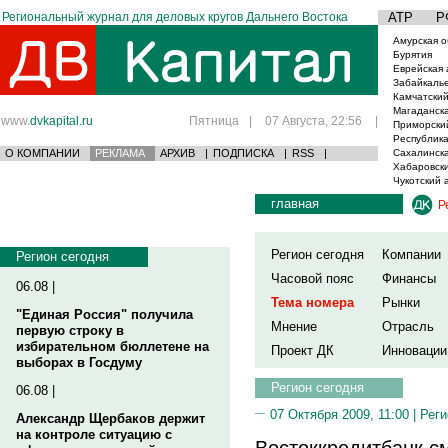
Региональный журнал для деловых кругов Дальнего Востока
АТР
Р
Амурская о
Бурятия
Еврейская 
Забайкаль
Камчатский
Магаданска
www.
dvkapital.ru
Пятница
|
07 Августа, 22:56
|
Приморски
Республика
О КОМПАНИИ
РЕКЛАМА
АРХИВ
|
ПОДПИСКА
|
RSS
|
Сахалинска
Хабаровски
Чукотский 
главная
Р
Регион сегодня
Компании
Регион сегодня
Часовой пояс
Финансы
06.08 |
Тема номера
Рынки
"Единая Россия" получила
Мнение
Отрасль
первую строку в
избирательном бюллетене на
Проект ДК
Инновации
выборах в Госдуму
Регион сегодня
06.08 |
07 Октября 2009, 11:00 |
Реги
Александр Щербаков держит
на контроле ситуацию с
Востоккредитбанк с