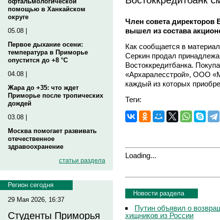
офтальмологической
помощью в Ханкайском
округе
Член совета директоров
вышел из состава акционе
05.08 |
Первое дыхание осени:
Как сообщается в материал
температура в Приморье
Серкин продал принадлежа
опустится до +8 °C
Востоккредитбанка. Покуп
«Архаралесстрой», ООО «
04.08 |
каждый из которых приобре
Жара до +35: что ждет
Приморье после тропических
Теги:
дождей
03.08 |
Москва помогает развивать
отечественное
здравоохранение
Loading...
статьи раздела
Регион сегодня
Новости раздела
29 Мая 2026, 16:37
Путин объявил о возвращ
Студенты Приморья
хищников из России