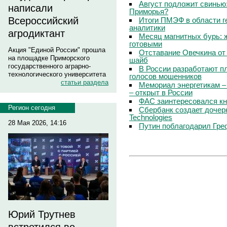
Август подложит свинью:
написали
Приморья?
Всероссийский
Итоги ПМЭФ в области г
аналитики
агродиктант
Месяц магнитных бурь: 
готовыми
Акция "Единой России" прошла
Отставание Овечкина от 
на площадке Приморского
шайб
государственного аграрно-
В России разработают п
технологического университета
голосов мошенников
статьи раздела
Мемориал энергетикам –
– открыт в России
ФАС заинтересовался кн
Регион сегодня
Сбербанк создает дочер
Technologies
28 Мая 2026, 14:16
Путин поблагодарил Гре
Юрий Трутнев