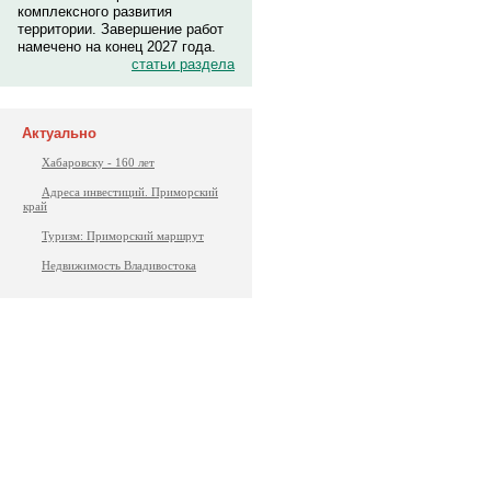
комплексного развития
территории. Завершение работ
намечено на конец 2027 года.
статьи раздела
Актуально
Хабаровску - 160 лет
Адреса инвестиций. Приморский
край
Туризм: Приморский маршрут
Недвижимость Владивостока