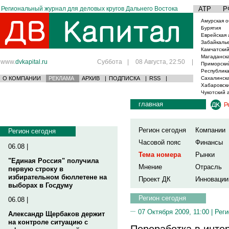
Региональный журнал для деловых кругов Дальнего Востока
АТР
Р
Амурская о
Бурятия
Еврейская 
Забайкаль
Камчатский
Магаданска
www.
dvkapital.ru
Суббота
|
08 Августа, 22:50
|
Приморски
Республика
О КОМПАНИИ
РЕКЛАМА
АРХИВ
|
ПОДПИСКА
|
RSS
|
Сахалинска
Хабаровски
Чукотский 
главная
Р
Регион сегодня
Компании
Регион сегодня
Часовой пояс
Финансы
06.08 |
Тема номера
Рынки
"Единая Россия" получила
Мнение
Отрасль
первую строку в
избирательном бюллетене на
Проект ДК
Инновации
выборах в Госдуму
Регион сегодня
06.08 |
07 Октября 2009, 11:00 |
Реги
Александр Щербаков держит
на контроле ситуацию с
Переработка в инте