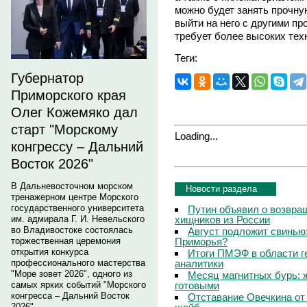
можно будет занять прочну
выйти на него с другими п
требует более высоких тех
Теги:
Губернатор
Приморского края
Олег Кожемяко дал
старт "Морскому
Loading...
конгрессу – Дальний
Восток 2026"
В Дальневосточном морском
Новости раздела
тренажерном центре Морского
государственного университета
Путин объявил о возвращ
хищников из России
им. адмирала Г. И. Невельского
во Владивостоке состоялась
Август подложит свинью:
Приморья?
торжественная церемония
открытия конкурса
Итоги ПМЭФ в области г
аналитики
профессионального мастерства
"Море зовет 2026", одного из
Месяц магнитных бурь: 
готовыми
самых ярких событий "Морского
конгресса – Дальний Восток
Отставание Овечкина от 
2026".