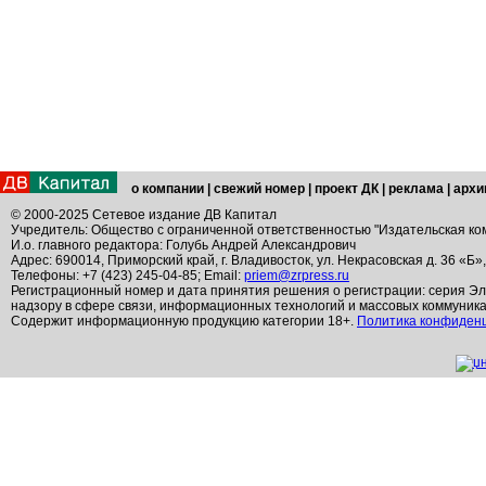
о компании
|
свежий номер
|
проект ДК
|
реклама
|
архи
© 2000-2025 Сетевое издание ДВ Капитал
Учредитель: Общество с ограниченной ответственностью "Издательская ко
И.о. главного редактора: Голубь Андрей Александрович
Адрес: 690014, Приморский край, г. Владивосток, ул. Некрасовская д. 36 «Б»
Телефоны: +7 (423) 245-04-85; Email:
priem@zrpress.ru
Регистрационный номер и дата принятия решения о регистрации: серия Эл
надзору в сфере связи, информационных технологий и массовых коммуник
Содержит информационную продукцию категории 18+.
Политика конфиден