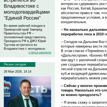
встретился во
интересно сдерживать рост
Владивостоке с
как Россия, Китай, Бразил
молодогвардейцами
абсолютно право в том, что
предложенные условия, а в
"Единой России"
изнурительные.
Во время рабочей поездки в
– Но насколько дальнево
Приморский край Зампред
Правительства РФ –
переработке леса в 2010 
полномочный представитель
Президента РФ в ДФО Юрий
– Сегодня на Дальнем Вост
Трутнев встретился во
которые намерены вести ле
Владивостоке с молодежью.
В этом списке «Тернейлес»
статьи раздела
«Дальлеспром», «Бизнес-М
они идут с различной скор
уже созданные перерабат
Регион сегодня
лесной отрасли на Дальнем
28 Мая 2026, 14:14
куб.м входящей древесины
перерабатывать можем уже
– Сейчас у многих произ
товара. Насколько это сл
ее можно преодолеть?
– Я вновь скажу о запрети
для выхода круглого леса 