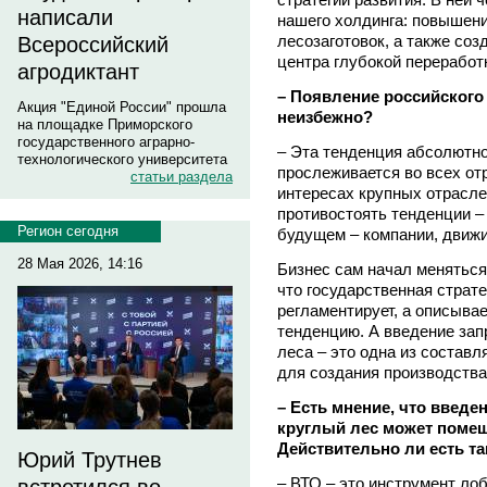
написали
нашего холдинга: повышен
лесозаготовок, а также со
Всероссийский
центра глубокой переработ
агродиктант
– Появление российского
Акция "Единой России" прошла
неизбежно?
на площадке Приморского
государственного аграрно-
– Эта тенденция абсолютно
технологического университета
прослеживается во всех отр
статьи раздела
интересах крупных отрасле
противостоять тенденции –
Регион сегодня
будущем – компании, движ
28 Мая 2026, 14:16
Бизнес сам начал меняться
что государственная страте
регламентирует, а описыв
тенденцию. А введение зап
леса – это одна из состав
для создания производства
– Есть мнение, что введе
круглый лес может помеш
Действительно ли есть т
Юрий Трутнев
– ВТО – это инструмент ло