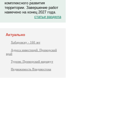
комплексного развития
территории. Завершение работ
намечено на конец 2027 года.
статьи раздела
Актуально
Хабаровску - 160 лет
Адреса инвестиций. Приморский
край
Туризм: Приморский маршрут
Недвижимость Владивостока