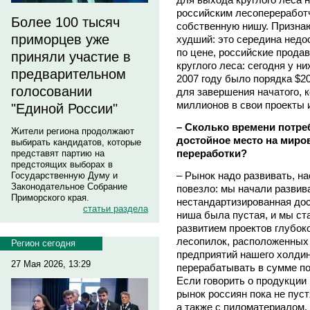
российским лесопереработ
Более 100 тысяч
собственную нишу. Призна
приморцев уже
худший: это середина недос
по цене, российские прода
приняли участие в
круглого леса: сегодня у ни
предварительном
2007 году было порядка $20
голосовании
для завершения начатого, 
миллионов в свои проекты 
"Единой России"
– Сколько времени потреб
Жители региона продолжают
достойное место на миро
выбирать кандидатов, которые
переработки?
представят партию на
предстоящих выборах в
– Рынок надо развивать, на
Государственную Думу и
Законодательное Собрание
повезло: мы начали развив
Приморского края.
нестандартизированная дос
статьи раздела
ниша была пустая, и мы ст
развитием проектов глубоко
лесопилок, расположенных 
Регион сегодня
предприятий нашего холдин
27 Мая 2026, 13:29
перерабатывать в сумме по
Если говорить о продукции
рынок россиян пока не пус
а также с пиломатериалом. 