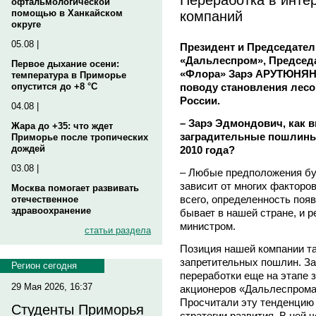
офтальмологической
компаний
помощью в Ханкайском
округе
05.08 |
Президент и Председател
«Дальлеспром», Председ
Первое дыхание осени:
«Флора» Зарэ АРУТЮНЯН 
температура в Приморье
поводу становления лесо
опустится до +8 °C
России.
04.08 |
– Зарэ Эдмондович, как 
Жара до +35: что ждет
заградительные пошлины 
Приморье после тропических
дождей
2010 года?
03.08 |
– Любые предположения буд
зависит от многих факторов
Москва помогает развивать
всего, определенность появ
отечественное
здравоохранение
бывает в нашей стране, и 
министром.
статьи раздела
Позиция нашей компании та
запретительных пошлин. З
Регион сегодня
переработки еще на этапе з
29 Мая 2026, 16:37
акционеров «Дальлеспрома
Просчитали эту тенденцию 
Студенты Приморья
стратегии развития. В ней