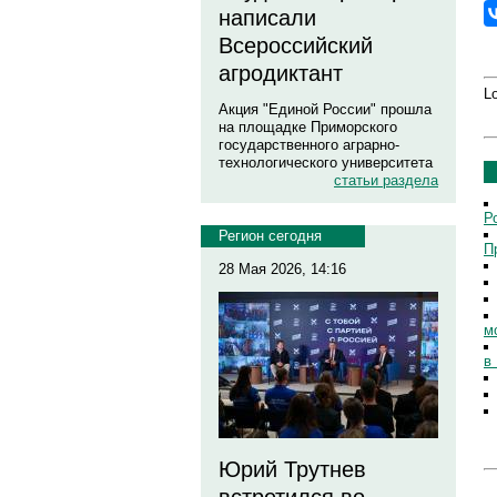
написали
Всероссийский
агродиктант
Lo
Акция "Единой России" прошла
на площадке Приморского
государственного аграрно-
технологического университета
статьи раздела
Р
Регион сегодня
П
28 Мая 2026, 14:16
м
в
Юрий Трутнев