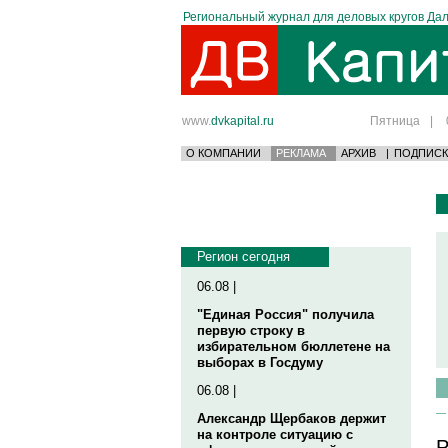
Региональный журнал для деловых кругов Дал
www.
dvkapital.ru
Пятница
|
О КОМПАНИИ
РЕКЛАМА
АРХИВ
|
ПОДПИСК
Регион сегодня
06.08 |
"Единая Россия" получила
первую строку в
избирательном бюллетене на
выборах в Госдуму
06.08 |
Александр Щербаков держит
на контроле ситуацию с
Р