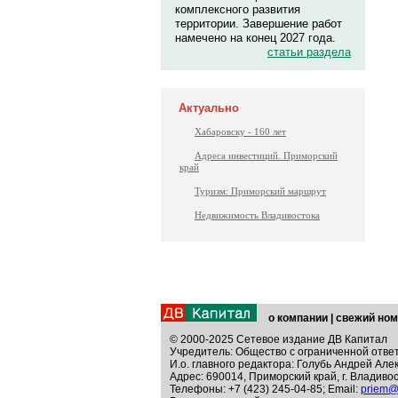
комплексного развития
территории. Завершение работ
намечено на конец 2027 года.
статьи раздела
Актуально
Хабаровску - 160 лет
Адреса инвестиций. Приморский
край
Туризм: Приморский маршрут
Недвижимость Владивостока
о компании
|
свежий ном
© 2000-2025 Сетевое издание ДВ Капитал
Учредитель: Общество с ограниченной отве
И.о. главного редактора: Голубь Андрей Але
Адрес: 690014, Приморский край, г. Владивос
Телефоны: +7 (423) 245-04-85; Email:
priem@