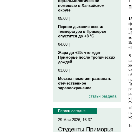
офтальмологической
п
помощью в Ханкайском
округе
05.08 |
1
ф
Первое дыхание осени:
п
температура в Приморье
«
опустится до +8 °C
м
З
04.08 |
«
Жара до +35: что ждет
В
Приморье после тропических
в
дождей
ж
ч
03.08 |
о
Москва помогает развивать
п
отечественное
Г
здравоохранение
р
р
статьи раздела
к
С
«
Регион сегодня
п
к
29 Мая 2026, 16:37
Те
Студенты Приморья