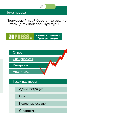
Тема номера
Приморский край борется за звание
"Столица финансовой культуры"
Опрос
Спецпроекты
Интервью
Аналитика
Наши партнеры
Администрации
Сми
Полезные ссылки
Статистика