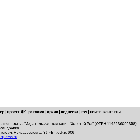
ер
|
проект ДК
|
реклама
|
архив
|
подписка
|
rss
|
поиск
|
контакты
тственностью "Издательская компания "Золотой Рог" (ОГРН 1162536095358)
ксандрович
ток, ул. Некрасовская д. 36 «Б», офис 606;
zrpress.ru