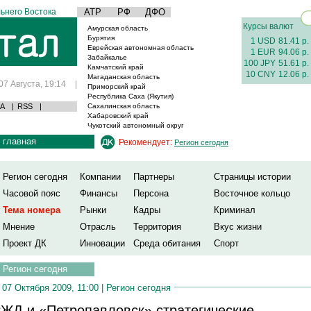
ьнего Востока
АТР
РФ
ДФО
Курсы валют
Амурская область
Бурятия
1 USD
81.41 р.
Еврейская автономная область
1 EUR
94.06 р.
Забайкалье
100 JPY
51.61 р.
Камчатский край
10 CNY
12.06 р.
Магаданская область
07 Августа, 19:14
|
Приморский край
Республика Саха (Якутия)
А
|
RSS
|
Сахалинская область
Хабаровский край
Чукотский автономный округ
главная
Рекомендует:
Регион сегодня
Регион сегодня
Компании
Партнеры
Страницы истории
Часовой пояс
Финансы
Персона
Восточное кольцо
Тема номера
Рынки
Кадры
Криминал
Мнение
Отрасль
Территория
Вкус жизни
Проект ДК
Инновации
Среда обитания
Спорт
Регион сегодня
07 Октября 2009, 11:00 |
Регион сегодня
ЖД и «Петропавловск» стратегические