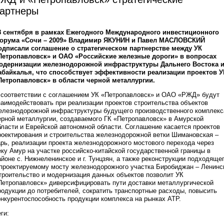
артнеры
8 сентября в рамках Ежегодного Международного инвестиционного
орума «Сочи – 2009» Владимир ЯКУНИН и Павел МАСЛОВСКИЙ
одписали соглашение о стратегическом партнерстве между УК
Петропавловск» и ОАО «Российские железные дороги» в вопросах
одернизации железнодорожной инфраструктуры Дальнего Востока 
абайкалья, что способствует эффективности реализации проектов У
Петропавловск» в области черной металлургии.
 соответствии с соглашением УК «Петропавловск» и ОАО «РЖД» будут
заимодействовать при реализации проектов строительства объектов
елезнодорожной инфраструктуры будущего производственного комплекс
ерной металлургии, создаваемого ГК «Петропавловск» в Амурской
бласти и Еврейской автономной области. Соглашение касается проектов
роектирования и строительства железнодорожной ветки Шимановская –
арь, реализации проекта железнодорожного мостового перехода через
еку Амур на участке российско-китайской государственной границы в
айоне с. Нижнеленинское и г. Тунцзян, а также реконструкции подходяще
 проектируемому мосту железнодорожного участка Биробиджан – Ленинс
троительство и модернизация данных объектов позволит УК
Петропавловск» диверсифицировать пути доставки металлургической
родукции до потребителей, сократить транспортные расходы, повысить
онкурентоспособность продукции комплекса на рынках АТР.
ги: