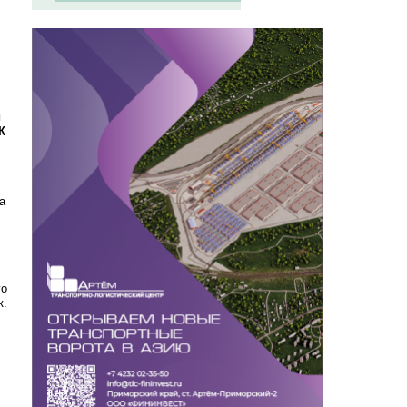
и
К
а
го
к.