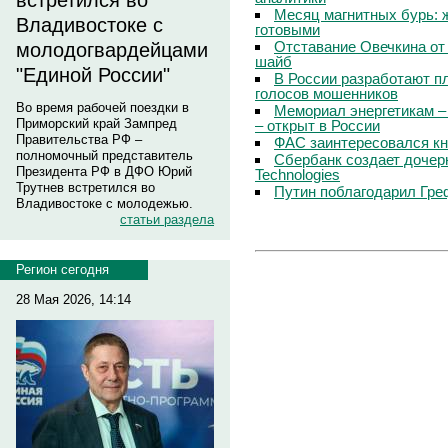
встретился во
Месяц магнитных бурь: 
Владивостоке с
готовыми
Отставание Овечкина от 
молодогвардейцами
шайб
"Единой России"
В России разработают п
голосов мошенников
Во время рабочей поездки в
Мемориал энергетикам –
Приморский край Зампред
– открыт в России
Правительства РФ –
ФАС заинтересовался кн
полномочный представитель
Сбербанк создает дочер
Президента РФ в ДФО Юрий
Technologies
Трутнев встретился во
Путин поблагодарил Гре
Владивостоке с молодежью.
статьи раздела
Регион сегодня
28 Мая 2026, 14:14