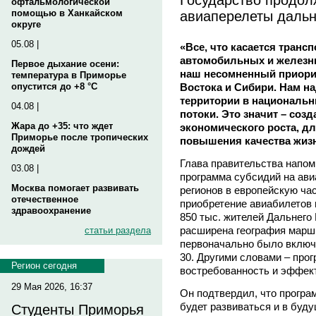
офтальмологической
авиаперелеты даль
помощью в Ханкайском
округе
05.08 |
«Все, что касается транс
автомобильных и железны
Первое дыхание осени:
наш несомненный приорит
температура в Приморье
Востока и Сибири. Нам н
опустится до +8 °C
территории в националь
04.08 |
потоки. Это значит – соз
Жара до +35: что ждет
экономического роста, д
Приморье после тропических
повышения качества жизн
дождей
Глава правительства напомн
03.08 |
программа субсидий на ав
Москва помогает развивать
регионов в европейскую час
отечественное
приобретение авиабилетов 
здравоохранение
850 тыс. жителей Дальнего
расширена география марш
статьи раздела
первоначально было включе
30. Другими словами – про
Регион сегодня
востребованность и эффект
29 Мая 2026, 16:37
Он подтвердил, что прогр
будет развиваться и в буду
Студенты Приморья