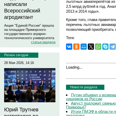
льготных авиаперелётов и
написали
2,5 млрд рублей в год. Ан
Всероссийский
2013 и 2014 годы».
агродиктант
Кроме того, глава правите
перечень льготных авиамар
Акция "Единой России" прошла
позволяющий приобретать л
на площадке Приморского
государственного аграрно-
Теги:
технологического университета
статьи раздела
Регион сегодня
28 Мая 2026, 14:16
Loading...
Новости раздела
Путин объявил о возвращ
хищников из России
Август подложит свинью:
Приморья?
Юрий Трутнев
Итоги ПМЭФ в области г
аналитики