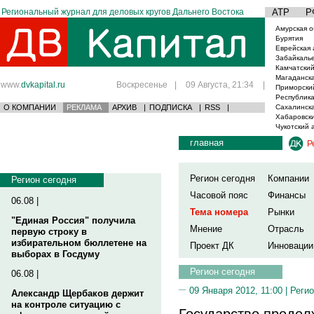
Региональный журнал для деловых кругов Дальнего Востока
АТР
Р
Амурская о
Бурятия
Еврейская 
Забайкаль
Камчатский
Магаданска
www.
dvkapital.ru
Воскресенье
|
09 Августа, 21:34
|
Приморски
Республика
О КОМПАНИИ
РЕКЛАМА
АРХИВ
|
ПОДПИСКА
|
RSS
|
Сахалинска
Хабаровски
Чукотский 
главная
Р
Регион сегодня
Компании
Регион сегодня
Часовой пояс
Финансы
06.08 |
Тема номера
Рынки
"Единая Россия" получила
Мнение
Отрасль
первую строку в
избирательном бюллетене на
Проект ДК
Инновации
выборах в Госдуму
Регион сегодня
06.08 |
09 Января 2012, 11:00 |
Регио
Александр Щербаков держит
на контроле ситуацию с
Государство продол