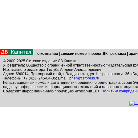
о компании
|
свежий номер
|
проект ДК
|
реклама
|
архи
© 2000-2025 Сетевое издание ДВ Капитал
Учредитель: Общество с ограниченной ответственностью "Издательская ко
И.о. главного редактора: Голубь Андрей Александрович
Адрес: 690014, Приморский край, г. Владивосток, ул. Некрасовская д. 36 «Б»
Телефоны: +7 (423) 245-04-85; Email:
priem@zrpress.ru
Регистрационный номер и дата принятия решения о регистрации: серия Эл
надзору в сфере связи, информационных технологий и массовых коммуник
Содержит информационную продукцию категории 18+.
Политика конфиден