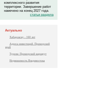
комплексного развития
территории. Завершение работ
намечено на конец 2027 года.
статьи раздела
Актуально
Хабаровску - 160 лет
Адреса инвестиций. Приморский
край
Туризм: Приморский маршрут
Недвижимость Владивостока