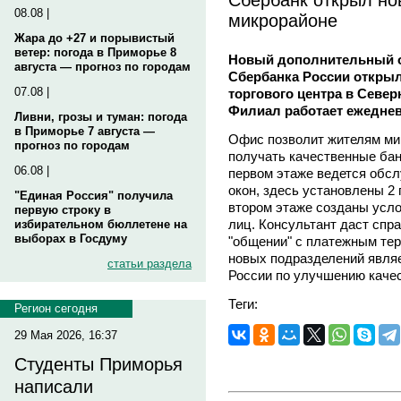
08.08 |
микрорайоне
Жара до +27 и порывистый
ветер: погода в Приморье 8
Новый дополнительный о
августа — прогноз по городам
Сбербанка России открыл
07.08 |
торгового центра в Севе
Филиал работает ежедне
Ливни, грозы и туман: погода
в Приморье 7 августа —
Офис позволит жителям ми
прогноз по городам
получать качественные бан
06.08 |
первом этаже ведется обсл
окон, здесь установлены 2
"Единая Россия" получила
втором этаже созданы усл
первую строку в
лиц. Консультант даст спр
избирательном бюллетене на
выборах в Госдуму
"общении" с платежным те
новых подразделений явля
статьи раздела
России по улучшению качес
Теги:
Регион сегодня
29 Мая 2026, 16:37
Студенты Приморья
написали