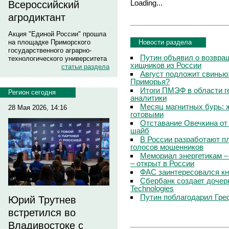
Loading...
Всероссийский
агродиктант
Акция "Единой России" прошла
Новости раздела
на площадке Приморского
государственного аграрно-
Путин объявил о возвращ
технологического университета
хищников из России
статьи раздела
Август подложит свинью:
Приморья?
Итоги ПМЭФ в области г
Регион сегодня
аналитики
Месяц магнитных бурь: 
28 Мая 2026, 14:16
готовыми
Отставание Овечкина от 
шайб
В России разработают п
голосов мошенников
Мемориал энергетикам –
– открыт в России
ФАС заинтересовался кн
Сбербанк создает дочер
Technologies
Путин поблагодарил Гре
Юрий Трутнев
встретился во
Владивостоке с