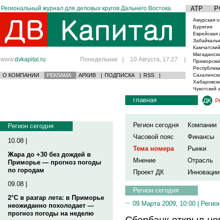
Региональный журнал для деловых кругов Дальнего Востока
АТР
Р
Амурская о
Бурятия
Еврейская 
Забайкаль
Камчатский
Магаданска
www.
dvkapital.ru
Понедельник
|
10 Августа, 17:27
|
Приморски
Республика
О КОМПАНИИ
РЕКЛАМА
АРХИВ
|
ПОДПИСКА
|
RSS
|
Сахалинска
Хабаровски
Чукотский 
главная
Р
Регион сегодня
Компании
Регион сегодня
Часовой пояс
Финансы
10.08 |
Тема номера
Рынки
Жара до +30 без дождей в
Мнение
Отрасль
Приморье — прогноз погоды
по городам
Проект ДК
Инновации
09.08 |
Регион сегодня
2°C в разгар лета: в Приморье
09 Марта 2009, 10:00 |
Регио
неожиданно похолодает —
прогноз погоды на неделю
Сбербанк открыл но