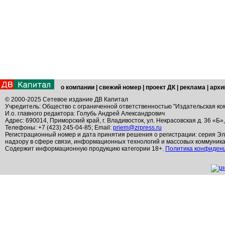
о компании
|
свежий номер
|
проект ДК
|
реклама
|
архи
© 2000-2025 Сетевое издание ДВ Капитал
Учредитель: Общество с ограниченной ответственностью "Издательская ко
И.о. главного редактора: Голубь Андрей Александрович
Адрес: 690014, Приморский край, г. Владивосток, ул. Некрасовская д. 36 «Б»
Телефоны: +7 (423) 245-04-85; Email:
priem@zrpress.ru
Регистрационный номер и дата принятия решения о регистрации: серия Эл
надзору в сфере связи, информационных технологий и массовых коммуник
Содержит информационную продукцию категории 18+.
Политика конфиден