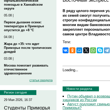
офтальмологической
помощью в Ханкайском
округе
В ряду целого перечня у
их семей смогут получит
05.08 |
строгую конфиденциальн
Первое дыхание осени:
многим видам банковских
температура в Приморье
закрепляет персональног
опустится до +8 °C
самом центре Владивосток
04.08 |
Теги:
Жара до +35: что ждет
Приморье после тропических
дождей
03.08 |
Москва помогает развивать
отечественное
Loading...
здравоохранение
статьи раздела
Новости раздела
Регион сегодня
Путин объявил о возвращ
хищников из России
29 Мая 2026, 16:37
Август подложит свинью:
Студенты Приморья
Приморья?