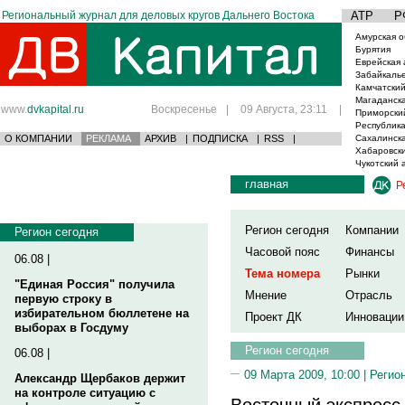
Региональный журнал для деловых кругов Дальнего Востока
АТР
Р
Амурская о
Бурятия
Еврейская 
Забайкаль
Камчатский
Магаданска
www.
dvkapital.ru
Воскресенье
|
09 Августа, 23:11
|
Приморски
Республика
О КОМПАНИИ
РЕКЛАМА
АРХИВ
|
ПОДПИСКА
|
RSS
|
Сахалинска
Хабаровски
Чукотский 
главная
Р
Регион сегодня
Компании
Регион сегодня
Часовой пояс
Финансы
06.08 |
Тема номера
Рынки
"Единая Россия" получила
Мнение
Отрасль
первую строку в
избирательном бюллетене на
Проект ДК
Инновации
выборах в Госдуму
Регион сегодня
06.08 |
09 Марта 2009, 10:00 |
Регио
Александр Щербаков держит
на контроле ситуацию с
Восточный экспресс