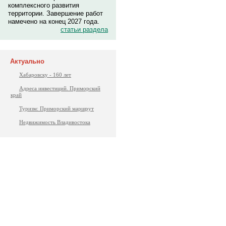
комплексного развития
территории. Завершение работ
намечено на конец 2027 года.
статьи раздела
Актуально
Хабаровску - 160 лет
Адреса инвестиций. Приморский
край
Туризм: Приморский маршрут
Недвижимость Владивостока