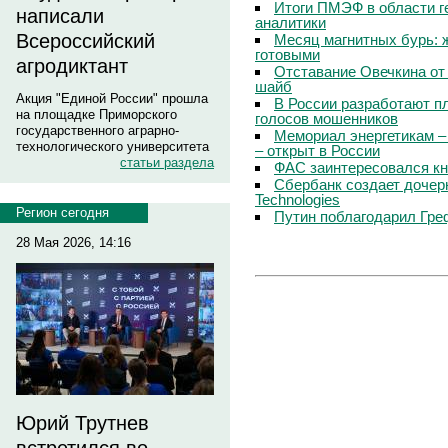
Итоги ПМЭФ в области г
написали
аналитики
Всероссийский
Месяц магнитных бурь: 
готовыми
агродиктант
Отставание Овечкина от 
шайб
Акция "Единой России" прошла
В России разработают п
на площадке Приморского
голосов мошенников
государственного аграрно-
Мемориал энергетикам –
технологического университета
– открыт в России
статьи раздела
ФАС заинтересовался кн
Сбербанк создает дочер
Technologies
Регион сегодня
Путин поблагодарил Гре
28 Мая 2026, 14:16
Юрий Трутнев