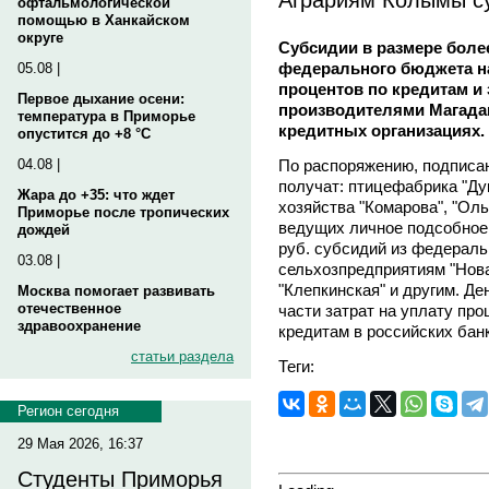
офтальмологической
помощью в Ханкайском
округе
Субсидии в размере более
федерального бюджета на
05.08 |
процентов по кредитам и
Первое дыхание осени:
производителями Магадан
температура в Приморье
кредитных организациях.
опустится до +8 °C
По распоряжению, подписан
04.08 |
получат: птицефабрика "Ду
Жара до +35: что ждет
хозяйства "Комарова", "Оль
Приморье после тропических
ведущих личное подсобное 
дождей
руб. субсидий из федерал
03.08 |
сельхозпредприятиям "Нова
"Клепкинская" и другим. Д
Москва помогает развивать
отечественное
части затрат на уплату пр
здравоохранение
кредитам в российских бан
статьи раздела
Теги:
Регион сегодня
29 Мая 2026, 16:37
Студенты Приморья