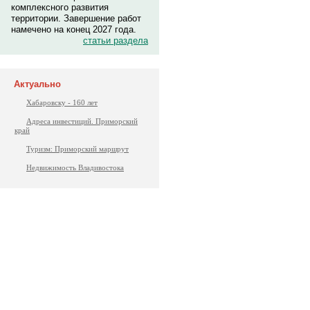
комплексного развития
территории. Завершение работ
намечено на конец 2027 года.
статьи раздела
Актуально
Хабаровску - 160 лет
Адреса инвестиций. Приморский
край
Туризм: Приморский маршрут
Недвижимость Владивостока