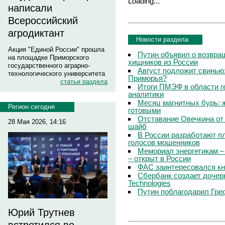
Loading...
написали
Всероссийский
агродиктант
Новости раздела
Акция "Единой России" прошла
Путин объявил о возвращ
на площадке Приморского
хищников из России
государственного аграрно-
Август подложит свинью:
технологического университета
Приморья?
статьи раздела
Итоги ПМЭФ в области г
аналитики
Месяц магнитных бурь: 
Регион сегодня
готовыми
Отставание Овечкина от 
28 Мая 2026, 14:16
шайб
В России разработают п
голосов мошенников
Мемориал энергетикам –
– открыт в России
ФАС заинтересовался кн
Сбербанк создает дочер
Technologies
Путин поблагодарил Гре
Юрий Трутнев