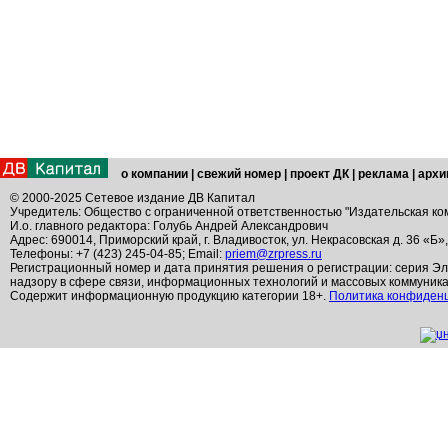
о компании
|
свежий номер
|
проект ДК
|
реклама
|
архи
© 2000-2025 Сетевое издание ДВ Капитал
Учредитель: Общество с ограниченной ответственностью "Издательская ко
И.о. главного редактора: Голубь Андрей Александрович
Адрес: 690014, Приморский край, г. Владивосток, ул. Некрасовская д. 36 «Б»
Телефоны: +7 (423) 245-04-85; Email:
priem@zrpress.ru
Регистрационный номер и дата принятия решения о регистрации: серия Эл
надзору в сфере связи, информационных технологий и массовых коммуник
Содержит информационную продукцию категории 18+.
Политика конфиден