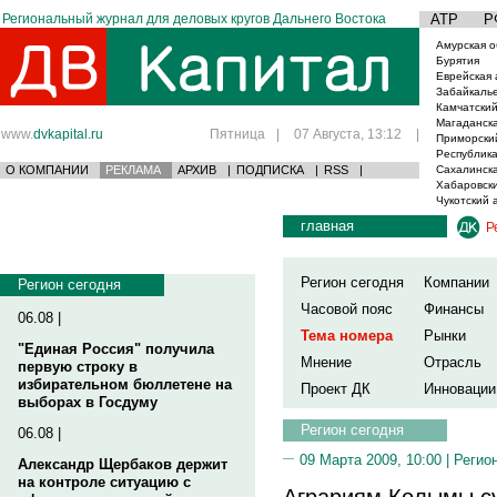
Региональный журнал для деловых кругов Дальнего Востока
АТР
Р
Амурская о
Бурятия
Еврейская 
Забайкаль
Камчатский
Магаданска
www.
dvkapital.ru
Пятница
|
07 Августа, 13:12
|
Приморски
Республика
О КОМПАНИИ
РЕКЛАМА
АРХИВ
|
ПОДПИСКА
|
RSS
|
Сахалинска
Хабаровски
Чукотский 
главная
Р
Регион сегодня
Компании
Регион сегодня
Часовой пояс
Финансы
06.08 |
Тема номера
Рынки
"Единая Россия" получила
Мнение
Отрасль
первую строку в
избирательном бюллетене на
Проект ДК
Инновации
выборах в Госдуму
Регион сегодня
06.08 |
09 Марта 2009, 10:00 |
Регио
Александр Щербаков держит
на контроле ситуацию с
Аграриям Колымы с