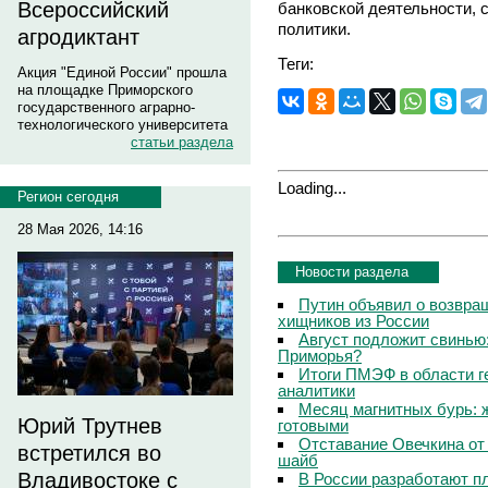
Всероссийский
банковской деятельности,
политики.
агродиктант
Теги:
Акция "Единой России" прошла
на площадке Приморского
государственного аграрно-
технологического университета
статьи раздела
Loading...
Регион сегодня
28 Мая 2026, 14:16
Новости раздела
Путин объявил о возвращ
хищников из России
Август подложит свинью:
Приморья?
Итоги ПМЭФ в области г
аналитики
Месяц магнитных бурь: 
Юрий Трутнев
готовыми
Отставание Овечкина от 
встретился во
шайб
Владивостоке с
В России разработают п