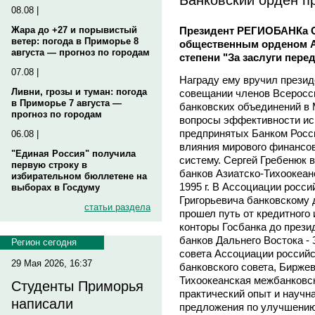
08.08 |
Президент РЕГИОБАНКа 
Жара до +27 и порывистый
ветер: погода в Приморье 8
общественным орденом Ас
августа — прогноз по городам
степени "За заслуги пере
07.08 |
Награду ему вручил прези
Ливни, грозы и туман: погода
совещании членов Всеросс
в Приморье 7 августа —
банковских объединений в 
прогноз по городам
вопросы эффективности ис
предпринятых Банком Росс
06.08 |
влияния мирового финансов
"Единая Россия" получила
систему. Сергей Гребенюк 
первую строку в
банков Азиатско-Тихоокеанс
избирательном бюллетене на
1995 г. В Ассоциации росс
выборах в Госдуму
Григорьевича банковскому д
статьи раздела
прошел путь от кредитного
конторы Госбанка до прези
банков Дальнего Востока -
Регион сегодня
совета Ассоциации российс
29 Мая 2026, 16:37
банковского совета, Биржев
Тихоокеанская межбанковск
Студенты Приморья
практический опыт и научн
написали
предложения по улучшению