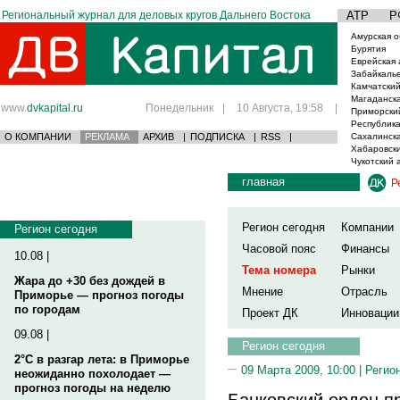
Региональный журнал для деловых кругов Дальнего Востока
АТР
Р
Амурская о
Бурятия
Еврейская 
Забайкаль
Камчатский
Магаданска
www.
dvkapital.ru
Понедельник
|
10 Августа, 19:58
|
Приморски
Республика
О КОМПАНИИ
РЕКЛАМА
АРХИВ
|
ПОДПИСКА
|
RSS
|
Сахалинска
Хабаровски
Чукотский 
главная
Р
Регион сегодня
Компании
Регион сегодня
Часовой пояс
Финансы
10.08 |
Тема номера
Рынки
Жара до +30 без дождей в
Мнение
Отрасль
Приморье — прогноз погоды
по городам
Проект ДК
Инновации
09.08 |
Регион сегодня
2°C в разгар лета: в Приморье
09 Марта 2009, 10:00 |
Регио
неожиданно похолодает —
прогноз погоды на неделю
Банковский орден п