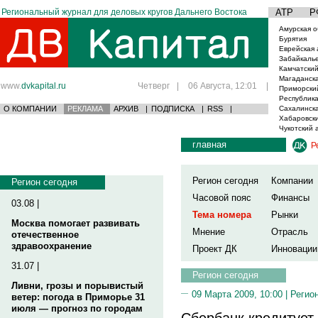
Региональный журнал для деловых кругов Дальнего Востока
АТР
Р
Амурская о
Бурятия
Еврейская 
Забайкаль
Камчатский
Магаданска
www.
dvkapital.ru
Четверг
|
06 Августа, 12:01
|
Приморски
Республика
О КОМПАНИИ
РЕКЛАМА
АРХИВ
|
ПОДПИСКА
|
RSS
|
Сахалинска
Хабаровски
Чукотский 
главная
Р
Регион сегодня
Компании
Регион сегодня
Часовой пояс
Финансы
03.08 |
Тема номера
Рынки
Москва помогает развивать
Мнение
Отрасль
отечественное
здравоохранение
Проект ДК
Инновации
31.07 |
Регион сегодня
Ливни, грозы и порывистый
09 Марта 2009, 10:00 |
Регио
ветер: погода в Приморье 31
июля — прогноз по городам
Сбербанк кредитует 