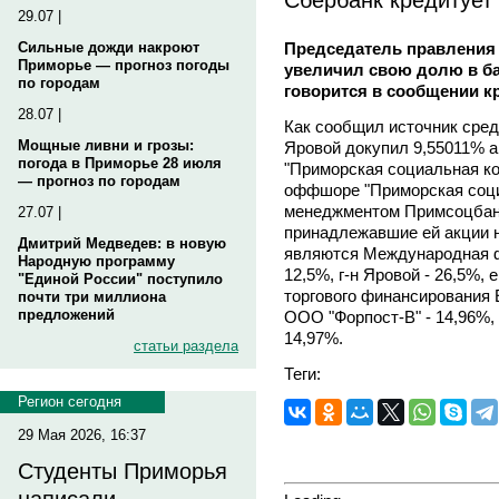
29.07 |
Председатель правлени
Сильные дожди накроют
Приморье — прогноз погоды
увеличил свою долю в бан
по городам
говорится в сообщении к
28.07 |
Как сообщил источник сред
Мощные ливни и грозы:
Яровой докупил 9,55011% 
погода в Приморье 28 июля
"Приморская социальная ко
— прогноз по городам
оффшоре "Приморская соци
менеджментом Примсоцбанк
27.07 |
принадлежавшие ей акции 
Дмитрий Медведев: в новую
являются Международная ф
Народную программу
12,5%, г-н Яровой - 26,5%,
"Единой России" поступило
торгового финансирования
почти три миллиона
предложений
ООО "Форпост-В" - 14,96%,
14,97%.
статьи раздела
Теги:
Регион сегодня
29 Мая 2026, 16:37
Студенты Приморья