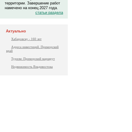
территории. Завершение работ
намечено на конец 2027 года.
статьи раздела
Актуально
Хабаровску - 160 лет
Адреса инвестиций. Приморский
край
Туризм: Приморский маршрут
Недвижимость Владивостока