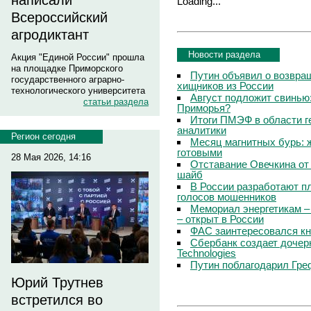
написали
Loading...
Всероссийский
агродиктант
Новости раздела
Акция "Единой России" прошла
на площадке Приморского
Путин объявил о возвращ
государственного аграрно-
хищников из России
технологического университета
Август подложит свинью:
статьи раздела
Приморья?
Итоги ПМЭФ в области г
аналитики
Регион сегодня
Месяц магнитных бурь: 
готовыми
28 Мая 2026, 14:16
Отставание Овечкина от 
шайб
В России разработают п
голосов мошенников
Мемориал энергетикам –
– открыт в России
ФАС заинтересовался кн
Сбербанк создает дочер
Technologies
Путин поблагодарил Гре
Юрий Трутнев
встретился во