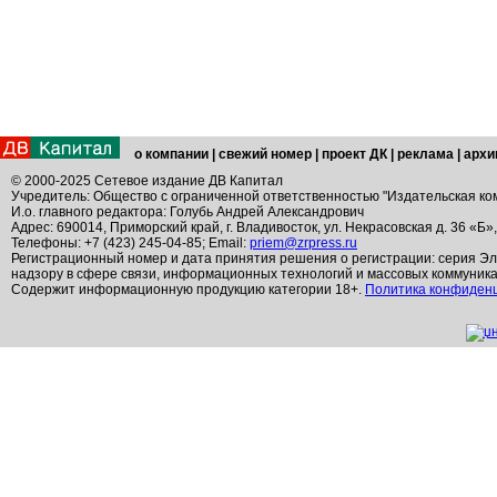
о компании
|
свежий номер
|
проект ДК
|
реклама
|
архи
© 2000-2025 Сетевое издание ДВ Капитал
Учредитель: Общество с ограниченной ответственностью "Издательская ко
И.о. главного редактора: Голубь Андрей Александрович
Адрес: 690014, Приморский край, г. Владивосток, ул. Некрасовская д. 36 «Б»
Телефоны: +7 (423) 245-04-85; Email:
priem@zrpress.ru
Регистрационный номер и дата принятия решения о регистрации: серия Эл
надзору в сфере связи, информационных технологий и массовых коммуник
Содержит информационную продукцию категории 18+.
Политика конфиден