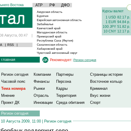
ьнего Востока
АТР
РФ
ДФО
Курсы валют
Амурская область
Бурятия
1 USD
82.17 р.
Еврейская автономная область
1 EUR
94.84 р.
Забайкалье
100 JPY
51.82 р.
Камчатский край
10 CNY
12.17 р.
Магаданская область
08 Августа, 00:47
|
Приморский край
Республика Саха (Якутия)
А
|
RSS
|
Сахалинская область
Хабаровский край
Чукотский автономный округ
главная
Рекомендует:
Регион сегодня
Регион сегодня
Компании
Партнеры
Страницы истории
Часовой пояс
Финансы
Персона
Восточное кольцо
Тема номера
Рынки
Кадры
Криминал
Мнение
Отрасль
Территория
Вкус жизни
Проект ДК
Инновации
Среда обитания
Спорт
Регион сегодня
10 Августа 2009, 11:00 |
Регион сегодня
бербанк поддержит село