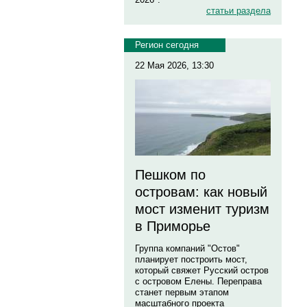
статьи раздела
Регион сегодня
22 Мая 2026, 13:30
Пешком по
островам: как новый
мост изменит туризм
в Приморье
Группа компаний "Остов"
планирует построить мост,
который свяжет Русский остров
с островом Елены. Переправа
станет первым этапом
масштабного проекта