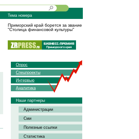
Тема номера
Приморский край борется за звание
"Столица финансовой культуры"
Опрос
Спецпроекты
Интервью
Аналитика
Наши партнеры
Администрации
Сми
Полезные ссылки
Статистика