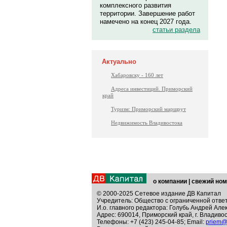
комплексного развития
территории. Завершение работ
намечено на конец 2027 года.
статьи раздела
Актуально
Хабаровску - 160 лет
Адреса инвестиций. Приморский
край
Туризм: Приморский маршрут
Недвижимость Владивостока
о компании
|
свежий ном
© 2000-2025 Сетевое издание ДВ Капитал
Учредитель: Общество с ограниченной отве
И.о. главного редактора: Голубь Андрей Але
Адрес: 690014, Приморский край, г. Владивос
Телефоны: +7 (423) 245-04-85; Email:
priem@