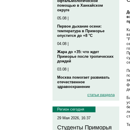
офтальмологической
помощью в Ханкайском
округе
Д
в
05.08 |
п
Первое дыхание осени:
К
температура в Приморье
в
опустится до +8 °C
"
с
04.08 |
г
Жара до +35: что ждет
П
Приморье после тропических
с
дождей
с
03.08 |
П
п
Москва помогает развивать
з
отечественное
ф
здравоохранение
д
статьи раздела
Б
у
б
Регион сегодня
л
с
29 Мая 2026, 16:37
Те
Студенты Приморья