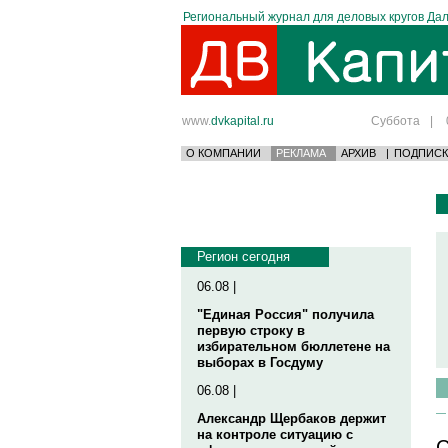
Региональный журнал для деловых кругов Дал
www.
dvkapital.ru
Суббота
|
О КОМПАНИИ
РЕКЛАМА
АРХИВ
|
ПОДПИСК
Регион сегодня
06.08 |
"Единая Россия" получила
первую строку в
избирательном бюллетене на
выборах в Госдуму
06.08 |
Александр Щербаков держит
на контроле ситуацию с
С