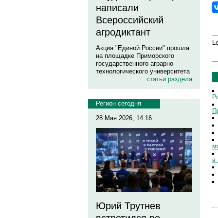
написали
Всероссийский
агродиктант
Lo
Акция "Единой России" прошла
на площадке Приморского
государственного аграрно-
технологического университета
статьи раздела
Р
Регион сегодня
П
28 Мая 2026, 14:16
м
в
Юрий Трутнев