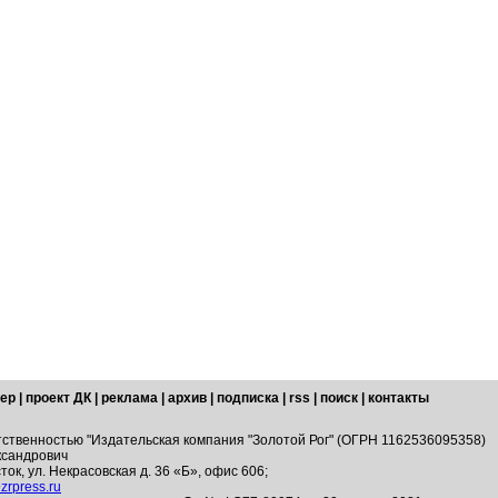
ер
|
проект ДК
|
реклама
|
архив
|
подписка
|
rss
|
поиск
|
контакты
тственностью "Издательская компания "Золотой Рог" (ОГРН 1162536095358)
ксандрович
ток, ул. Некрасовская д. 36 «Б», офис 606;
zrpress.ru