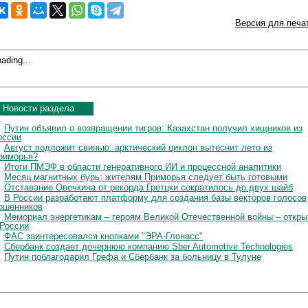
Версия для печа
ading...
Новости раздела
Путин объявил о возвращении тигров: Казахстан получил хищников из
оссии
Август подложит свинью: арктический циклон вытеснит лето из
риморья?
Итоги ПМЭФ в области генеративного ИИ и процессной аналитики
Месяц магнитных бурь: жителям Приморья следует быть готовыми
Отставание Овечкина от рекорда Гретцки сократилось до двух шайб
В России разработают платформу для создания базы векторов голосов
ошенников
Мемориал энергетикам – героям Великой Отечественной войны – откры
 России
ФАС заинтересовался кнопками "ЭРА-Глонасс"
Сбербанк создает дочернюю компанию Sber Automotive Technologies
Путин поблагодарил Грефа и Сбербанк за больницу в Тулуне