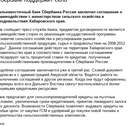
альневосточный банк Сбербанка России заключил соглашение о
заимодействии с министерством сельского хозяйства и
родовольствия Хабаровского края.
ак сообщает пресс-служба банка, предметом договоренности является
заимодействие сторон по реализации государственной программы
Развитие сельского хозяйства и регулирование рынков
ельскохозяйственной продукции, сырья и продовольствия на 2008-2012
оды". Данное соглашение действует на территории Хабаровского края.
равительство края в соответствии с заключенным соглашением
убсидирует часть процентной ставки по кредитам, полученным
ельскохозяйственными производителями в Сбербанке России.
одобное соглашение заключается уже в третий раз. Схожий документ
одписан и с администрацией Амурской области. Ведется работа по
аключению соглашений в других регионах. Когда они будут оформлены,
ермеры всего юга Дальнего Востока смогут воспользоваться более
ешевыми кредитными ресурсами.
анк предлагает для сельхозпроизводителей кредиты на льготных
словиях: увеличенные сроки кредитования, принятие ликвидного залога
ез дисконта. Возможности Сбербанка позволяют выдавать кредиты на
юбые цели: от закупки ГСМ и удобрений до покупки новой техники и
троительства сельскохозяйственных комплексов.
ги: