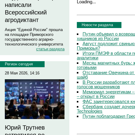
Loading...
написали
Всероссийский
агродиктант
Новости раздела
Акция "Единой России" прошла
Путин объявил о возвращ
на площадке Приморского
хищников из России
государственного аграрно-
Август подложит свинью:
технологического университета
Приморья?
статьи раздела
Итоги ПМЭФ в области г
аналитики
Месяц магнитных бурь: 
Регион сегодня
готовыми
Отставание Овечкина от 
28 Мая 2026, 14:16
шайб
В России разработают п
голосов мошенников
Мемориал энергетикам –
– открыт в России
ФАС заинтересовался кн
Сбербанк создает дочер
Technologies
Путин поблагодарил Гре
Юрий Трутнев