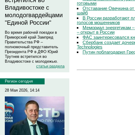
встретился во
готовыми
Владивостоке с
Отставание Овечкина от 
шайб
молодогвардейцами
В России разработают п
"Единой России"
голосов мошенников
Мемориал энергетикам –
– открыт в России
Во время рабочей поездки в
ФАС заинтересовался кн
Приморский край Зампред
Сбербанк создает дочер
Правительства РФ –
Technologies
полномочный представитель
Путин поблагодарил Гре
Президента РФ в ДФО Юрий
Трутнев встретился во
Владивостоке с молодежью.
статьи раздела
Регион сегодня
28 Мая 2026, 14:14