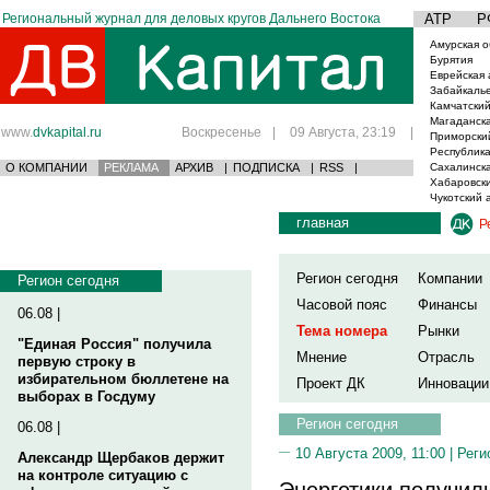
Региональный журнал для деловых кругов Дальнего Востока
АТР
Р
Амурская о
Бурятия
Еврейская 
Забайкаль
Камчатский
Магаданска
www.
dvkapital.ru
Воскресенье
|
09 Августа, 23:19
|
Приморски
Республика
О КОМПАНИИ
РЕКЛАМА
АРХИВ
|
ПОДПИСКА
|
RSS
|
Сахалинска
Хабаровски
Чукотский 
главная
Р
Регион сегодня
Компании
Регион сегодня
Часовой пояс
Финансы
06.08 |
Тема номера
Рынки
"Единая Россия" получила
Мнение
Отрасль
первую строку в
избирательном бюллетене на
Проект ДК
Инновации
выборах в Госдуму
Регион сегодня
06.08 |
10 Августа 2009, 11:00 |
Реги
Александр Щербаков держит
на контроле ситуацию с
Энергетики получил