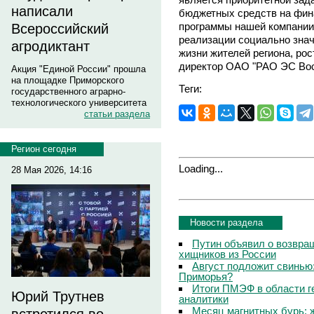
написали
бюджетных средств на фин
программы нашей компании
Всероссийский
реализации социально зна
агродиктант
жизни жителей региона, рос
директор ОАО "РАО ЭС Во
Акция "Единой России" прошла
на площадке Приморского
Теги:
государственного аграрно-
технологического университета
статьи раздела
Регион сегодня
Loading...
28 Мая 2026, 14:16
Новости раздела
Путин объявил о возвращ
хищников из России
Август подложит свинью:
Приморья?
Итоги ПМЭФ в области г
Юрий Трутнев
аналитики
Месяц магнитных бурь: 