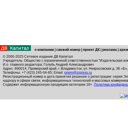
о компании
|
свежий номер
|
проект ДК
|
реклама
|
архи
© 2000-2025 Сетевое издание ДВ Капитал
Учредитель: Общество с ограниченной ответственностью "Издательская ко
И.о. главного редактора: Голубь Андрей Александрович
Адрес: 690014, Приморский край, г. Владивосток, ул. Некрасовская д. 36 «Б»
Телефоны: +7 (423) 245-04-85; Email:
priem@zrpress.ru
Регистрационный номер и дата принятия решения о регистрации: серия Эл
надзору в сфере связи, информационных технологий и массовых коммуник
Содержит информационную продукцию категории 18+.
Политика конфиден