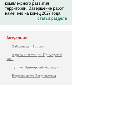
комплексного развития
территории. Завершение работ
намечено на конец 2027 года.
статьи раздела
Актуально
Хабаровску - 160 лет
Адреса инвестиций. Приморский
край
Туризм: Приморский маршрут
Недвижимость Владивостока