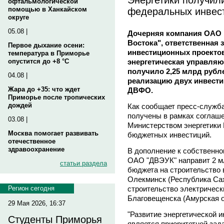
офтальмологической
федеральных инвес
помощью в Ханкайском
округе
05.08 |
Дочерняя компания ОАО 
Востока", ответственная
Первое дыхание осени:
инвестиционных проекто
температура в Приморье
энергетическая управля
опустится до +8 °C
получило 2,25 млрд рубл
04.08 |
реализацию двух инвести
Жара до +35: что ждет
ДВФО.
Приморье после тропических
дождей
Как сообщает пресс-служб
получены в рамках соглаш
03.08 |
Министерством энергетики
Москва помогает развивать
бюджетных инвестиций.
отечественное
здравоохранение
В дополнение к собственно
ОАО "ДВЭУК" направит 2 м
статьи раздела
бюджета на строительство 
Олекминск (Республика Сах
строительство электрически
Регион сегодня
Благовещенска (Амурская о
29 Мая 2026, 16:37
"Развитие энергетической 
Студенты Приморья
является приоритетной зад