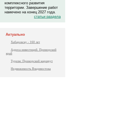
комплексного развития
территории. Завершение работ
намечено на конец 2027 года.
статьи раздела
Актуально
Хабаровску - 160 лет
Адреса инвестиций. Приморский
край
Туризм: Приморский маршрут
Недвижимость Владивостока