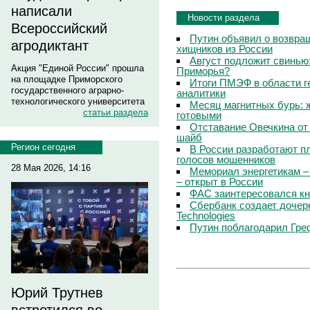
написали
Новости раздела
Всероссийский
Путин объявил о возвращ
агродиктант
хищников из России
Август подложит свинью:
Акция "Единой России" прошла
Приморья?
на площадке Приморского
Итоги ПМЭФ в области г
государственного аграрно-
аналитики
технологического университета
Месяц магнитных бурь: 
статьи раздела
готовыми
Отставание Овечкина от 
шайб
Регион сегодня
В России разработают п
голосов мошенников
28 Мая 2026, 14:16
Мемориал энергетикам –
– открыт в России
ФАС заинтересовался кн
Сбербанк создает дочер
Technologies
Путин поблагодарил Гре
Юрий Трутнев