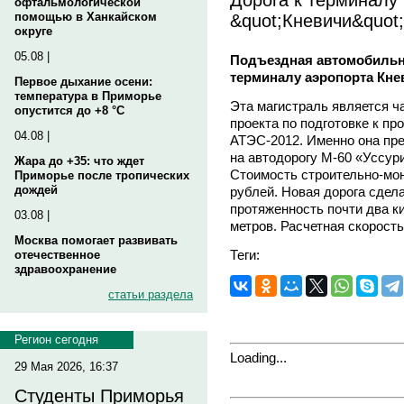
офтальмологической
&quot;Кневичи&quot;
помощью в Ханкайском
округе
05.08 |
Подъездная автомобильн
терминалу аэропорта Кне
Первое дыхание осени:
температура в Приморье
Эта магистраль является ч
опустится до +8 °C
проекта по подготовке к п
04.08 |
АТЭС-2012. Именно она пре
на автодорогу М-60 «Уссур
Жара до +35: что ждет
Стоимость строительно-мон
Приморье после тропических
дождей
рублей. Новая дорога сдела
протяженность почти два к
03.08 |
метров. Расчетная скорость
Москва помогает развивать
Теги:
отечественное
здравоохранение
статьи раздела
Регион сегодня
Loading...
29 Мая 2026, 16:37
Студенты Приморья