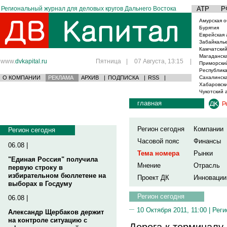
Региональный журнал для деловых кругов Дальнего Востока
АТР
Р
Амурская о
Бурятия
Еврейская 
Забайкаль
Камчатский
Магаданска
www.
dvkapital.ru
Пятница
|
07 Августа, 13:15
|
Приморски
Республика
О КОМПАНИИ
РЕКЛАМА
АРХИВ
|
ПОДПИСКА
|
RSS
|
Сахалинска
Хабаровски
Чукотский 
главная
Р
Регион сегодня
Компании
Регион сегодня
Часовой пояс
Финансы
06.08 |
Тема номера
Рынки
"Единая Россия" получила
Мнение
Отрасль
первую строку в
избирательном бюллетене на
Проект ДК
Инновации
выборах в Госдуму
Регион сегодня
06.08 |
10 Октября 2011, 11:00 |
Реги
Александр Щербаков держит
на контроле ситуацию с
Дорога к терминалу