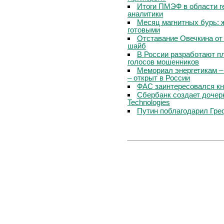
Итоги ПМЭФ в области г
аналитики
Месяц магнитных бурь: 
готовыми
Отставание Овечкина от 
шайб
В России разработают п
голосов мошенников
Мемориал энергетикам –
– открыт в России
ФАС заинтересовался кн
Сбербанк создает дочер
Technologies
Путин поблагодарил Гре