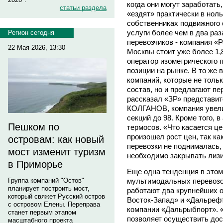
когда они могут заработать
статьи раздела
«ездят» практически в ноль
собственниках подвижного 
услуги более чем в два раз
Регион сегодня
перевозчиков - компания «
22 Мая 2026, 13:30
Москвы стоит уже более 1,
оператор изометрического 
позиции на рынке. В то же 
компаний, которые не толь
состав, но и предлагают пе
рассказал «ЗР» представи
КОЛГАНОВ, компания увели
секций до 98. Кроме того, в
Пешком по
термосов. «Что касается це
произошел рост цен, так ка
островам: как новый
перевозки не поднималась,
мост изменит туризм
необходимо закрывать лиз
в Приморье
Еще одна тенденция в этом 
мультимодальных перевозок
Группа компаний "Остов"
планирует построить мост,
работают два крупнейших 
который свяжет Русский остров
Восток-Запад» и «Дальрефт
с островом Елены. Переправа
компании «Дальрыбпорт». 
станет первым этапом
позволяет осуществить дос
масштабного проекта