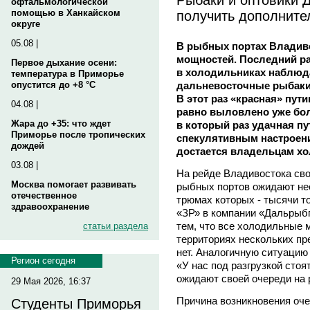
офтальмологической
получить дополните
помощью в Ханкайском
округе
05.08 |
В рыбных портах Владив
мощностей. Последний ра
Первое дыхание осени:
в холодильниках наблюдал
температура в Приморье
дальневосточные рыбаки 
опустится до +8 °C
В этот раз «красная» пути
04.08 |
равно выловлено уже бол
Жара до +35: что ждет
в который раз удачная пу
Приморье после тропических
спекулятивным настроения
дождей
достается владельцам х
03.08 |
На рейде Владивостока сво
Москва помогает развивать
рыбных портов ожидают не
отечественное
трюмах которых - тысячи т
здравоохранение
«ЗР» в компании «Дальрыб
тем, что все холодильные 
статьи раздела
территориях нескольких пр
нет. Аналогичную ситуацию
Регион сегодня
«У нас под разгрузкой стоя
ожидают своей очереди на р
29 Мая 2026, 16:37
Причина возникновения очер
Студенты Приморья