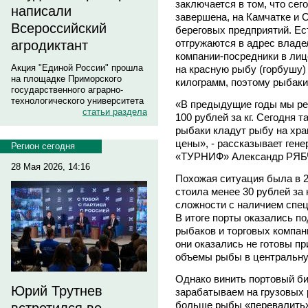
заключается в том, что сег
написали
завершена, на Камчатке и 
Всероссийский
береговых предприятий. Ес
отгружаются в адрес владел
агродиктант
компании-посредники в лиц
Акция "Единой России" прошла
на красную рыбу (горбушу) 
на площадке Приморского
килограмм, поэтому рыбаки
государственного аграрно-
технологического университета
«В предыдущие годы мы ре
статьи раздела
100 рублей за кг. Сегодня т
рыбаки кладут рыбу на хра
цены», - рассказывает ген
Регион сегодня
«ТУРНИФ» Александр РЯ
28 Мая 2026, 14:16
Похожая ситуация была в 2
стоила менее 30 рублей за 
сложности с наличием спец
В итоге порты оказались п
рыбаков и торговых компани
они оказались не готовы п
объемы рыбы в центральну
Однако винить портовый би
Юрий Трутнев
зарабатываем на грузовых 
больше рыбы «перевалить»