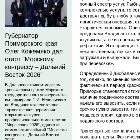
полный спектр услуг. Рыбн
комплексные услуги, то ест
доставят рыбу в любую точк
логистическая операция, ст
стараются экономить. Они 
пределами Владивостока, 
Губернатор
«тупиков», а не из специа
Приморского края
рефсекции. Это приводит к
Олег Кожемяко дал
некачественная, так как в 
загружали и выгружали. Бы
старт "Морскому
при перевозке».
конгрессу – Дальний
Определенный дисбаланс в
Восток 2026"
год, однако, по мнению мно
фактически в период красн
В Дальневосточном морском
тренажерном центре Морского
Приморье становятся стихи
государственного университета
наличие подвижного состав
им. адмирала Г. И. Невельского
начать его вывозить, если 
во Владивостоке состоялась
срочно нужно вывезти, так 
торжественная церемония
«зашевелился», однако в э
открытия конкурса
профессионального мастерства
подвижного состава.
"Море зовет 2026", одного из
самых ярких событий "Морского
Транспортные компании в п
конгресса – Дальний Восток
повышать цены. Фактически
2026".