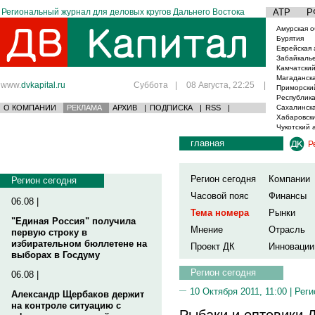
Региональный журнал для деловых кругов Дальнего Востока
АТР
Р
Амурская о
Бурятия
Еврейская 
Забайкаль
Камчатский
Магаданска
www.
dvkapital.ru
Суббота
|
08 Августа, 22:25
|
Приморски
Республика
О КОМПАНИИ
РЕКЛАМА
АРХИВ
|
ПОДПИСКА
|
RSS
|
Сахалинска
Хабаровски
Чукотский 
главная
Р
Регион сегодня
Компании
Регион сегодня
Часовой пояс
Финансы
06.08 |
Тема номера
Рынки
"Единая Россия" получила
Мнение
Отрасль
первую строку в
избирательном бюллетене на
Проект ДК
Инновации
выборах в Госдуму
Регион сегодня
06.08 |
10 Октября 2011, 11:00 |
Реги
Александр Щербаков держит
на контроле ситуацию с
Рыбаки и оптовики Д