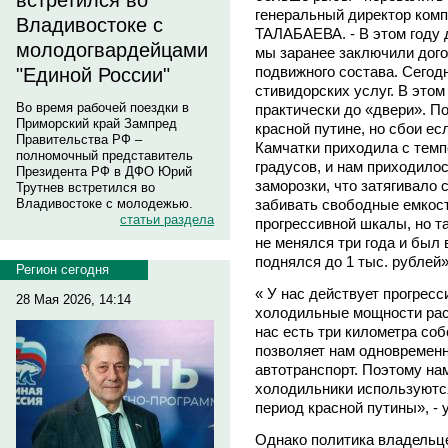
встретился во
генеральный директор ком
Владивостоке с
ТАЛАБАЕВА. - В этом году
молодогвардейцами
мы заранее заключили дог
подвижного состава. Сегод
"Единой России"
стивидорских услуг. В это
Во время рабочей поездки в
практически до «двери». По
Приморский край Зампред
красной путине, но сбои есл
Правительства РФ –
Камчатки приходила с тем
полномочный представитель
градусов, и нам приходило
Президента РФ в ДФО Юрий
заморозки, что затягивало
Трутнев встретился во
забивать свободные емкост
Владивостоке с молодежью.
статьи раздела
прогрессивной шкалы, но т
не менялся три года и был 
поднялся до 1 тыс. рублей»
Регион сегодня
« У нас действует прогресс
28 Мая 2026, 14:14
холодильные мощности расс
нас есть три километра со
позволяет нам одновременн
автотранспорт. Поэтому на
холодильники используются
период красной путины», -
Однако политика владельце