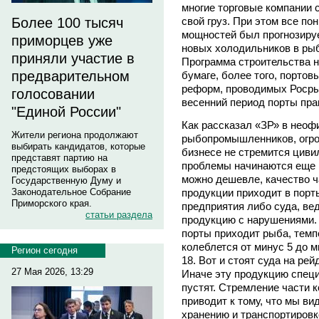
многие торговые компании 
свой груз. При этом все п
Более 100 тысяч
мощностей был прогнозируе
приморцев уже
новых холодильников в рыб
приняли участие в
Программа строительства 
предварительном
бумаге, более того, портов
реформ, проводимых Росры
голосовании
весенний период порты пра
"Единой России"
Как рассказал «ЗР» в неоф
Жители региона продолжают
рыбопромышленников, огро
выбирать кандидатов, которые
бизнесе не стремится циви
представят партию на
проблемы начинаются еще н
предстоящих выборах в
можно дешевле, качество ча
Государственную Думу и
продукции приходит в порт
Законодательное Собрание
Приморского края.
предприятия либо суда, ве
статьи раздела
продукцию с нарушениями. 
порты приходит рыба, темп
колеблется от минус 5 до м
Регион сегодня
18. Вот и стоят суда на ре
27 Мая 2026, 13:29
Иначе эту продукцию специ
пустят. Стремление части 
приводит к тому, что мы в
хранению и транспортировк