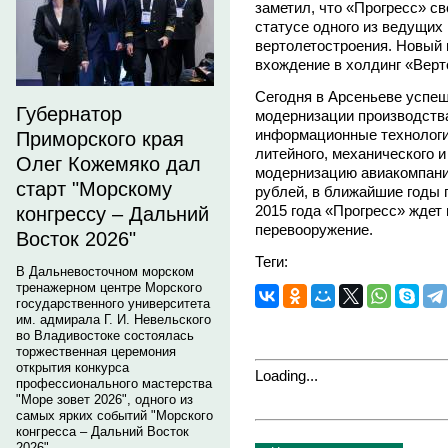
заметил, что «Прогресс» св
статусе одного из ведущих
вертолетостроения. Новый
вхождение в холдинг «Верт
Сегодня в Арсеньеве успеш
Губернатор
модернизации производств
информационные технологи
Приморского края
литейного, механического и
Олег Кожемяко дал
модернизацию авиакомпани
старт "Морскому
рублей, в ближайшие годы 
2015 года «Прогресс» ждет
конгрессу – Дальний
перевооружение.
Восток 2026"
Теги:
В Дальневосточном морском
тренажерном центре Морского
государственного университета
им. адмирала Г. И. Невельского
во Владивостоке состоялась
торжественная церемония
открытия конкурса
Loading...
профессионального мастерства
"Море зовет 2026", одного из
самых ярких событий "Морского
конгресса – Дальний Восток
2026".