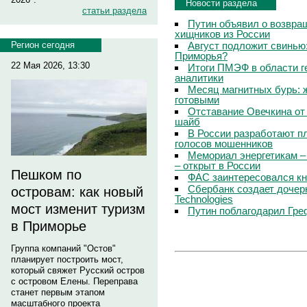
Новости раздела
статьи раздела
Путин объявил о возвращ
хищников из России
Август подложит свинью:
Регион сегодня
Приморья?
22 Мая 2026, 13:30
Итоги ПМЭФ в области г
аналитики
Месяц магнитных бурь: 
готовыми
Отставание Овечкина от 
шайб
В России разработают п
голосов мошенников
Мемориал энергетикам –
– открыт в России
Пешком по
ФАС заинтересовался кн
Сбербанк создает дочер
островам: как новый
Technologies
мост изменит туризм
Путин поблагодарил Гре
в Приморье
Группа компаний "Остов"
планирует построить мост,
который свяжет Русский остров
с островом Елены. Переправа
станет первым этапом
масштабного проекта