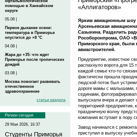
офтальмологической
«Аллигаторов»
помощью в Ханкайском
округе
05.08 |
Ярким авиационным шоу 
Арсеньевская авиационна
Первое дыхание осени:
Сазыкина. Разделить рад
температура в Приморье
Рособоронпрома, ОАО «В
опустится до +8 °C
Приморского края, были
04.08 |
авиастроителей.
Жара до +35: что ждет
Предприятие, известное св
Приморье после тропических
дождей
распахнуло ворота для 15 
каждой семье кто-то связа
03.08 |
фактически прошла праздн
Москва помогает развивать
людской поток был устремл
отечественное
дороге мамы с малышами, 
здравоохранение
сединами, фотографировали
выпускали вчера и делают 
статьи раздела
территорией предприятия, к
праздничную волну предсто
Регион сегодня
компания вступает в пору с
29 Мая 2026, 16:37
Завод начинался с ремонта
приступил в выпуску учебн
Студенты Приморья