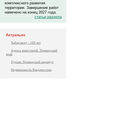
комплексного развития
территории. Завершение работ
намечено на конец 2027 года.
статьи раздела
Актуально
Хабаровску - 160 лет
Адреса инвестиций. Приморский
край
Туризм: Приморский маршрут
Недвижимость Владивостока