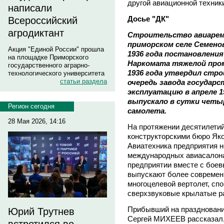
другой авиационной техник
написали
Досье "ДК"
Всероссийский
агродиктант
Строительство авиаремо
приморском селе Семенов
Акция "Единой России" прошла
1936 года постановления
на площадке Приморского
Наркомата тяжелой про
государственного аграрно-
1936 года утвердил стр
технологического университета
статьи раздела
очередь завода государс
эксплуатацию в апреле 1
выпускало в сутки четы
Регион сегодня
самолета.
28 Мая 2026, 14:16
На протяжении десятилетий
конструкторскими бюро Яко
Авиатехника предприятия 
международных авиасалона
предприятии вместе с боев
выпускают более современ
многоцелевой вертолет, сп
сверхзвуковые крылатые ра
Прибывший на праздновани
Юрий Трутнев
Сергей МИХЕЕВ рассказал, 