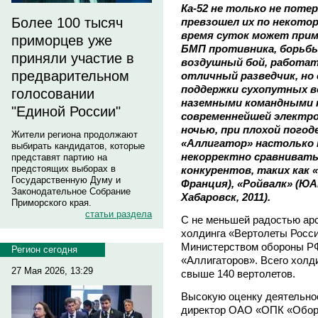
Ка-52 не только не потер
Более 100 тысяч
превзошел их по некото
время суток может прим
приморцев уже
БМП противника, борьбы
приняли участие в
воздушный бой, работать
предварительном
отличный разведчик, но
поддержки сухопутных в
голосовании
наземными командными 
"Единой России"
современнейшей электро
ночью, при плохой погод
Жители региона продолжают
«Аллигатор» настолько н
выбирать кандидатов, которые
некорректно сравнивать
представят партию на
предстоящих выборах в
конкурентов, таких как «
Государственную Думу и
Франция), «Ройвалк» (ЮА
Законодательное Собрание
Хабаровск, 2011).
Приморского края.
статьи раздела
С не меньшей радостью ар
холдинга «Вертолеты Росс
Министерством обороны РФ
Регион сегодня
«Аллигаторов». Всего холд
27 Мая 2026, 13:29
свыше 140 вертолетов.
Высокую оценку деятельно
директор ОАО «ОПК «Обор