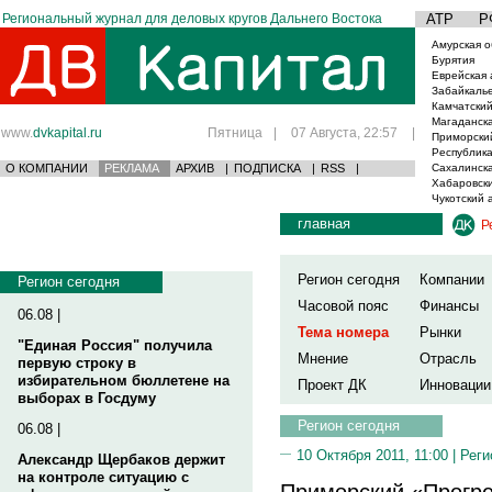
Региональный журнал для деловых кругов Дальнего Востока
АТР
Р
Амурская о
Бурятия
Еврейская 
Забайкаль
Камчатский
Магаданска
www.
dvkapital.ru
Пятница
|
07 Августа, 22:57
|
Приморски
Республика
О КОМПАНИИ
РЕКЛАМА
АРХИВ
|
ПОДПИСКА
|
RSS
|
Сахалинска
Хабаровски
Чукотский 
главная
Р
Регион сегодня
Компании
Регион сегодня
Часовой пояс
Финансы
06.08 |
Тема номера
Рынки
"Единая Россия" получила
Мнение
Отрасль
первую строку в
избирательном бюллетене на
Проект ДК
Инновации
выборах в Госдуму
Регион сегодня
06.08 |
10 Октября 2011, 11:00 |
Реги
Александр Щербаков держит
на контроле ситуацию с
Приморский «Прогре