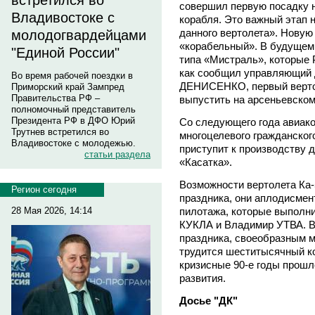
встретился во
совершил первую посадку 
Владивостоке с
корабля. Это важный этап 
данного вертолета». Новую 
молодогвардейцами
«корабельный». В будущем 
"Единой России"
типа «Мистраль», которые 
как сообщил управляющий
Во время рабочей поездки в
ДЕНИСЕНКО, первый верто
Приморский край Зампред
Правительства РФ –
выпустить на арсеньевском 
полномочный представитель
Президента РФ в ДФО Юрий
Со следующего года авиако
Трутнев встретился во
многоцелевого гражданског
Владивостоке с молодежью.
приступит к производству 
статьи раздела
«Касатка».
Возможности вертолета Ка-
Регион сегодня
праздника, они аплодисме
пилотажа, которые выполн
28 Мая 2026, 14:14
КУКЛА и Владимир УТВА. В
праздника, своеобразным м
трудится шеститысячный к
кризисные 90-е годы прошл
развития.
Досье "ДК"