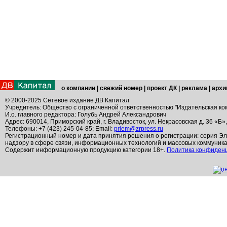
о компании
|
свежий номер
|
проект ДК
|
реклама
|
архи
© 2000-2025 Сетевое издание ДВ Капитал
Учредитель: Общество с ограниченной ответственностью "Издательская ко
И.о. главного редактора: Голубь Андрей Александрович
Адрес: 690014, Приморский край, г. Владивосток, ул. Некрасовская д. 36 «Б»
Телефоны: +7 (423) 245-04-85; Email:
priem@zrpress.ru
Регистрационный номер и дата принятия решения о регистрации: серия Эл
надзору в сфере связи, информационных технологий и массовых коммуник
Содержит информационную продукцию категории 18+.
Политика конфиден