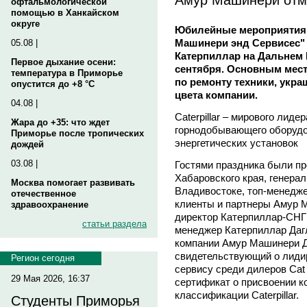
офтальмологической
помощью в Ханкайском
округе
Юбилейные мероприятия
Машинери энд Сервисес"
05.08 |
Катерпиллар на Дальнем 
Первое дыхание осени:
сентября. Основным мест
температура в Приморье
по ремонту техники, укр
опустится до +8 °C
цвета компании.
04.08 |
Caterpillar – мирового лиде
Жара до +35: что ждет
горнодобывающего оборудо
Приморье после тропических
энергетических установок
дождей
03.08 |
Гостями праздника были п
Хабаровского края, генера
Москва помогает развивать
Владивостоке, топ-менедж
отечественное
клиенты и партнеры Амур 
здравоохранение
директор Катерпиллар-СН
статьи раздела
менеджер Катерпиллар Даг
компании Амур Машинери
свидетельствующий о лиди
Регион сегодня
сервису среди дилеров Cat 
29 Мая 2026, 16:37
сертификат о присвоении к
классификации Caterpillar.
Студенты Приморья