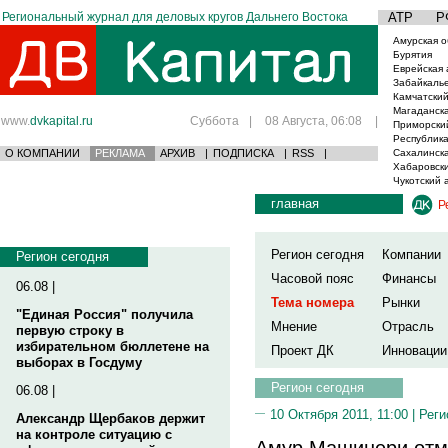
Региональный журнал для деловых кругов Дальнего Востока
АТР
Р
Амурская о
Бурятия
Еврейская 
Забайкаль
Камчатский
Магаданска
www.
dvkapital.ru
Суббота
|
08 Августа, 06:08
|
Приморски
Республика
О КОМПАНИИ
РЕКЛАМА
АРХИВ
|
ПОДПИСКА
|
RSS
|
Сахалинска
Хабаровски
Чукотский 
главная
Р
Регион сегодня
Компании
Регион сегодня
Часовой пояс
Финансы
06.08 |
Тема номера
Рынки
"Единая Россия" получила
Мнение
Отрасль
первую строку в
избирательном бюллетене на
Проект ДК
Инновации
выборах в Госдуму
Регион сегодня
06.08 |
10 Октября 2011, 11:00 |
Реги
Александр Щербаков держит
на контроле ситуацию с
Амур Машинери отм