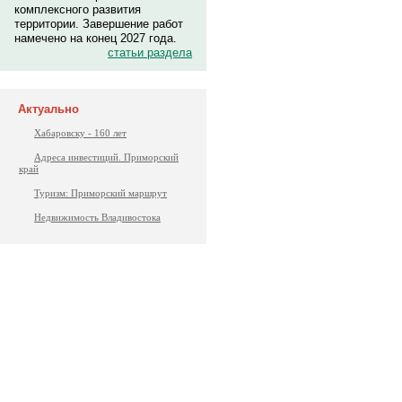
комплексного развития
территории. Завершение работ
намечено на конец 2027 года.
статьи раздела
Актуально
Хабаровску - 160 лет
Адреса инвестиций. Приморский
край
Туризм: Приморский маршрут
Недвижимость Владивостока