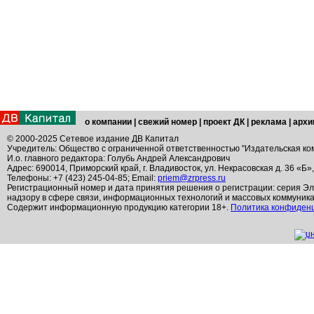
о компании
|
свежий номер
|
проект ДК
|
реклама
|
архи
© 2000-2025 Сетевое издание ДВ Капитал
Учредитель: Общество с ограниченной ответственностью "Издательская ко
И.о. главного редактора: Голубь Андрей Александрович
Адрес: 690014, Приморский край, г. Владивосток, ул. Некрасовская д. 36 «Б»
Телефоны: +7 (423) 245-04-85; Email:
priem@zrpress.ru
Регистрационный номер и дата принятия решения о регистрации: серия Эл
надзору в сфере связи, информационных технологий и массовых коммуник
Содержит информационную продукцию категории 18+.
Политика конфиден