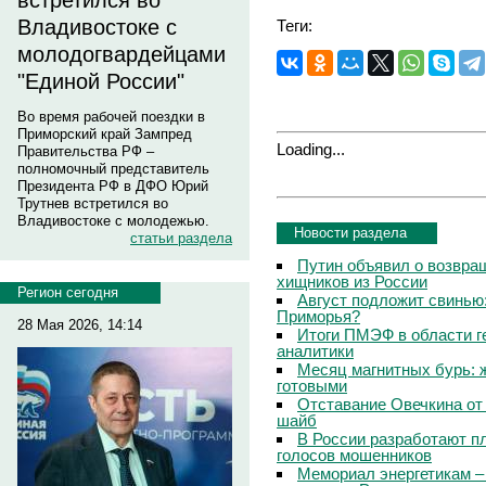
встретился во
Владивостоке с
Теги:
молодогвардейцами
"Единой России"
Во время рабочей поездки в
Приморский край Зампред
Loading...
Правительства РФ –
полномочный представитель
Президента РФ в ДФО Юрий
Трутнев встретился во
Владивостоке с молодежью.
Новости раздела
статьи раздела
Путин объявил о возвращ
хищников из России
Регион сегодня
Август подложит свинью:
Приморья?
28 Мая 2026, 14:14
Итоги ПМЭФ в области г
аналитики
Месяц магнитных бурь: 
готовыми
Отставание Овечкина от 
шайб
В России разработают п
голосов мошенников
Мемориал энергетикам –