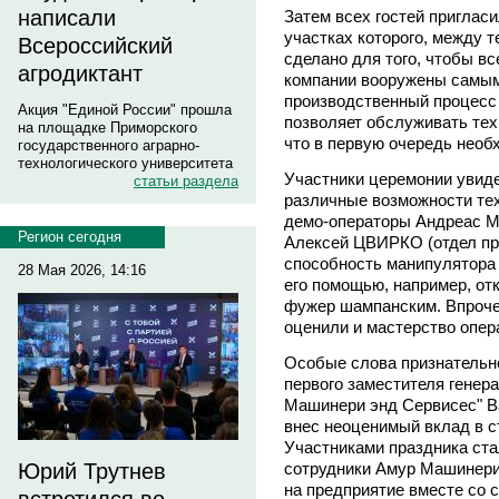
написали
Затем всех гостей пригласи
участках которого, между 
Всероссийский
сделано для того, чтобы в
агродиктант
компании вооружены самым
производственный процесс 
Акция "Единой России" прошла
позволяет обслуживать тех
на площадке Приморского
что в первую очередь необ
государственного аграрно-
технологического университета
Участники церемонии увид
статьи раздела
различные возможности тех
демо-операторы Андреас 
Регион сегодня
Алексей ЦВИРКО (отдел пр
способность манипулятора 
28 Мая 2026, 14:16
его помощью, например, от
фужер шампанским. Впроче
оценили и мастерство опер
Особые слова признательно
первого заместителя генер
Машинери энд Сервисес" В
внес неоценимый вклад в с
Участниками праздника стал
сотрудники Амур Машинери,
Юрий Трутнев
на предприятие вместе со 