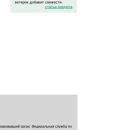
ветерок добавит свежести.
статьи раздела
трировавший орган: Федеральная служба по