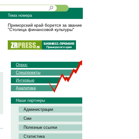
Тема номера
Приморский край борется за звание
"Столица финансовой культуры"
Опрос
Спецпроекты
Интервью
Аналитика
Наши партнеры
Администрации
Сми
Полезные ссылки
Статистика