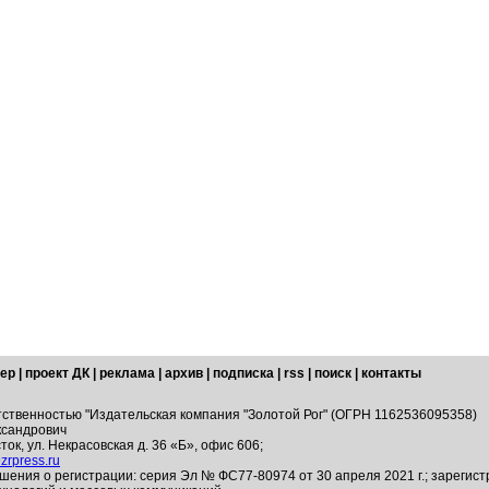
ер
|
проект ДК
|
реклама
|
архив
|
подписка
|
rss
|
поиск
|
контакты
тственностью "Издательская компания "Золотой Рог" (ОГРН 1162536095358)
ксандрович
ток, ул. Некрасовская д. 36 «Б», офис 606;
zrpress.ru
шения о регистрации: серия Эл № ФС77-80974 от 30 апреля 2021 г.; зарегис