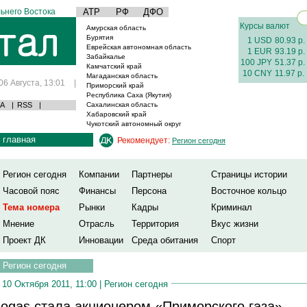
ьнего Востока
АТР
РФ
ДФО
Курсы валют
Амурская область
Бурятия
1 USD
80.93 р.
Еврейская автономная область
1 EUR
93.19 р.
Забайкалье
100 JPY
51.37 р.
Камчатский край
10 CNY
11.97 р.
Магаданская область
06 Августа, 13:01
|
Приморский край
Республика Саха (Якутия)
А
|
RSS
|
Сахалинская область
Хабаровский край
Чукотский автономный округ
главная
Рекомендует:
Регион сегодня
Регион сегодня
Компании
Партнеры
Страницы истории
Часовой пояс
Финансы
Персона
Восточное кольцо
Тема номера
Рынки
Кадры
Криминал
Мнение
Отрасль
Территория
Вкус жизни
Проект ДК
Инновации
Среда обитания
Спорт
Регион сегодня
10 Октября 2011, 11:00 |
Регион сегодня
ogas стала акционером «Приморского газа»