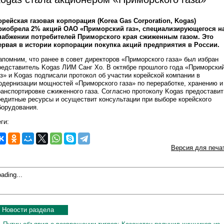
орейская газовая корпорация (Korea Gas Corporation, Kogas)
риобрела 2% акций ОАО «Приморский газ», специализирующегося н
набжении потребителей Приморского края сжиженным газом. Это
ервая в истории корпорации покупка акций предприятия в России.
апомним, что ранее в совет директоров «Приморского газа» был избран
редставитель Kogas ЛИМ Санг Хо. В октябре прошлого года «Приморски
аз» и Kogas подписали протокол об участии корейской компании в
одернизации мощностей «Приморского газа» по переработке, хранению и
ранспортировке сжиженного газа. Согласно протоколу Kogas предоставит
редитные ресурсы и осуществит консультации при выборе корейского
борудования.
ги:
Версия для печа
ading...
Новости раздела