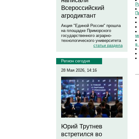
написали
Р
Всероссийский
П
агродиктант
Акция "Единой России" прошла
на площадке Приморского
м
государственного аграрно-
технологического университета
в
статьи раздела
Регион сегодня
28 Мая 2026, 14:16
Юрий Трутнев
встретился во