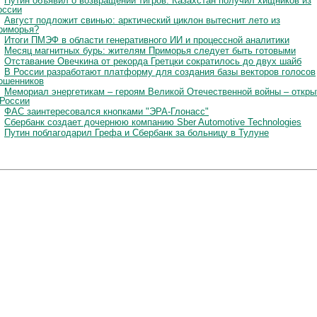
Путин объявил о возвращении тигров: Казахстан получил хищников из
оссии
Август подложит свинью: арктический циклон вытеснит лето из
риморья?
Итоги ПМЭФ в области генеративного ИИ и процессной аналитики
Месяц магнитных бурь: жителям Приморья следует быть готовыми
Отставание Овечкина от рекорда Гретцки сократилось до двух шайб
В России разработают платформу для создания базы векторов голосов
ошенников
Мемориал энергетикам – героям Великой Отечественной войны – откры
 России
ФАС заинтересовался кнопками "ЭРА-Глонасс"
Сбербанк создает дочернюю компанию Sber Automotive Technologies
Путин поблагодарил Грефа и Сбербанк за больницу в Тулуне