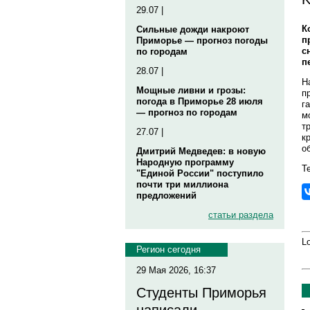
29.07 |
К
Сильные дожди накроют
п
Приморье — прогноз погоды
с
по городам
п
28.07 |
Н
Мощные ливни и грозы:
п
погода в Приморье 28 июля
г
— прогноз по городам
м
т
27.07 |
к
о
Дмитрий Медведев: в новую
Народную программу
Те
"Единой России" поступило
почти три миллиона
предложений
статьи раздела
Lo
Регион сегодня
29 Мая 2026, 16:37
Студенты Приморья