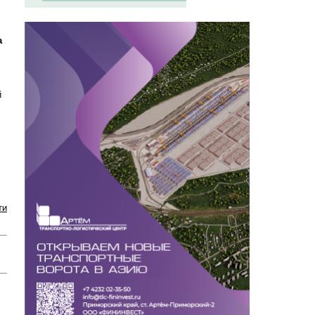
а
й
ти