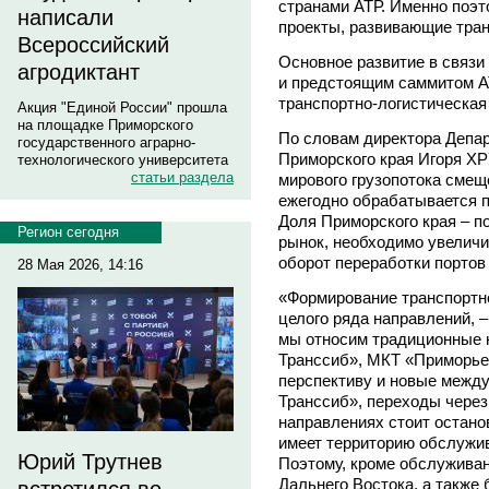
странами АТР. Именно поэт
написали
проекты, развивающие тра
Всероссийский
Основное развитие в связи
агродиктант
и предстоящим саммитом А
транспортно-логистическая
Акция "Единой России" прошла
на площадке Приморского
По словам директора Депа
государственного аграрно-
Приморского края Игоря Х
технологического университета
статьи раздела
мирового грузопотока смещ
ежегодно обрабатывается п
Доля Приморского края – по
Регион сегодня
рынок, необходимо увеличит
оборот переработки портов 
28 Мая 2026, 14:16
«Формирование транспортно
целого ряда направлений, –
мы относим традиционные 
Транссиб», МКТ «Приморье
перспективу и новые межд
Транссиб», переходы через 
направлениях стоит остано
имеет территорию обслужив
Юрий Трутнев
Поэтому, кроме обслуживан
Дальнего Востока, а также