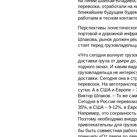
на линии Шанхай-Владивос
перевозки, отработали на 
ближайшем будущем будем 
работаем в тесном контакт
Перспективы логистическог
портовой и дорожной инфра
Шпакова, рынок должен реш
стоят перед грузовладельц
«Что сегодня волнует груз
доставки груза от двери д
«одного окна». И каким вид
грузовладельца не интересу
доставки. Сегодня она в ст
перевозок. На автотранспор
сутки. А в США и Европе – 
Виктор Шпаков. – То же сам
Сегодня в России перевозка
35%, в США – 9-12%, в Евро
Например, это сохранность
Поэтому необходимо внедря
привлекательны для грузов
бы быть совместная работа
принципу «От двери до две