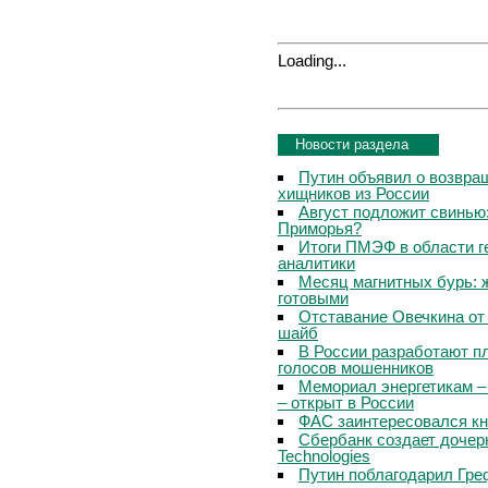
Loading...
Новости раздела
Путин объявил о возвращ
хищников из России
Август подложит свинью:
Приморья?
Итоги ПМЭФ в области г
аналитики
Месяц магнитных бурь: 
готовыми
Отставание Овечкина от 
шайб
В России разработают п
голосов мошенников
Мемориал энергетикам –
– открыт в России
ФАС заинтересовался кн
Сбербанк создает дочер
Technologies
Путин поблагодарил Гре