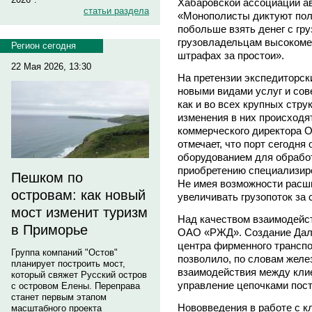
Хабаровской ассоциации а
статьи раздела
«Монополисты диктуют поли
побольше взять денег с гр
грузовладельцам высокоме
Регион сегодня
штрафах за простои».
22 Мая 2026, 13:30
На претензии экспедиторск
новыми видами услуг и сов
как и во всех крупных стр
изменения в них происходя
коммерческого директора
отмечает, что порт сегодн
оборудованием для обработ
приобретению специализиро
Пешком по
Не имея возможности расши
островам: как новый
увеличивать грузопоток за
мост изменит туризм
Над качеством взаимодейст
в Приморье
ОАО «РЖД». Создание Даль
центра фирменного трансп
Группа компаний "Остов"
позволило, по словам желе
планирует построить мост,
взаимодействия между клие
который свяжет Русский остров
управление цепочками пост
с островом Елены. Переправа
станет первым этапом
Нововведения в работе с к
масштабного проекта