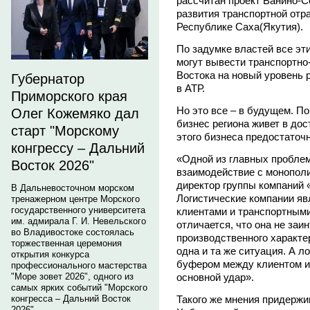
рассчитан проект Ванино-С
развития транспортной отр
Республике Саха(Якутия).
По задумке властей все э
могут вывести транспортно
Востока на новый уровень р
Губернатор
в АТР.
Приморского края
Но это все – в будущем. П
Олег Кожемяко дал
бизнес региона живет в до
старт "Морскому
этого бизнеса предостаточн
конгрессу – Дальний
«Одной из главных проблем
Восток 2026"
взаимодействие с монополи
директор группы компаний
В Дальневосточном морском
Логистические компании я
тренажерном центре Морского
государственного университета
клиентами и транспортным
им. адмирала Г. И. Невельского
отличается, что она не за
во Владивостоке состоялась
производственного характе
торжественная церемония
одна и та же ситуация. А л
открытия конкурса
буфером между клиентом и
профессионального мастерства
основной удар».
"Море зовет 2026", одного из
самых ярких событий "Морского
Такого же мнения придерж
конгресса – Дальний Восток
2026".