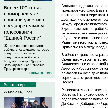
Большие надежды возлагаю
Более 100 тысяч
транспортного узла. Вызыв
приморцев уже
специалистов в мире порт 
приняли участие в
десятках километров от гр
международного пилотного 
предварительном
Здесь возможны: отработк
голосовании
технологий, активное разв
"Единой России"
обучение и повышение ква
Развитие этого порта позв
Жители региона продолжают
Приморье на международны
выбирать кандидатов, которые
представят партию на
В области транспорта разви
предстоящих выборах в
Среди них – строительство
Государственную Думу и
Владивосток и скоростной 
Законодательное Собрание
Аэропорт-Уссурийск»; реко
Приморского края.
причалов на базе действую
статьи раздела
терминала, строительство 
Посьет.
Регион сегодня
Развиваются логистические
27 Мая 2026, 13:29
Востока. Например, сахали
подразумевают развитие по
Де Кастри (Хабаровский кра