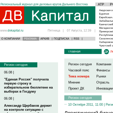
Региональный журнал для деловых кругов Дальнего Востока
АТР
Р
Амурская о
Бурятия
Еврейская 
Забайкаль
Камчатский
Магаданска
www.
dvkapital.ru
Пятница
|
07 Августа, 12:39
|
Приморски
Республика
О КОМПАНИИ
РЕКЛАМА
АРХИВ
|
ПОДПИСКА
|
RSS
|
Сахалинска
Хабаровски
Чукотский 
главная
Р
Регион сегодня
Компании
Регион сегодня
Часовой пояс
Финансы
06.08 |
Тема номера
Рынки
"Единая Россия" получила
Мнение
Отрасль
первую строку в
избирательном бюллетене на
Проект ДК
Инновации
выборах в Госдуму
Регион сегодня
06.08 |
10 Октября 2011, 11:00 |
Реги
Александр Щербаков держит
на контроле ситуацию с
Логистический бизне