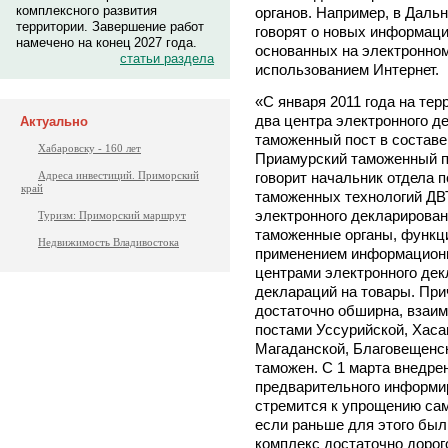
комплексного развития
органов. Например, в Дал
территории. Завершение работ
говорят о новых информац
намечено на конец 2027 года.
основанных на электронном
статьи раздела
использованием Интернет.
«С января 2011 года на те
два центра электронного д
Актуально
таможенный пост в составе
Хабаровску - 160 лет
Приамурский таможенный по
говорит начальник отдела 
Адреса инвестиций. Приморский
край
таможенных технологий ДВ
электронного декларирован
Туризм: Приморский маршрут
таможенные органы, функц
Недвижимость Владивостока
применением информационн
центрами электронного де
деклараций на товары. Пр
достаточно обширна, взаи
постами Уссурийской, Хаса
Магаданской, Благовещенс
таможен. С 1 марта внедрен
предварительного информи
стремится к упрощению са
если раньше для этого бы
комплекс достаточно дорог