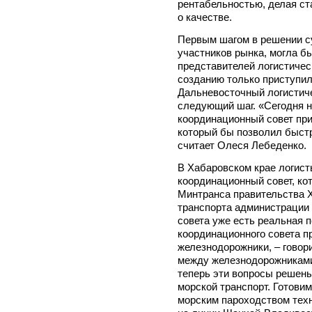
рентабельностью, делая ст
о качестве.
Первым шагом в решении с
участников рынка, могла б
представителей логистичес
созданию только приступил
Дальневосточный логистиче
следующий шаг. «Сегодня 
координационный совет при
который бы позволил быст
считает Олеся Лебеденко.
В Хабаровском крае логист
координационный совет, ко
Минтранса правительства Х
транспорта администрации 
совета уже есть реальная п
координационного совета п
железнодорожники, – говор
между железнодорожниками
теперь эти вопросы решены
морской транспорт. Готови
морским пароходством техн