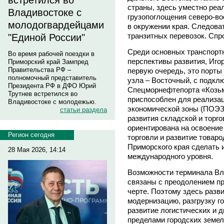
встретился во
страны, здесь уместно реа
Владивостоке с
грузопоглощения северо-во
молодогвардейцами
в окружении края. Следова
транзитных перевозок. Спро
"Единой России"
Среди основных транспорт
Во время рабочей поездки в
перспективы развития, Иго
Приморский край Зампред
Правительства РФ –
первую очередь, это порты
полномочный представитель
узла – Восточный, с подкл
Президента РФ в ДФО Юрий
Спецморнефтепорта «Козьм
Трутнев встретился во
приспособлен для реализац
Владивостоке с молодежью.
экономической зоны (ПОЭЗ)
статьи раздела
развития складской и торг
ориентирована на освоение
Регион сегодня
торговли и развитие товар
Приморского края сделать 
28 Мая 2026, 14:14
международного уровня.
Возможности терминала Вла
связаны с преодолением пр
черте. Поэтому здесь разв
модернизацию, разгрузку г
развитие логистических и 
пределами городских земел