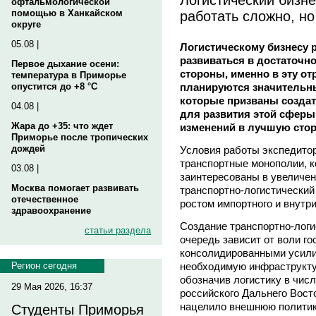
офтальмологической
работать сложно, н
помощью в Ханкайском
округе
05.08 |
Логистическому бизнесу 
развиваться в достаточн
Первое дыхание осени:
стороны, именно в эту от
температура в Приморье
планируются значительны
опустится до +8 °C
которые призваны созда
04.08 |
для развития этой сферы 
Жара до +35: что ждет
изменений в лучшую стор
Приморье после тропических
дождей
Условия работы экспедито
транспортные монополии, к
03.08 |
заинтересованы в увеличен
Москва помогает развивать
транспортно-логистический 
отечественное
ростом импортного и внутри
здравоохранение
Создание транспортно-логи
статьи раздела
очередь зависит от воли г
консолидированными усили
необходимую инфраструктур
Регион сегодня
обозначив логистику в чис
29 Мая 2026, 16:37
российского Дальнего Вост
нацелило внешнюю политику
Студенты Приморья