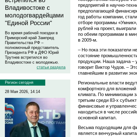
встретился во
предприятий в научно-техн
Владивостоке с
предполагающей финансиров
молодогвардейцами
год работы компании, стали
"Единой России"
отборе программы «Умник»,
рублей на проект, выиграли
Во время рабочей поездки в
по обеим программам в мин
Приморский край Зампред
в 2009-м.
Правительства РФ –
полномочный представитель
– Но пока эти показатели н
Президента РФ в ДФО Юрий
состояние промышленности
Трутнев встретился во
продукции. Наша задача – у
Владивостоке с молодежью.
говорит Виктор Чудов. – Э
статьи раздела
главнейшим в развитии эко
Региональные власти веду
Регион сегодня
комфортного для вложений 
28 Мая 2026, 14:14
климата. По минимизации з
третьим среди 83-х субъек
финансовые и управленческ
находиться в числе россий
основной капитал.
Весьма подходящим для фи
является венчурный капит