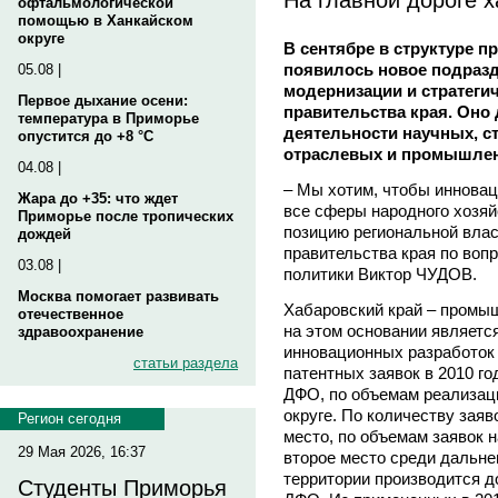
офтальмологической
помощью в Ханкайском
округе
В сентябре в структуре п
появилось новое подразд
05.08 |
модернизации и стратегич
Первое дыхание осени:
правительства края. Оно
температура в Приморье
деятельности научных, с
опустится до +8 °C
отраслевых и промышлен
04.08 |
– Мы хотим, чтобы иннова
Жара до +35: что ждет
все сферы народного хозяй
Приморье после тропических
позицию региональной вла
дождей
правительства края по во
03.08 |
политики Виктор ЧУДОВ.
Москва помогает развивать
Хабаровский край – промы
отечественное
на этом основании являетс
здравоохранение
инновационных разработок 
статьи раздела
патентных заявок в 2010 го
ДФО, по объемам реализац
округе. По количеству заяв
Регион сегодня
место, по объемам заявок 
29 Мая 2026, 16:37
второе место среди дальне
территории производится д
Студенты Приморья