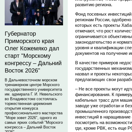
развитию региона.
Фонд посевных инвестиций 
регионам России, одобрено
которых есть проекты Хаба
отмечают, что рост количе
Губернатор
ограничивается объективн
Приморского края
законодательство и нормат
уровня и квалификации спе
Олег Кожемяко дал
документов на получение и
старт "Морскому
конгрессу – Дальний
В качестве примеров недос
государственных механизм
Восток 2026"
назвал и проекты некоторы
предлагающих свои разраб
В Дальневосточном морском
тренажерном центре Морского
– Не все проекты могут идт
государственного университета
финансирования. К примеру
им. адмирала Г. И. Невельского
во Владивостоке состоялась
кабельных трасс для маши
торжественная церемония
заводе уже отработан и без
открытия конкурса
промышленного производст
профессионального мастерства
инвестиций в наращивание
"Море зовет 2026", одного из
посмотреть на возможности 
самых ярких событий "Морского
конгресса – Дальний Восток
где, кроме РВК, есть еще 
2026".