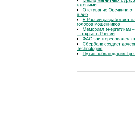
Месяц магнитных бурь: 
готовыми
Отставание Овечкина от 
шайб
В России разработают п
голосов мошенников
Мемориал энергетикам –
– открыт в России
ФАС заинтересовался кн
Сбербанк создает дочер
Technologies
Путин поблагодарил Гре