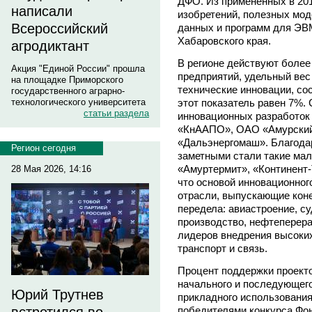
ДФО. Из примененных в 201
написали
изобретений, полезных мо
Всероссийский
данных и программ для ЭВ
Хабаровского края.
агродиктант
В регионе действуют более
Акция "Единой России" прошла
предприятий, удельный ве
на площадке Приморского
технические инновации, сос
государственного аграрно-
этот показатель равен 7%.
технологического университета
статьи раздела
инновационных разработок
«КнААПО», ОАО «Амурский
«Дальэнергомаш». Благодар
Регион сегодня
заметными стали такие мал
«Амуртермит», «Континент-
28 Мая 2026, 14:16
что основой инновационног
отрасли, выпускающие кон
передела: авиастроение, с
производство, нефтеперера
лидеров внедрения высоки
транспорт и связь.
Процент поддержки проекто
начального и последующего
Юрий Трутнев
прикладного использования
победителями конкурса Фо