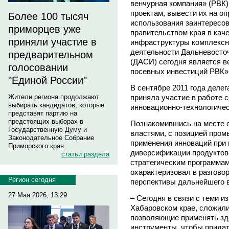
венчурная компания» (РВК)
проектам, вывести их на о
Более 100 тысяч
использования заинтересо
приморцев уже
правительством края в кач
приняли участие в
инфраструктуры комплексн
деятельности Дальневосточ
предварительном
(ДАСИ) сегодня является 
голосовании
посевных инвестиций РВК»
"Единой России"
В сентябре 2011 года делег
приняла участие в работе
Жители региона продолжают
выбирать кандидатов, которые
инновационно-технологичес
представят партию на
предстоящих выборах в
Познакомившись на месте 
Государственную Думу и
властями, с позицией про
Законодательное Собрание
применения инноваций при 
Приморского края.
диверсификации продуктово
статьи раздела
стратегическим программ
охарактеризовал в разгово
Регион сегодня
перспективы дальнейшего 
27 Мая 2026, 13:29
– Сегодня в связи с теми и
Хабаровском крае, сложили
позволяющие применять зд
инструменты, чтобы прида