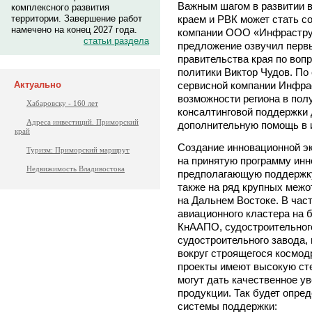
Важным шагом в развитии 
комплексного развития
краем и РВК может стать с
территории. Завершение работ
намечено на конец 2027 года.
компании ООО «Инфраструк
статьи раздела
предложение озвучил перв
правительства края по во
политики Виктор Чудов. По
сервисной компании Инфра
Актуально
возможности региона в по
Хабаровску - 160 лет
консалтинговой поддержки 
Адреса инвестиций. Приморский
дополнительную помощь в 
край
Создание инновационной эк
Туризм: Приморский маршрут
на принятую программу инн
Недвижимость Владивостока
предполагающую поддержку
также на ряд крупных меж
на Дальнем Востоке. В час
авиационного кластера на 
КнААПО, судостроительного
судостроительного завода,
вокруг строящегося космод
проекты имеют высокую ст
могут дать качественное у
продукции. Так будет опре
системы поддержки: