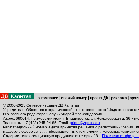
о компании
|
свежий номер
|
проект ДК
|
реклама
|
архи
© 2000-2025 Сетевое издание ДВ Капитал
Учредитель: Общество с ограниченной ответственностью "Издательская ко
И.о. главного редактора: Голубь Андрей Александрович
Адрес: 690014, Приморский край, г. Владивосток, ул. Некрасовская д. 36 «Б»
Телефоны: +7 (423) 245-04-85; Email:
priem@zrpress.ru
Регистрационный номер и дата принятия решения о регистрации: серия Эл
надзору в сфере связи, информационных технологий и массовых коммуник
Содержит информационную продукцию категории 18+.
Политика конфиден