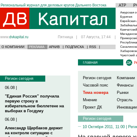
Региональный журнал для деловых кругов Дальнего Востока
АТР
Р
Амурская о
Бурятия
Еврейская 
Забайкаль
Камчатский
Магаданска
www.
dvkapital.ru
Пятница
|
07 Августа, 17:44
|
Приморски
Республика
О КОМПАНИИ
РЕКЛАМА
АРХИВ
|
ПОДПИСКА
|
RSS
|
Сахалинска
Хабаровски
Чукотский 
главная
Р
Регион сегодня
Компании
Регион сегодня
Часовой пояс
Финансы
06.08 |
Тема номера
Рынки
"Единая Россия" получила
Мнение
Отрасль
первую строку в
избирательном бюллетене на
Проект ДК
Инновации
выборах в Госдуму
Регион сегодня
06.08 |
10 Октября 2011, 11:00 |
Реги
Александр Щербаков держит
на контроле ситуацию с
На главной дороге 