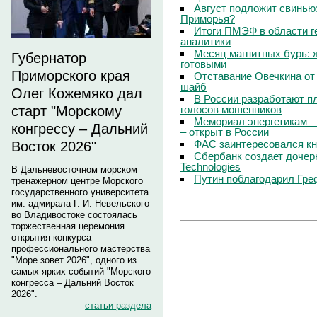
Август подложит свинью:
Приморья?
Итоги ПМЭФ в области г
аналитики
Месяц магнитных бурь: 
Губернатор
готовыми
Приморского края
Отставание Овечкина от 
шайб
Олег Кожемяко дал
В России разработают п
голосов мошенников
старт "Морскому
Мемориал энергетикам –
конгрессу – Дальний
– открыт в России
ФАС заинтересовался кн
Восток 2026"
Сбербанк создает дочер
Technologies
В Дальневосточном морском
Путин поблагодарил Гре
тренажерном центре Морского
государственного университета
им. адмирала Г. И. Невельского
во Владивостоке состоялась
торжественная церемония
открытия конкурса
профессионального мастерства
"Море зовет 2026", одного из
самых ярких событий "Морского
конгресса – Дальний Восток
2026".
статьи раздела