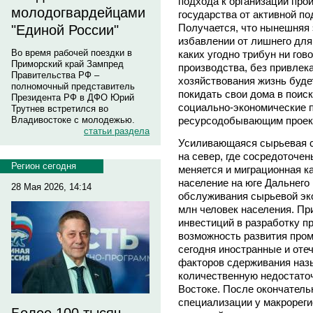
подхода к организации прои
молодогвардейцами
государства от активной п
Получается, что нынешняя 
"Единой России"
избавлении от лишнего для 
Во время рабочей поездки в
каких угодно трибун ни гов
Приморский край Зампред
производства, без привлек
Правительства РФ –
хозяйствования жизнь буде
полномочный представитель
покидать свои дома в поис
Президента РФ в ДФО Юрий
социально-экономические п
Трутнев встретился во
ресурсодобывающим проек
Владивостоке с молодежью.
статьи раздела
Усиливающаяся сырьевая с
на север, где сосредоточе
Регион сегодня
меняется и миграционная к
население на юге Дальнего 
28 Мая 2026, 14:14
обслуживания сырьевой эко
млн человек населения. Пр
инвестиций в разработку п
возможность развития про
сегодня иностранные и оте
факторов сдерживания назы
количественную недостато
Востоке. После окончатель
специализации у макрореги