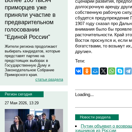
Более 100 тысяч
сценарий развития, предпо
долгосрочную аренду друг
приморцев уже
собственную рабочую силу, 
приняли участие в
сбудется предупреждение
предварительном
1907 году сказал про Дальн
голосовании
внимания было бы проявле
расточительности. Край это
"Единой России"
Восток проснулся и, если 
богатствами, то возьмут их
Жители региона продолжают
другие».
выбирать кандидатов, которые
представят партию на
Теги:
предстоящих выборах в
Государственную Думу и
Законодательное Собрание
Приморского края.
статьи раздела
Loading...
Регион сегодня
27 Мая 2026, 13:29
Новости раздела
Путин объявил о возвращ
хищников из России