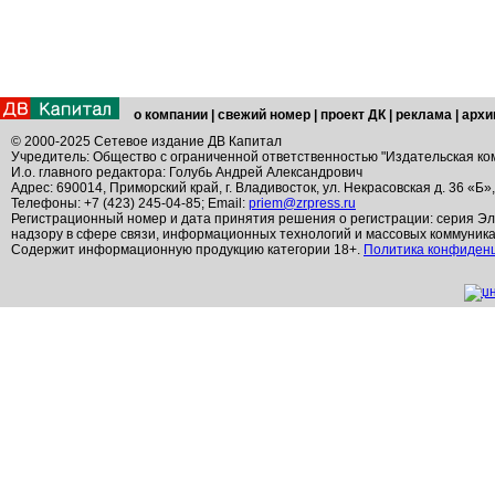
о компании
|
свежий номер
|
проект ДК
|
реклама
|
архи
© 2000-2025 Сетевое издание ДВ Капитал
Учредитель: Общество с ограниченной ответственностью "Издательская ко
И.о. главного редактора: Голубь Андрей Александрович
Адрес: 690014, Приморский край, г. Владивосток, ул. Некрасовская д. 36 «Б»
Телефоны: +7 (423) 245-04-85; Email:
priem@zrpress.ru
Регистрационный номер и дата принятия решения о регистрации: серия Эл
надзору в сфере связи, информационных технологий и массовых коммуник
Содержит информационную продукцию категории 18+.
Политика конфиден