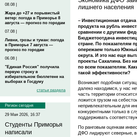
08.08 |
лишнего населения
Жара до +27 и порывистый
ветер: погода в Приморье 8
– Инвестиционная отдача
августа — прогноз по городам
продукта на рубль инвест
07.08 |
сравнении с другими фед
Бюджетоотдача инвестици
Ливни, грозы и туман: погода
стране. По показателям 
в Приморье 7 августа —
опережаем только Южны
прогноз по городам
округа. И это нас еще вы
06.08 |
проекты Сахалина. Без н
по всем показателям. Ка
"Единая Россия" получила
первую строку в
такой эффективности?
избирательном бюллетене на
выборах в Госдуму
Возникает подобная ситуация
далеко находимся, у нас не
статьи раздела
часть территории относится
ложится грузом на себесто
непривлекательным для ин
Регион сегодня
конкурентными только в слу
29 Мая 2026, 16:37
поддерживать соответству
Студенты Приморья
По ранговым оценкам инвес
написали
ДФО лидируют северные, в