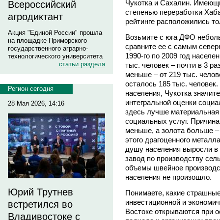
Чукотка и Сахалин. Имеющ
Всероссийский
степенью переработки Хаба
агродиктант
рейтинге расположились тол
Акция "Единой России" прошла
Возьмите с юга ДФО небол
на площадке Приморского
сравните ее с самым север
государственного аграрно-
1990-го по 2009 год населе
технологического университета
статьи раздела
тыс. человек – почти в 3 р
меньше – от 219 тыс. челове
осталось 185 тыс. человек
Регион сегодня
населения, Чукотка значит
интегральной оценки социа
28 Мая 2026, 14:16
здесь лучше материальная
социальных услуг. Причина 
меньше, а золота больше –
этого драгоценного металл
душу населения выросли в 
завод по производству сел
объемы швейное производс
населения не произошло.
Юрий Трутнев
Понимаете, какие страшные
инвестиционной и экономи
встретился во
Востоке открываются при 
Владивостоке с