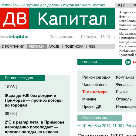
Региональный журнал для деловых кругов Дальнего Востока
АТР
Р
Амурская о
Бурятия
Еврейская 
Забайкаль
Камчатский
Магаданска
www.
dvkapital.ru
Понедельник
|
10 Августа, 18:46
|
Приморски
Республика
О КОМПАНИИ
РЕКЛАМА
АРХИВ
|
ПОДПИСКА
|
RSS
|
Сахалинска
Хабаровски
Чукотский 
главная
Р
Регион сегодня
Компании
Регион сегодня
Часовой пояс
Финансы
10.08 |
Тема номера
Рынки
Жара до +30 без дождей в
Мнение
Отрасль
Приморье — прогноз погоды
по городам
Проект ДК
Инновации
09.08 |
Регион сегодня
2°C в разгар лета: в Приморье
10 Ноября 2011, 11:00 |
Регио
неожиданно похолодает —
прогноз погоды на неделю
Экономика ДФО заин