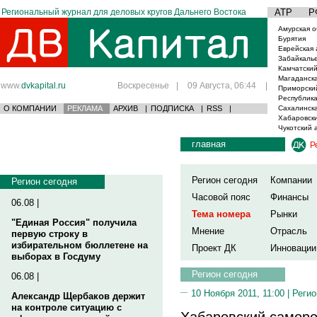
Региональный журнал для деловых кругов Дальнего Востока
АТР
Р
Амурская о
Бурятия
Еврейская 
Забайкаль
Камчатский
Магаданска
www.
dvkapital.ru
Воскресенье
|
09 Августа, 06:44
|
Приморски
Республика
О КОМПАНИИ
РЕКЛАМА
АРХИВ
|
ПОДПИСКА
|
RSS
|
Сахалинска
Хабаровски
Чукотский 
главная
Р
Регион сегодня
Компании
Регион сегодня
Часовой пояс
Финансы
06.08 |
Тема номера
Рынки
"Единая Россия" получила
Мнение
Отрасль
первую строку в
избирательном бюллетене на
Проект ДК
Инновации
выборах в Госдуму
Регион сегодня
06.08 |
10 Ноября 2011, 11:00 |
Регио
Александр Щербаков держит
на контроле ситуацию с
Хабаровский самор