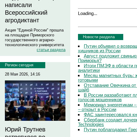
написали
Всероссийский
Loading...
агродиктант
Акция "Единой России" прошла
на площадке Приморского
Новости раздела
государственного аграрно-
технологического университета
Путин объявил о возвращ
статьи раздела
хищников из России
Август подложит свинью:
Приморья?
Регион сегодня
Итоги ПМЭФ в области г
аналитики
28 Мая 2026, 14:16
Месяц магнитных бурь: 
готовыми
Отставание Овечкина от 
шайб
В России разработают п
голосов мошенников
Мемориал энергетикам –
– открыт в России
ФАС заинтересовался кн
Сбербанк создает дочер
Technologies
Юрий Трутнев
Путин поблагодарил Гре