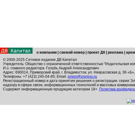
о компании
|
свежий номер
|
проект ДК
|
реклама
|
архи
© 2000-2025 Сетевое издание ДВ Капитал
Учредитель: Общество с ограниченной ответственностью "Издательская ко
И.о. главного редактора: Голубь Андрей Александрович
Адрес: 690014, Приморский край, г. Владивосток, ул. Некрасовская д. 36 «Б»
Телефоны: +7 (423) 245-04-85; Email:
priem@zrpress.ru
Регистрационный номер и дата принятия решения о регистрации: серия Эл
надзору в сфере связи, информационных технологий и массовых коммуник
Содержит информационную продукцию категории 18+.
Политика конфиден