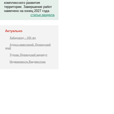
комплексного развития
территории. Завершение работ
намечено на конец 2027 года.
статьи раздела
Актуально
Хабаровску - 160 лет
Адреса инвестиций. Приморский
край
Туризм: Приморский маршрут
Недвижимость Владивостока