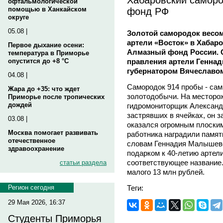
офтальмологической
фонд РФ
помощью в Ханкайском
округе
05.08 |
Золотой самородок весом 
артели «Восток» в Хабаро
Первое дыхание осени:
Алмазный фонд России. 
температура в Приморье
правления артели Генна
опустится до +8 °C
губернатором Вячеслав
04.08 |
Самородок 914 пробы - сам
Жара до +35: что ждет
золотодобычи. На месторо
Приморье после тропических
дождей
гидромониторщик Алексан
застрявших в ячейках, он 
03.08 |
оказался огромным плоским
Москва помогает развивать
работника наградили памят
отечественное
словам Геннадия Малышевс
здравоохранение
подарком к 40-летию артели
соответствующее название.
статьи раздела
малого 13 млн рублей.
Теги:
Регион сегодня
29 Мая 2026, 16:37
Студенты Приморья