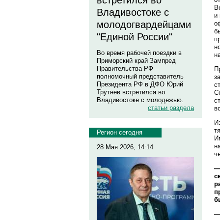
встретился во
В
Владивостоке с
и
молодогвардейцами
о
б
"Единой России"
п
н
Во время рабочей поездки в
н
Приморский край Зампред
Правительства РФ –
П
полномочный представитель
з
Президента РФ в ДФО Юрий
с
Трутнев встретился во
С
Владивостоке с молодежью.
с
статьи раздела
в
И
т
Регион сегодня
И
н
28 Мая 2026, 14:14
ч
—
с
р
п
б
—