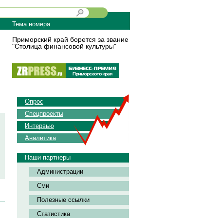
Тема номера
Приморский край борется за звание
"Столица финансовой культуры"
Опрос
Спецпроекты
Интервью
Аналитика
Наши партнеры
Администрации
Сми
Полезные ссылки
Статистика