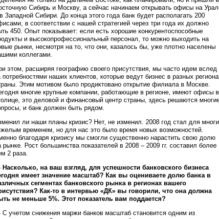
осточную Сибирь и Москву, а сейчас начинаем открывать офисы на Урал
 в Западной Сибири. До конца этого года банк будет располагать 200
фисами, в соответствии с нашей стратегией через три года их должно
ыть 450. Опыт показывает: если есть хорошие конкурентоспособные
родукты и высокопрофессиональный персонал, то можно выходить на
овые рынки, несмотря на то, что они, казалось бы, уже плотно населены
ашими коллегами.
ри этом, расширяя географию своего присутствия, мы часто идем вслед
а потребностями наших клиентов, которые ведут бизнес в разных региона
траны. Этим мотивом было продиктовано открытие филиала в Москве.
егодня многие крупные компании, работающие в регионе, имеют офисы в
толице, это деловой и финансовый центр страны, здесь решаются многи
опросы, и банк должен быть рядом.
зменил ли наши планы кризис? Нет, не изменил. 2008 год стал для мног
яжелым временем, но для нас это было время новых возможностей.
менно благодаря кризису мы смогли существенно нарастить свою долю
а рынке. Рост большинства показателей в 2008 – 2009 гг. составил более
ем 2 раза.
 Насколько, на ваш взгляд, для успешности банковского бизнеса
егодня имеет значение масштаб? Как вы оцениваете долю банка в
азличных сегментах банковского рынка в регионах вашего
рисутствия? Как-то в интервью «ДК» вы говорили, что она должна
ыть не меньше 5%. Этот показатель вам поддается?
 С учетом снижения маржи банков масштаб становится одним из