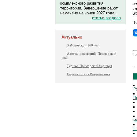
комплексного развития
«
территории. Завершение работ
п
намечено на конец 2027 года.
20
статьи раздела
Те
Актуально
Хабаровску - 160 лет
Адреса инвестиций. Приморский
Lo
край
Туризм: Приморский маршрут
Недвижимость Владивостока
Р
П
м
в