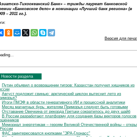
Азиатско-Тихоокеанский Банк» – трижды лауреат банковской
ремии «Банковское дело» в номинации «Лучший банк региона» (в
09 – 2011 гг.).
ги:
Версия для печа
ading...
Новости раздела
Путин объявил о возвращении тигров: Казахстан получил хищников из
оссии
Август подложит свинью: арктический циклон вытеснит лето из
риморья?
Итоги ПМЭФ в области генеративного ИИ и процессной аналитики
Месяц магнитных бурь: жителям Приморья следует быть готовыми
Отставание Овечкина от рекорда Гретцки сократилось до двух шайб
В России разработают платформу для создания базы векторов голосов
ошенников
Мемориал энергетикам – героям Великой Отечественной войны – откры
 России
ФАС заинтересовался кнопками "ЭРА-Глонасс"