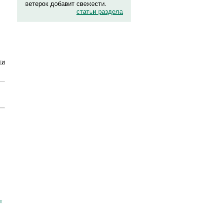
ветерок добавит свежести.
статьи раздела
ти
т