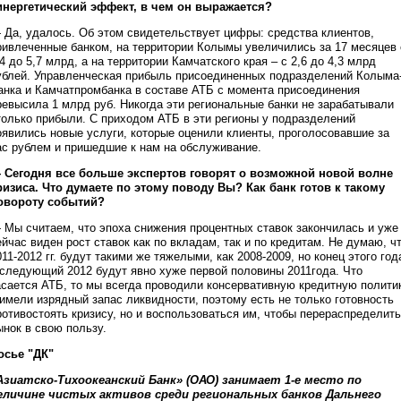
инергетический эффект, в чем он выражается?
 Да, удалось. Об этом свидетельствует цифры: средства клиентов,
ривлеченные банком, на территории Колымы увеличились за 17 месяцев 
,4 до 5,7 млрд, а на территории Камчатского края – с 2,6 до 4,3 млрд
ублей. Управленческая прибыль присоединенных подразделений Колыма
анка и Камчатпромбанка в составе АТБ с момента присоединения
ревысила 1 млрд руб. Никогда эти региональные банки не зарабатывали
только прибыли. С приходом АТБ в эти регионы у подразделений
оявились новые услуги, которые оценили клиенты, проголосовавшие за
ас рублем и пришедшие к нам на обслуживание.
 Сегодня все больше экспертов говорят о возможной новой волне
ризиса. Что думаете по этому поводу Вы? Как банк готов к такому
овороту событий?
 Мы считаем, что эпоха снижения процентных ставок закончилась и уже
ейчас виден рост ставок как по вкладам, так и по кредитам. Не думаю, ч
011-2012 гг. будут такими же тяжелыми, как 2008-2009, но конец этого год
 следующий 2012 будут явно хуже первой половины 2011года. Что
асается АТБ, то мы всегда проводили консервативную кредитную полити
 имели изрядный запас ликвидности, поэтому есть не только готовность
ротивостоять кризису, но и воспользоваться им, чтобы перераспределить
ынок в свою пользу.
осье "ДК"
Азиатско-Тихоокеанский Банк» (ОАО) занимает 1-е место по
еличине чистых активов среди региональных банков Дальнего