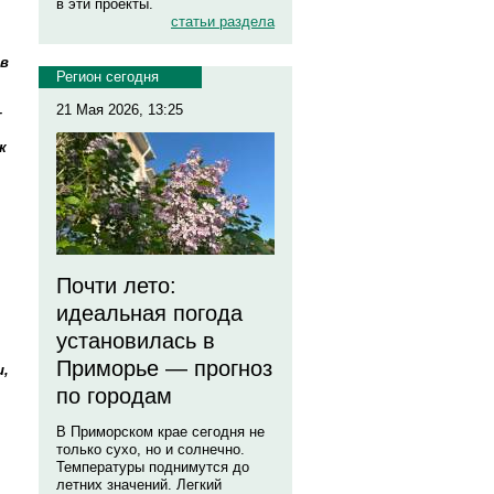
в эти проекты.
статьи раздела
ов
Регион сегодня
21 Мая 2026, 13:25
–
к
Почти лето:
идеальная погода
установилась в
Приморье — прогноз
и,
по городам
В Приморском крае сегодня не
только сухо, но и солнечно.
Температуры поднимутся до
летних значений. Легкий