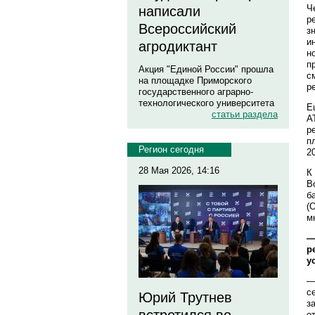
Ч
написали
р
Всероссийский
з
и
агродиктант
н
п
Акция "Единой России" прошла
с
на площадке Приморского
р
государственного аграрно-
технологического университета
Е
статьи раздела
А
р
п
Регион сегодня
2
28 Мая 2026, 14:16
К
В
б
(
м
—
р
у
—
с
Юрий Трутнев
з
о