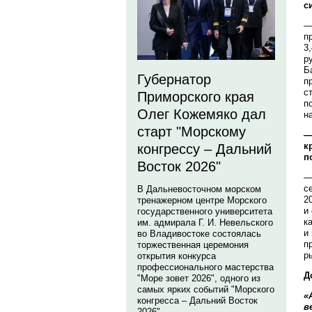
с
—
п
3
р
Б
Губернатор
п
с
Приморского края
п
Олег Кожемяко дал
н
старт "Морскому
—
к
конгрессу – Дальний
п
Восток 2026"
—
с
В Дальневосточном морском
2
тренажерном центре Морского
и
государственного университета
к
им. адмирала Г. И. Невельского
и
во Владивостоке состоялась
п
торжественная церемония
р
открытия конкурса
профессионального мастерства
Д
"Море зовет 2026", одного из
самых ярких событий "Морского
«
конгресса – Дальний Восток
в
2026".