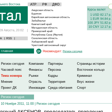
ьнего Востока
АТР
РФ
ДФО
Курсы валют
Амурская область
Бурятия
1 USD
82.17 р.
Еврейская автономная область
1 EUR
94.84 р.
Забайкалье
100 JPY
51.82 р.
Камчатский край
10 CNY
12.17 р.
Магаданская область
09 Августа, 20:02
|
Приморский край
Республика Саха (Якутия)
А
|
RSS
|
Сахалинская область
Хабаровский край
Чукотский автономный округ
главная
Рекомендует:
Регион сегодня
Регион сегодня
Компании
Партнеры
Страницы истории
Часовой пояс
Финансы
Персона
Восточное кольцо
Тема номера
Рынки
Кадры
Криминал
Мнение
Отрасль
Территория
Вкус жизни
Проект ДК
Инновации
Среда обитания
Спорт
Регион сегодня
10 Ноября 2011, 11:00 |
Регион сегодня
вгений АКСЕНОВ, председатель правления