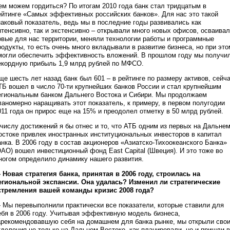
ем можем гордиться? По итогам 2010 года банк стал тридцатым в
ейтинге «Самых эффективных российских банков». Для нас это такой
наковый показатель, ведь мы в последние годы развивались как
нтенсивно, так и экстенсивно – открывали много новых офисов, осваива
овые для нас территории, меняли технологии работы и программные
родукты, то есть очень много вкладывали в развитие бизнеса, но при это
могли обеспечить эффективность вложений. В прошлом году мы получи
екордную прибыль 1,9 млрд рублей по МФСО.
ще шесть лет назад банк был 601 – в рейтинге по размеру активов, сейч
ТБ вошел в число 70-ти крупнейших банков России и стал крупнейшим
егиональным банком Дальнего Востока и Сибири. Мы продолжаем
ланомерно наращивать этот показатель, к примеру, в первом полугодии
011 года он прирос еще на 15% и преодолел отметку в 50 млрд рублей.
 числу достижений я бы отнес и то, что АТБ одним из первых на Дальне
остоке привлек иностранных институциональных инвесторов в капитал
анка. В 2006 году в состав акционеров «Азиатско-Тихоокеанского Банка»
ОАО) вошел инвестиционный фонд East Capital (Швеция). И это тоже во
ногом определило динамику нашего развития.
 Новая стратегия банка, принятая в 2006 году, строилась на
егиональной экспансии. Она удалась? Изменил ли стратегические
стремления вашей команды кризис 2008 года?
 Мы перевыполнили практически все показатели, которые ставили для
ебя в 2006 году. Учитывая эффективную модель бизнеса,
арекомендовавшую себя на домашнем для банка рынке, мы открыли сво
тделения не только на Дальнем Востоке, как планировали, но и пришли в