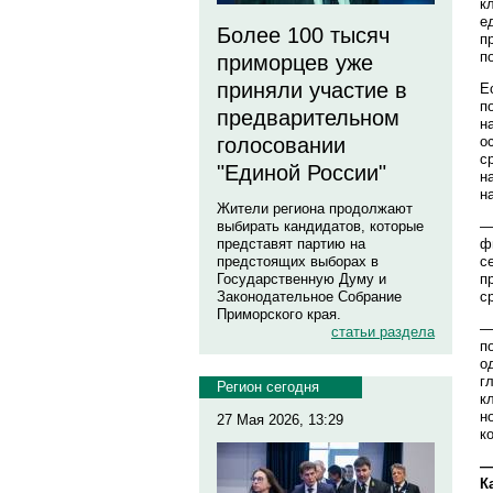
к
е
Более 100 тысяч
п
п
приморцев уже
приняли участие в
Е
п
предварительном
н
о
голосовании
с
"Единой России"
н
н
Жители региона продолжают
—
выбирать кандидатов, которые
ф
представят партию на
с
предстоящих выборах в
п
Государственную Думу и
с
Законодательное Собрание
Приморского края.
—
статьи раздела
п
о
г
Регион сегодня
к
н
27 Мая 2026, 13:29
к
—
К