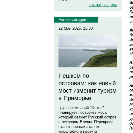
В
статьи раздела
б
Б
в
Регион сегодня
с
22 Мая 2026, 13:30
А
б
ф
в
в
«
А
с
п
Пешком по
р
островам: как новый
Я
мост изменит туризм
о
м
в Приморье
ф
М
Группа компаний "Остов"
к
планирует построить мост,
н
который свяжет Русский остров
у
с островом Елены. Переправа
д
станет первым этапом
(
масштабного проекта