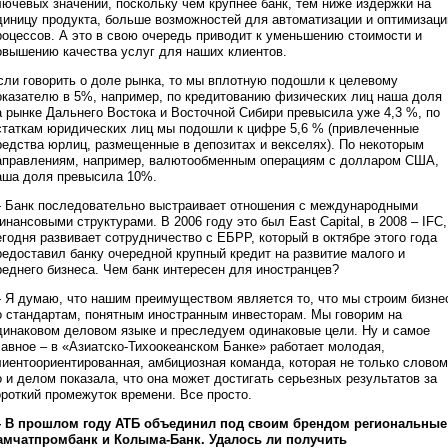
лючевых значений, поскольку чем крупнее банк, тем ниже издержки на
диницу продукта, больше возможностей для автоматизации и оптимизаци
роцессов. А это в свою очередь приводит к уменьшению стоимости и
овышению качества услуг для наших клиентов.
сли говорить о доле рынка, то мы вплотную подошли к целевому
оказателю в 5%, например, по кредитованию физических лиц наша доля
а рынке Дальнего Востока и Восточной Сибири превысила уже 4,3 %, по
статкам юридических лиц мы подошли к цифре 5,6 % (привлеченные
редства юрлиц, размещенные в депозитах и векселях). По некоторым
аправлениям, например, валютообменным операциям с долларом США,
аша доля превысила 10%.
 Банк последовательно выстраивает отношения с международными
инансовыми структурами. В 2006 году это был Eаst Сapital, в 2008 – IFС,
егодня развивает сотрудничество с ЕБРР, который в октябре этого года
редоставил банку очередной крупный кредит на развитие малого и
реднего бизнеса. Чем банк интересен для иностранцев?
 Я думаю, что нашим преимуществом является то, что мы строим бизне
о стандартам, понятным иностранным инвесторам. Мы говорим на
динаковом деловом языке и преследуем одинаковые цели. Ну и самое
лавное – в «Азиатско-Тихоокеанском Банке» работает молодая,
лиентоориентированная, амбициозная команда, которая не только словом
о и делом показала, что она может достигать серьезных результатов за
ороткий промежуток времени. Все просто.
 В прошлом году АТБ объединил под своим брендом региональные
амчатпромбанк и Колыма-Банк. Удалось ли получить