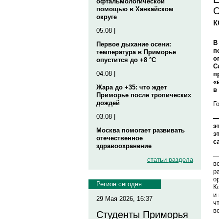
офтальмологической
О
помощью в Ханкайском
округе
к
05.08 |
В
Первое дыхание осени:
п
температура в Приморье
о
опустится до +8 °C
С
04.08 |
п
«
Жара до +35: что ждет
в
Приморье после тропических
дождей
Г
03.08 |
—
э
Москва помогает развивать
э
отечественное
с
здравоохранение
—
статьи раздела
в
р
о
Регион сегодня
К
и
29 Мая 2026, 16:37
ч
в
Студенты Приморья