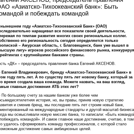
АО «Азиатско-Тихоокеанский банк»: Быть
омандой и побеждать командой
 нынешнем году «Азиатско-Тихоокеанский Банк» (ОАО)
оследовательно наращивал все показатели своей деятельности,
пережая по темпам развития многих своих региональных коллег.
обственно его региональность сегодня определяется только
ропиской – Амурская область, г. Благовещенск, банк уже вышел в
высшую лигу» игроков российского финансового рынка, конкуриру
 рейтингах с крупнейшими банками страны.
ость «ДК» – председатель правления банка Евгений АКСЕНОВ.
 Евгений Владимирович, бренду «Азиатско-Тихоокеанский Банк» в
том году пять лет. А по существу пять лет новому банку, который за
то время создала ваша команда. Можете назвать, на ваш взгляд,
амые главные достижения АТБ этих лет?
 По большому счету за нашим банком уже более чем
осьмидесятилетняя история, но, вы правы, приняв новую стратегию
азвития и сменив бренд, мы последние пять лет строим новый банк,
риентированный на международные стандарты и другой масштаб бизнеса
огда мы осмысливали новую миссию банка, то написали: «Быть командо
 побеждать командой». И самое главное наше достижение, считаю, в том
то удалось сформировать команду профессионалов, с которой стало
озможным достижение самых амбициозных целей.