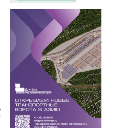
я
.
й
,