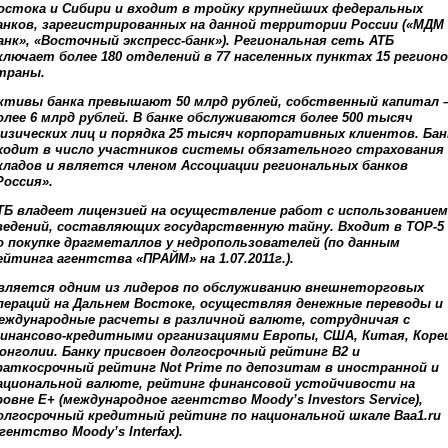
остока и Сибири и входит в тройку крупнейших федеральных
анков, зарегистрированных на данной территории России («МДМ
анк», «Восточный экспресс-банк»). Региональная сеть АТБ
ключает более 180 отделений в 77 населенных пунктах 15 регион
траны.
ктивы банка превышают 50 млрд рублей, собственный капитал 
олее 6 млрд рублей. В банке обслуживаются более 500 тысяч
изических лиц и порядка 25 тысяч корпоративных клиентов. Бан
ходит в число участников системы обязательного страхования
кладов и является членом Ассоциации региональных банков
Россия».
ТБ владеет лицензией на осуществление работ с использованием
ведений, составляющих государственную тайну. Входит в TOP-5
о покупке драгметаллов у недропользователей (по данным
ейтинга агентства «ПРАЙМ» на 1.07.2011г.).
вляется одним из лидеров по обслуживанию внешнеторговых
пераций на Дальнем Востоке, осуществляя денежные переводы и
еждународные расчеты в различной валюте, сотрудничая с
инансово-кредитными организациями Европы, США, Китая, Коре
онголии. Банку присвоен долгосрочный рейтинг В2 и
раткосрочный рейтинг Not Prime по депозитам в иностранной и
ациональной валюте, рейтинг финансовой устойчивости на
ровне Е+ (международное агентство Moody’s Investors Service),
олгосрочный кредитный рейтинг по национальной шкале Baa1.ru
агентство Moody’s Interfax).