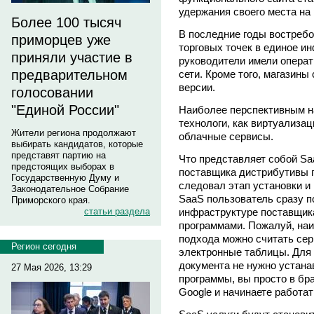
удержания своего места на
Более 100 тысяч
В последние годы востребо
приморцев уже
торговых точек в единое и
приняли участие в
руководители имели опера
предварительном
сети. Кроме того, магазины
версии.
голосовании
"Единой России"
Наиболее перспективным н
технологи, как виртуализаци
Жители региона продолжают
облачные сервисы.
выбирать кандидатов, которые
представят партию на
Что представляет собой Sa
предстоящих выборах в
поставщика дистрибутивы 
Государственную Думу и
следовал этап установки и
Законодательное Собрание
SaaS пользователь сразу 
Приморского края.
инфраструктуре поставщика
статьи раздела
программами. Пожалуй, на
подхода можно считать сер
Регион сегодня
электронные таблицы. Для 
документа не нужно устана
27 Мая 2026, 13:29
программы, вы просто в бр
Google и начинаете работат