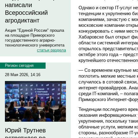
написали
Однако и сектор IT-услуг н
Всероссийский
тенденции к укрупнению би
компаниями, зачастую с мо
агродиктант
московские компании откры
Акция "Единой России" прошла
конкурировать с ними местн
на площадке Приморского
Хабаровске был открыт фи
государственного аграрно-
области системной интегра
технологического университета
открылось представительст
статьи раздела
октябре этого года – предс
крупнейшего отечественного
Регион сегодня
— Со временем крупные мо
28 Мая 2026, 14:16
поглотить мелкие местные 
случилось в сотовой связи
интернет-провайдеров. Ана
среди IT-компаний, – полаг
Приморского Интернет-фо
Тенденции последнего врем
оказания информационных 
укрупнения, поскольку так
облачные услуги, мелким к
Юрий Трутнев
стороны, разнообразие IT-у