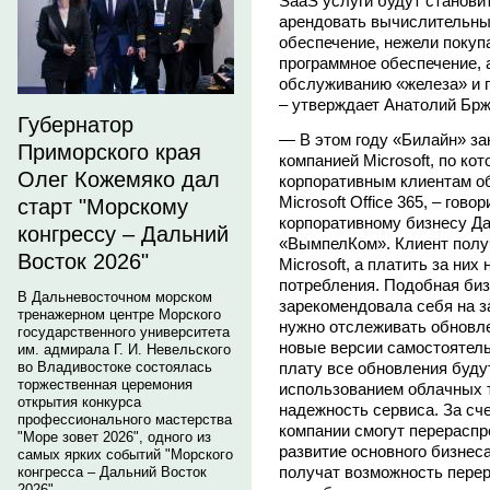
SaaS услуги будут станови
арендовать вычислительны
обеспечение, нежели покуп
программное обеспечение, 
обслуживанию «железа» и 
– утверждает Анатолий Брж
Губернатор
— В этом году «Билайн» за
Приморского края
компанией Microsoft, по к
Олег Кожемяко дал
корпоративным клиентам о
Microsoft Office 365, – го
старт "Морскому
корпоративному бизнесу Д
конгрессу – Дальний
«ВымпелКом». Клиент полу
Восток 2026"
Microsoft, а платить за них
потребления. Подобная би
В Дальневосточном морском
зарекомендовала себя на з
тренажерном центре Морского
нужно отслеживать обновлен
государственного университета
новые версии самостоятел
им. адмирала Г. И. Невельского
плату все обновления буду
во Владивостоке состоялась
торжественная церемония
использованием облачных т
открытия конкурса
надежность сервиса. За сч
профессионального мастерства
компании смогут перерасп
"Море зовет 2026", одного из
развитие основного бизнес
самых ярких событий "Морского
получат возможность перер
конгресса – Дальний Восток
2026".