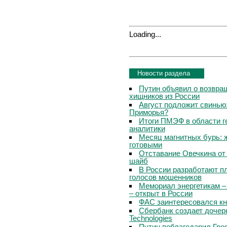
Loading...
Новости раздела
Путин объявил о возвращ
хищников из России
Август подложит свинью:
Приморья?
Итоги ПМЭФ в области г
аналитики
Месяц магнитных бурь: 
готовыми
Отставание Овечкина от 
шайб
В России разработают п
голосов мошенников
Мемориал энергетикам –
– открыт в России
ФАС заинтересовался кн
Сбербанк создает дочер
Technologies
Путин поблагодарил Гре