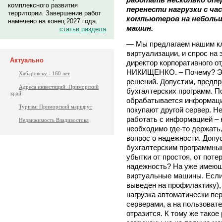
комплексного развития
перенести нагрузки с ч
территории. Завершение работ
компьютеров на неболь
намечено на конец 2027 года.
машин.
статьи раздела
— Мы предлагаем нашим кл
виртуализации, и спрос на 
Актуально
директор корпоративного о
НИКИЩЕНКО. – Почему? Эт
Хабаровску - 160 лет
решений. Допустим, предпр
Адреса инвестиций. Приморский
бухгалтерских программ. П
край
обрабатывается информаци
Туризм: Приморский маршрут
покупают другой сервер. Н
работать с информацией – 
Недвижимость Владивостока
необходимо где-то держать
вопрос о надежности. Допу
бухгалтерским программны
убытки от простоя, от поте
надежность? На уже имеющ
виртуальные машины. Если 
выведен на профилактику), 
нагрузка автоматически п
серверами, а на пользовате
отразится. К тому же такое