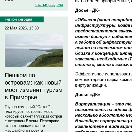
их на более приоритетные, 
статьи раздела
Досье «ДК»
«Облако» (cloud computing
Регион сегодня
инфраструктуры, когда I
22 Мая 2026, 13:30
предоставляются заказчи
имеет доступ к собстве
а забота об инфраструк
лежит на системном инте
близка к концепции инт
заказать необходимые IT
столько, сколько заказч
Эффективнее использоват
Пешком по
компьютерного парка компа
островам: как новый
виртуализации.
мост изменит туризм
Досье «ДК»
в Приморье
Виртуализация – это т
Группа компаний "Остов"
возможность на одном ф
планирует построить мост,
несколько абсолютно не
который свяжет Русский остров
Благодаря виртуализаци
с островом Елены. Переправа
станет первым этапом
компьютере в виде вир
масштабного проекта
работать несколько опе