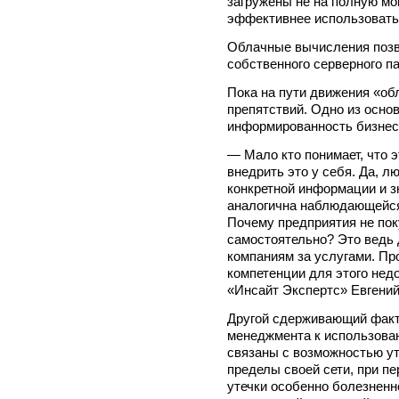
загружены не на полную мо
эффективнее использовать
Облачные вычисления позво
собственного серверного па
Пока на пути движения «об
препятствий. Одно из осно
информированность бизнес
— Мало кто понимает, что э
внедрить это у себя. Да, л
конкретной информации и з
аналогична наблюдающейся
Почему предприятия не пок
самостоятельно? Это ведь
компаниям за услугами. Пр
компетенции для этого нед
«Инсайт Экспертс» Евген
Другой сдерживающий факто
менеджмента к использова
связаны с возможностью ут
пределы своей сети, при п
утечки особенно болезнен