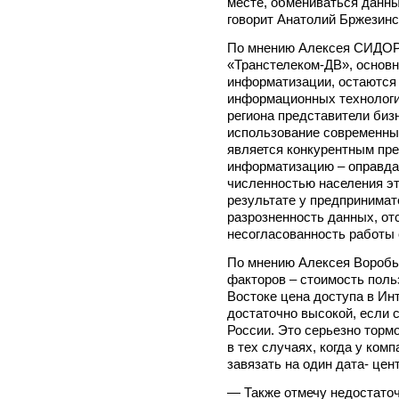
месте, обмениваться данны
говорит Анатолий Бржезинс
По мнению Алексея СИДОР
«Транстелеком-ДВ», основ
информатизации, остаются
информационных технологий
региона представители биз
использование современны
является конкурентным пре
информатизацию – оправдан
численностью населения эт
результате у предпринимат
разрозненность данных, от
несогласованность работы 
По мнению Алексея Воробь
факторов – стоимость поль
Востоке цена доступа в Ин
достаточно высокой, если 
России. Это серьезно торм
в тех случаях, когда у ко
завязать на один дата- цент
— Также отмечу недостато