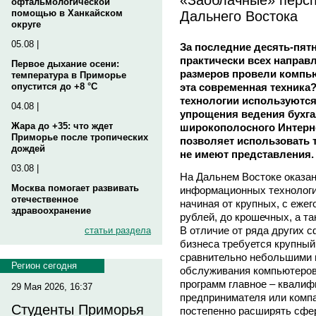
офтальмологической
Дальнего Востока
помощью в Ханкайском
округе
05.08 |
За последние десять-пят
практически всех направ
Первое дыхание осени:
размеров провели компью
температура в Приморье
эта современная техник
опустится до +8 °C
технологии используются
04.08 |
упрощения ведения бухга
Жара до +35: что ждет
широкополосного Интерн
Приморье после тропических
позволяет использовать 
дождей
не имеют представления.
03.08 |
На Дальнем Востоке оказан
Москва помогает развивать
информационных технологи
отечественное
начиная от крупных, с еже
здравоохранение
рублей, до крошечных, а т
В отличие от ряда других с
статьи раздела
бизнеса требуется крупный
сравнительно небольшими 
Регион сегодня
обслуживания компьютеров,
программ главное – квалиф
29 Мая 2026, 16:37
предпринимателя или компа
Студенты Приморья
постепенно расширять сфе