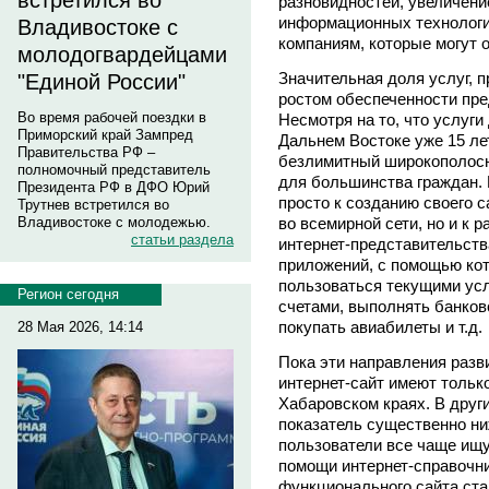
встретился во
разновидностей, увеличени
информационных технологий
Владивостоке с
компаниям, которые могут 
молодогвардейцами
Значительная доля услуг, 
"Единой России"
ростом обеспеченности пре
Во время рабочей поездки в
Несмотря на то, что услуги
Приморский край Зампред
Дальнем Востоке уже 15 лет
Правительства РФ –
безлимитный широкополосн
полномочный представитель
для большинства граждан. 
Президента РФ в ДФО Юрий
просто к созданию своего с
Трутнев встретился во
во всемирной сети, но и к
Владивостоке с молодежью.
статьи раздела
интернет-представительств
приложений, с помощью ко
пользоваться текущими усл
Регион сегодня
счетами, выполнять банков
покупать авиабилеты и т.д.
28 Мая 2026, 14:14
Пока эти направления разв
интернет-сайт имеют тольк
Хабаровском краях. В други
показатель существенно ни
пользователи все чаще ищу
помощи интернет-справочни
функционального сайта ст