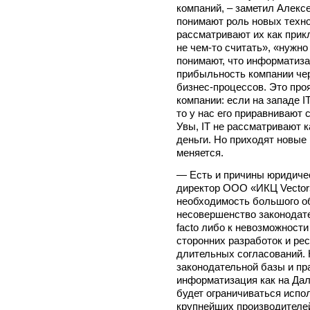
компаний, – заметил Алекс
понимают роль новых техно
рассматривают их как при
не чем-то считать», «нужно
понимают, что информатиза
прибыльность компании че
бизнес-процессов. Это проя
компании: если на западе I
то у нас его приравнивают
Увы, IT не рассматривают 
деньги. Но приходят новые
меняется.
— Есть и причины юридичес
директор ООО «ИКЦ Vector
необходимость большого о
несовершенство законодате
facto либо к невозможност
сторонних разработок и ре
длительных согласований. 
законодательной базы и пр
информатизация как на Дал
будет ограничиваться испо
крупнейших производителей