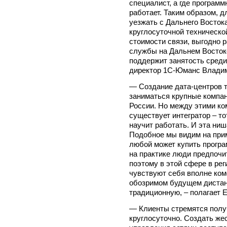
специалист, а где программ
работает. Таким образом, д
уезжать с Дальнего Восток
круглосуточной техническ
стоимости связи, выгодно 
службы на Дальнем Востоке
поддержит занятость среди 
директор 1С-Юманс Влад
— Создание дата-центров т
заниматься крупные компан
России. Но между этими к
существует интегратор – тот
научит работать. И эта ни
Подобное мы видим на прим
любой может купить програм
на практике люди предпочи
поэтому в этой сфере в ре
чувствуют себя вполне ком
обозримом будущем дистан
традиционную, – полагает 
— Клиенты стремятся полу
круглосуточно. Создать ж