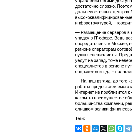
управления сетями доступ
достаточно сложно. Поэтом
дальневосточных центрах 
высококвалифицированные
инфраструктурой, – говори
— Размещение серверов в е
упадку в IT-сфере. Ведь в
сосредоточены в Москве, н
регионе операторам сотово
нужны специалисты. Предпо
уедут на запад, тоже неве
специалистов в регионе пу
соцпакетов и т.д., – полага
— На наш взгляд, до того к
работы предоставляемого 
Интернет не приблизится к
каком-то преимуществе обл
большинства компаний, ре
слишком велики финансовые
Теги: