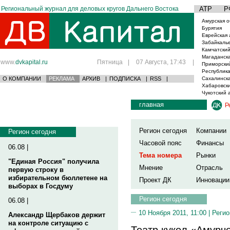
Региональный журнал для деловых кругов Дальнего Востока
АТР
Р
Амурская о
Бурятия
Еврейская 
Забайкаль
Камчатский
Магаданска
www.
dvkapital.ru
Пятница
|
07 Августа, 17:43
|
Приморски
Республика
О КОМПАНИИ
РЕКЛАМА
АРХИВ
|
ПОДПИСКА
|
RSS
|
Сахалинска
Хабаровски
Чукотский 
главная
Р
Регион сегодня
Компании
Регион сегодня
Часовой пояс
Финансы
06.08 |
Тема номера
Рынки
"Единая Россия" получила
Мнение
Отрасль
первую строку в
избирательном бюллетене на
Проект ДК
Инновации
выборах в Госдуму
Регион сегодня
06.08 |
10 Ноября 2011, 11:00 |
Регио
Александр Щербаков держит
на контроле ситуацию с
Театр кукол «Амурч