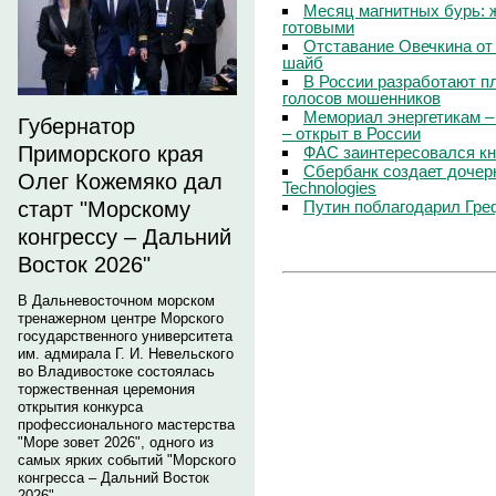
Месяц магнитных бурь: 
готовыми
Отставание Овечкина от 
шайб
В России разработают п
голосов мошенников
Мемориал энергетикам –
Губернатор
– открыт в России
Приморского края
ФАС заинтересовался кн
Сбербанк создает дочер
Олег Кожемяко дал
Technologies
Путин поблагодарил Гре
старт "Морскому
конгрессу – Дальний
Восток 2026"
В Дальневосточном морском
тренажерном центре Морского
государственного университета
им. адмирала Г. И. Невельского
во Владивостоке состоялась
торжественная церемония
открытия конкурса
профессионального мастерства
"Море зовет 2026", одного из
самых ярких событий "Морского
конгресса – Дальний Восток
2026".