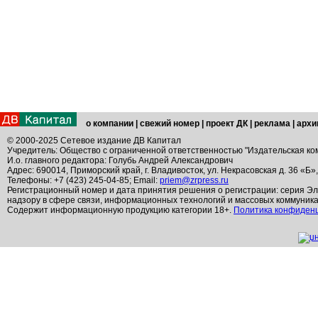
о компании
|
свежий номер
|
проект ДК
|
реклама
|
архи
© 2000-2025 Сетевое издание ДВ Капитал
Учредитель: Общество с ограниченной ответственностью "Издательская ко
И.о. главного редактора: Голубь Андрей Александрович
Адрес: 690014, Приморский край, г. Владивосток, ул. Некрасовская д. 36 «Б»
Телефоны: +7 (423) 245-04-85; Email:
priem@zrpress.ru
Регистрационный номер и дата принятия решения о регистрации: серия Эл
надзору в сфере связи, информационных технологий и массовых коммуник
Содержит информационную продукцию категории 18+.
Политика конфиден