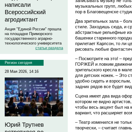
записывать музыку не тольк
написали
музыкальных групп, любых
Всероссийский
пор в Благовещенске студи
агродиктант
Два зрительных зала – бо
стиле. Заходишь сюда, и ср
Акция "Единой России" прошла
абстрактные рельефные изо
на площадке Приморского
башенки старинного городка
государственного аграрно-
прилетает Карлсон, то ли 
технологического университета
статьи раздела
рисовать любые фантастич
– Посмотрите на это! – пре
Регион сегодня
ГОРЖЕЙ и ловким движение
зрительского кресла в мал
28 Мая 2026, 14:16
для детских ножек. – Это 
удобно сидеть и взрослым,
задних рядов все будет вид
Сцена имеет два вида офор
котором не видно артистов
чтобы весь акцент был на 
вариант, что расширяет во
– Театр изменился не тольк
Юрий Трутнев
творчески, – считает главн