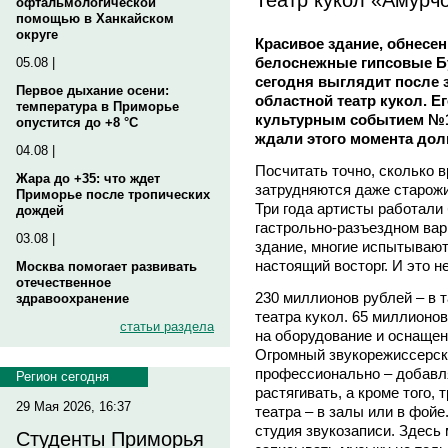
офтальмологической
помощью в Ханкайском
округе
Красивое здание, обнесе
белоснежные гипсовые Бу
05.08 |
сегодня выглядит после 
Первое дыхание осени:
областной театр кукол. Е
температура в Приморье
культурным событием №1,
опустится до +8 °C
ждали этого момента дол
04.08 |
Посчитать точно, сколько 
Жара до +35: что ждет
затрудняются даже старожил
Приморье после тропических
Три года артисты работали
дождей
гастрольно-разъездном вар
03.08 |
здание, многие испытывают
настоящий восторг. И это н
Москва помогает развивать
отечественное
230 миллионов рублей – в 
здравоохранение
театра кукол. 65 миллионо
статьи раздела
на оборудование и оснащен
Огромный звукорежиссерски
профессионально – добавля
Регион сегодня
растягивать, а кроме того,
29 Мая 2026, 16:37
театра – в залы или в фойе
студия звукозаписи. Здесь
Студенты Приморья