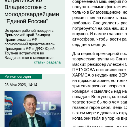
встретился во
современная машинерия по
Владивостоке с
получать самые фантастиче
только в Благовещенске, н
молодогвардейцами
ремонт шел на наших глазах
"Единой России"
любовью. Специалисты расс
потребуется на оба наших з
Во время рабочей поездки в
и нужно. И самое главное, 
Приморский край Зампред
атмосфера, чтобы вести раз
Правительства РФ –
сердце в сердце.
полномочный представитель
Президента РФ в ДФО Юрий
Для первой премьерной пос
Трутнев встретился во
Владивостоке с молодежью.
творческую группу из Санк
статьи раздела
маски» режиссер Алексей
ПЕТУХОВА поставили спек
ХАРМСА о неудачнике ВЕР
Регион сегодня
на цирковой арене, но толь
28 Мая 2026, 14:14
зрителям разного возраст
номерам и смеялись над не
попадает Вертунов, которы
театре тоже было о чем зад
главном герое себя. Ведь 
в этом мире и доказать ок
когда они тебя в упор не ви