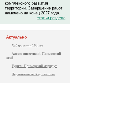
комплексного развития
территории. Завершение работ
намечено на конец 2027 года.
статьи раздела
Актуально
Хабаровску - 160 лет
Адреса инвестиций. Приморский
край
Туризм: Приморский маршрут
Недвижимость Владивостока