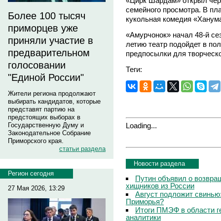
«Цирк Шардам» открыл чер
семейного просмотра. В пл
Более 100 тысяч
кукольная комедия «Ханум
приморцев уже
«Амурчонок» начал 48-й сез
приняли участие в
летию театр подойдет в пол
предварительном
предпосылки для творческо
голосовании
Теги:
"Единой России"
Жители региона продолжают
выбирать кандидатов, которые
представят партию на
предстоящих выборах в
Loading...
Государственную Думу и
Законодательное Собрание
Приморского края.
статьи раздела
Новости раздела
Регион сегодня
Путин объявил о возвращ
хищников из России
27 Мая 2026, 13:29
Август подложит свинью:
Приморья?
Итоги ПМЭФ в области г
аналитики