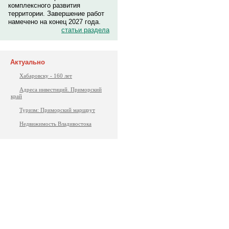
комплексного развития
территории. Завершение работ
намечено на конец 2027 года.
статьи раздела
Актуально
Хабаровску - 160 лет
Адреса инвестиций. Приморский
край
Туризм: Приморский маршрут
Недвижимость Владивостока