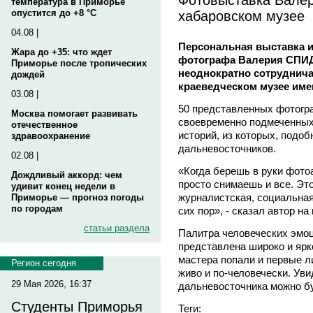
температура в Приморье
хабаровском музее
опустится до +8 °C
04.08 |
Персональная выставка и
Жара до +35: что ждет
фотографа Валерия СПИД
Приморье после тропических
неоднократно сотруднича
дождей
краеведческом музее им
03.08 |
50 представленных фотогра
Москва помогает развивать
своевременно подмеченных
отечественное
историй, из которых, подоб
здравоохранение
дальневосточников.
02.08 |
«Когда берешь в руки фотоа
Дождливый аккорд: чем
просто снимаешь и все. Это
удивит конец недели в
журналистская, социальная
Приморье — прогноз погоды
по городам
сих пор», - сказал автор н
статьи раздела
Палитра человеческих эмо
представлена широко и ярк
мастера попали и первые л
Регион сегодня
живо и по-человечески. Уви
29 Мая 2026, 16:37
дальневосточника можно бу
Студенты Приморья
Теги: