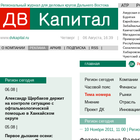
Региональный журнал для деловых кругов Дальнего Востока
АТР
Р
Амурская о
Бурятия
Еврейская 
Забайкаль
Камчатский
Магаданска
www.
dvkapital.ru
Четверг
|
06 Августа, 16:39
|
Приморски
Республика
О КОМПАНИИ
РЕКЛАМА
АРХИВ
|
ПОДПИСКА
|
RSS
|
Сахалинска
Хабаровски
Чукотский 
главная
Р
Регион сегодня
Компании
Регион сегодня
Часовой пояс
Финансы
06.08 |
Тема номера
Рынки
Александр Щербаков держит
Мнение
Отрасль
на контроле ситуацию с
офтальмологической
Проект ДК
Инновации
помощью в Ханкайском
округе
Регион сегодня
05.08 |
10 Ноября 2011, 11:00 |
Регио
Первое дыхание осени:
Фотовыставка Вале