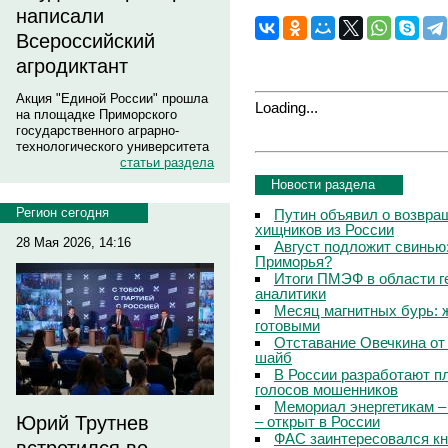
написали
Всероссийский
агродиктант
Акция "Единой России" прошла
Loading...
на площадке Приморского
государственного аграрно-
технологического университета
статьи раздела
Новости раздела
Регион сегодня
Путин объявил о возвращ
хищников из России
28 Мая 2026, 14:16
Август подложит свинью:
Приморья?
Итоги ПМЭФ в области г
аналитики
Месяц магнитных бурь: 
готовыми
Отставание Овечкина от 
шайб
В России разработают п
голосов мошенников
Мемориал энергетикам –
Юрий Трутнев
– открыт в России
ФАС заинтересовался кн