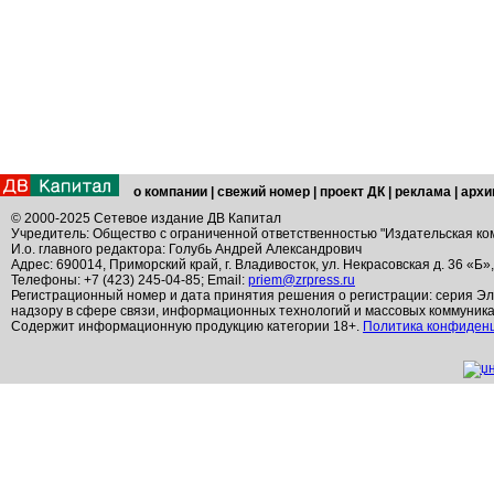
о компании
|
свежий номер
|
проект ДК
|
реклама
|
архи
© 2000-2025 Сетевое издание ДВ Капитал
Учредитель: Общество с ограниченной ответственностью "Издательская ко
И.о. главного редактора: Голубь Андрей Александрович
Адрес: 690014, Приморский край, г. Владивосток, ул. Некрасовская д. 36 «Б»
Телефоны: +7 (423) 245-04-85; Email:
priem@zrpress.ru
Регистрационный номер и дата принятия решения о регистрации: серия Эл
надзору в сфере связи, информационных технологий и массовых коммуник
Содержит информационную продукцию категории 18+.
Политика конфиден