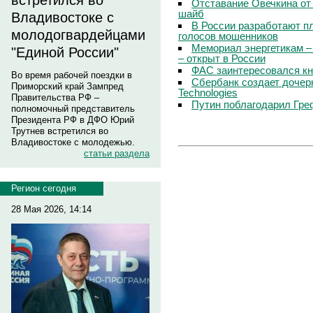
встретился во
Отставание Овечкина от 
шайб
Владивостоке с
В России разработают п
молодогвардейцами
голосов мошенников
Мемориал энергетикам –
"Единой России"
– открыт в России
ФАС заинтересовался кн
Во время рабочей поездки в
Сбербанк создает дочер
Приморский край Зампред
Technologies
Правительства РФ –
Путин поблагодарил Гре
полномочный представитель
Президента РФ в ДФО Юрий
Трутнев встретился во
Владивостоке с молодежью.
статьи раздела
Регион сегодня
28 Мая 2026, 14:14