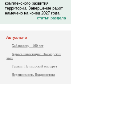
комплексного развития
территории. Завершение работ
намечено на конец 2027 года.
статьи раздела
Актуально
Хабаровску - 160 лет
Адреса инвестиций. Приморский
край
Туризм: Приморский маршрут
Недвижимость Владивостока