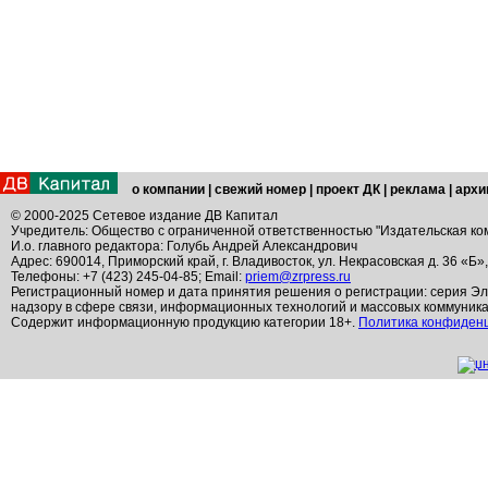
о компании
|
свежий номер
|
проект ДК
|
реклама
|
архи
© 2000-2025 Сетевое издание ДВ Капитал
Учредитель: Общество с ограниченной ответственностью "Издательская ко
И.о. главного редактора: Голубь Андрей Александрович
Адрес: 690014, Приморский край, г. Владивосток, ул. Некрасовская д. 36 «Б»
Телефоны: +7 (423) 245-04-85; Email:
priem@zrpress.ru
Регистрационный номер и дата принятия решения о регистрации: серия Эл
надзору в сфере связи, информационных технологий и массовых коммуник
Содержит информационную продукцию категории 18+.
Политика конфиден