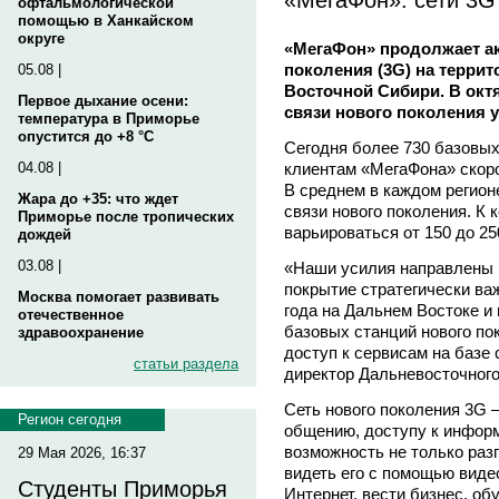
офтальмологической
помощью в Ханкайском
округе
«МегаФон» продолжает ак
поколения (3G) на террит
05.08 |
Восточной Сибири. В окт
Первое дыхание осени:
связи нового поколения у
температура в Приморье
опустится до +8 °C
Сегодня более 730 базовых
клиентам «МегаФона» скоро
04.08 |
В среднем в каждом регионе
Жара до +35: что ждет
связи нового поколения. К 
Приморье после тропических
варьироваться от 150 до 25
дождей
03.08 |
«Наши усилия направлены н
покрытие стратегически ва
Москва помогает развивать
года на Дальнем Востоке и
отечественное
базовых станций нового по
здравоохранение
доступ к сервисам на базе
статьи раздела
директор Дальневосточног
Сеть нового поколения 3G 
Регион сегодня
общению, доступу к инфор
возможность не только раз
29 Мая 2026, 16:37
видеть его с помощью виде
Студенты Приморья
Интернет, вести бизнес, об