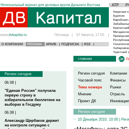
Региональный журнал для деловых кругов Дальнего Востока
АТР
Р
Амурская о
Бурятия
Еврейская 
Забайкаль
Камчатский
Магаданска
www.
dvkapital.ru
Пятница
|
07 Августа, 17:55
|
Приморски
Республика
О КОМПАНИИ
РЕКЛАМА
АРХИВ
|
ПОДПИСКА
|
RSS
|
Сахалинска
Хабаровски
Чукотский 
главная
Р
Регион сегодня
Компании
Регион сегодня
Часовой пояс
Финансы
06.08 |
Тема номера
Рынки
"Единая Россия" получила
Мнение
Отрасль
первую строку в
избирательном бюллетене на
Проект ДК
Инновации
выборах в Госдуму
Регион сегодня
06.08 |
10 Декабря 2010, 10:00 |
Реги
Александр Щербаков держит
на контроле ситуацию с
«МегаФон»: сети 3G