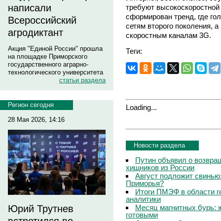
написали
требуют высокоскоростной
сформирован тренд, где го
Всероссийский
сетям второго поколения, а
агродиктант
скоростным каналам 3G.
Акция "Единой России" прошла
Теги:
на площадке Приморского
государственного аграрно-
технологического университета
статьи раздела
Регион сегодня
Loading...
28 Мая 2026, 14:16
Новости раздела
Путин объявил о возвращ
хищников из России
Август подложит свинью:
Приморья?
Итоги ПМЭФ в области г
аналитики
Месяц магнитных бурь: 
Юрий Трутнев
готовыми