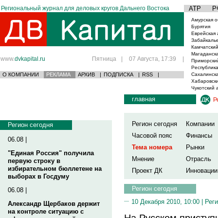
Региональный журнал для деловых кругов Дальнего Востока
АТР
Р
Амурская о
Бурятия
Еврейская 
Забайкаль
Камчатский
Магаданска
www.
dvkapital.ru
Пятница
|
07 Августа, 17:39
|
Приморски
Республика
О КОМПАНИИ
РЕКЛАМА
АРХИВ
|
ПОДПИСКА
|
RSS
|
Сахалинска
Хабаровски
Чукотский 
главная
Р
Регион сегодня
Компании
Регион сегодня
Часовой пояс
Финансы
06.08 |
Тема номера
Рынки
"Единая Россия" получила
Мнение
Отрасль
первую строку в
избирательном бюллетене на
Проект ДК
Инновации
выборах в Госдуму
Регион сегодня
06.08 |
10 Декабря 2010, 10:00 |
Реги
Александр Щербаков держит
на контроле ситуацию с
На Русском приступи