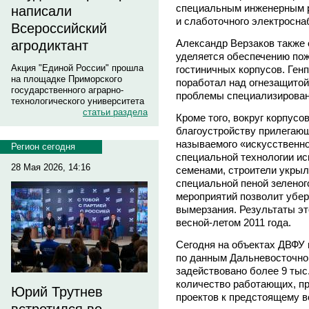
специальным инженерным р
написали
и слаботочного электросна
Всероссийский
Александр Верзаков также 
агродиктант
уделяется обеспечению по
Акция "Единой России" прошла
гостиничных корпусов. Ген
на площадке Приморского
поработал над огнезащитой
государственного аграрно-
проблемы специализирован
технологического университета
статьи раздела
Кроме того, вокруг корпус
благоустройству прилегающ
называемого «искусственног
Регион сегодня
специальной технологии ис
28 Мая 2026, 14:16
семенами, строители укрыл
специальной пеной зеленог
мероприятий позволит убер
вымерзания. Результаты эт
весной-летом 2011 года.
Сегодня на объектах ДВФУ 
по данным Дальневосточно
задействовано более 9 тыс
количество работающих, п
Юрий Трутнев
проектов к предстоящему 