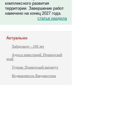
комплексного развития
территории. Завершение работ
намечено на конец 2027 года.
статьи раздела
Актуально
Хабаровску - 160 лет
Адреса инвестиций. Приморский
край
Туризм: Приморский маршрут
Недвижимость Владивостока