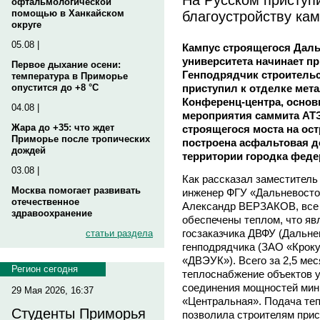
офтальмологической
благоустройству ка
помощью в Ханкайском
округе
05.08 |
Кампус строящегося Дал
университета начинает п
Первое дыхание осени:
Генподрядчик строитель
температура в Приморье
приступил к отделке мет
опустится до +8 °C
Конференц-центра, основ
04.08 |
мероприятия саммита АТЭ
Жара до +35: что ждет
строящегося моста на ост
Приморье после тропических
построена асфальтовая до
дождей
территории городка феде
03.08 |
Как рассказал заместитель
Москва помогает развивать
инженер ФГУ «Дальневосто
отечественное
Александр ВЕРЗАКОВ, все 
здравоохранение
обеспечены теплом, что яв
госзаказчика ДВФУ (Дальне
статьи раздела
генподрядчика (ЗАО «Кроку
«ДВЭУК»). Всего за 2,5 ме
Регион сегодня
теплоснабжение объектов ун
соединения мощностей мин
29 Мая 2026, 16:37
«Центральная». Подача теп
Студенты Приморья
позволила строителям прис