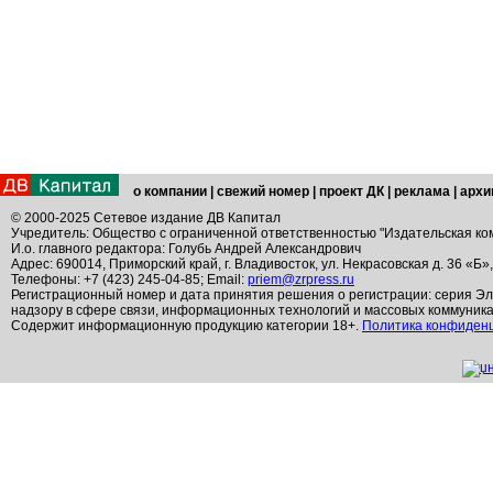
о компании
|
свежий номер
|
проект ДК
|
реклама
|
архи
© 2000-2025 Сетевое издание ДВ Капитал
Учредитель: Общество с ограниченной ответственностью "Издательская ко
И.о. главного редактора: Голубь Андрей Александрович
Адрес: 690014, Приморский край, г. Владивосток, ул. Некрасовская д. 36 «Б»
Телефоны: +7 (423) 245-04-85; Email:
priem@zrpress.ru
Регистрационный номер и дата принятия решения о регистрации: серия Эл
надзору в сфере связи, информационных технологий и массовых коммуник
Содержит информационную продукцию категории 18+.
Политика конфиден