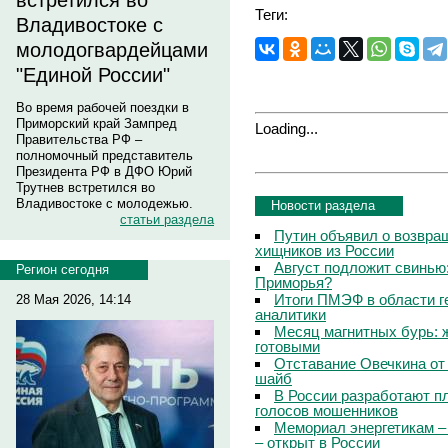
встретился во
Теги:
Владивостоке с
молодогвардейцами
"Единой России"
Во время рабочей поездки в
Приморский край Зампред
Loading...
Правительства РФ –
полномочный представитель
Президента РФ в ДФО Юрий
Трутнев встретился во
Владивостоке с молодежью.
Новости раздела
статьи раздела
Путин объявил о возвращ
хищников из России
Август подложит свинью:
Регион сегодня
Приморья?
Итоги ПМЭФ в области г
28 Мая 2026, 14:14
аналитики
Месяц магнитных бурь: 
готовыми
Отставание Овечкина от 
шайб
В России разработают п
голосов мошенников
Мемориал энергетикам –
– открыт в России