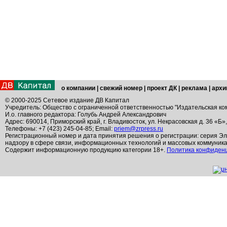
о компании
|
свежий номер
|
проект ДК
|
реклама
|
архи
© 2000-2025 Сетевое издание ДВ Капитал
Учредитель: Общество с ограниченной ответственностью "Издательская ко
И.о. главного редактора: Голубь Андрей Александрович
Адрес: 690014, Приморский край, г. Владивосток, ул. Некрасовская д. 36 «Б»
Телефоны: +7 (423) 245-04-85; Email:
priem@zrpress.ru
Регистрационный номер и дата принятия решения о регистрации: серия Эл
надзору в сфере связи, информационных технологий и массовых коммуник
Содержит информационную продукцию категории 18+.
Политика конфиден