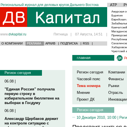
Региональный журнал для деловых кругов Дальнего Востока
АТР
Р
Амурская о
Бурятия
Еврейская 
Забайкаль
Камчатский
Магаданска
www.
dvkapital.ru
Пятница
|
07 Августа, 14:51
|
Приморски
Республика
О КОМПАНИИ
РЕКЛАМА
АРХИВ
|
ПОДПИСКА
|
RSS
|
Сахалинска
Хабаровски
Чукотский 
главная
Р
Регион сегодня
Компании
Регион сегодня
Часовой пояс
Финансы
06.08 |
Тема номера
Рынки
"Единая Россия" получила
Мнение
Отрасль
первую строку в
избирательном бюллетене на
Проект ДК
Инновации
выборах в Госдуму
Регион сегодня
06.08 |
10 Декабря 2010, 10:00 |
Реги
Александр Щербаков держит
на контроле ситуацию с
Предстоит учиться 