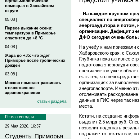
офтальмологической
помощью в Ханкайском
округе
– На каждом крупном пре
специалист по энергосбе
05.08 |
энергоаудитора и потом,
Первое дыхание осени:
организации. Дефицит эн
температура в Приморье
ДФО сегодня очень боль
опустится до +8 °C
На учебу к нам приезжали 
04.08 |
Хабаровского края, с Сахал
Жара до +35: что ждет
Глубинка пока активнее стр
Приморье после тропических
подготовка энергоаудиторо
дождей
специалистов уже в област
03.08 |
есть тех, кто непосредстве
организациях за выполнени
Москва помогает развивать
отечественное
энергопаспорте. Именно эт
здравоохранение
отслеживать расходование 
данные в ГИС через так н
статьи раздела
места.
Кстати, на создание инфор
Регион сегодня
выделит 2,5 млрд руб. Спе
29 Мая 2026, 16:37
позволит подогнать резуль
под какие-то показатели, п
Студенты Приморья