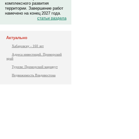
комплексного развития
территории. Завершение работ
намечено на конец 2027 года.
статьи раздела
Актуально
Хабаровску - 160 лет
Адреса инвестиций. Приморский
край
Туризм: Приморский маршрут
Недвижимость Владивостока