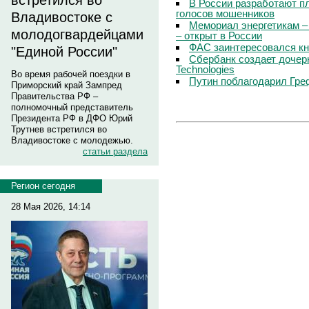
встретился во
В России разработают п
голосов мошенников
Владивостоке с
Мемориал энергетикам –
молодогвардейцами
– открыт в России
ФАС заинтересовался кн
"Единой России"
Сбербанк создает дочер
Technologies
Во время рабочей поездки в
Путин поблагодарил Гре
Приморский край Зампред
Правительства РФ –
полномочный представитель
Президента РФ в ДФО Юрий
Трутнев встретился во
Владивостоке с молодежью.
статьи раздела
Регион сегодня
28 Мая 2026, 14:14