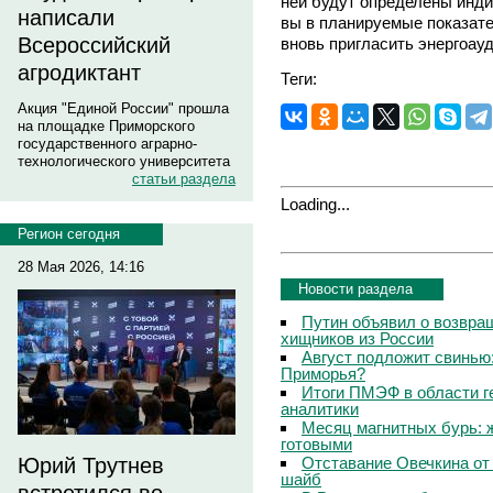
ней будут определены инд
написали
вы в планируемые показате
Всероссийский
вновь пригласить энергоауд
агродиктант
Теги:
Акция "Единой России" прошла
на площадке Приморского
государственного аграрно-
технологического университета
статьи раздела
Loading...
Регион сегодня
28 Мая 2026, 14:16
Новости раздела
Путин объявил о возвращ
хищников из России
Август подложит свинью:
Приморья?
Итоги ПМЭФ в области г
аналитики
Месяц магнитных бурь: 
готовыми
Отставание Овечкина от 
Юрий Трутнев
шайб