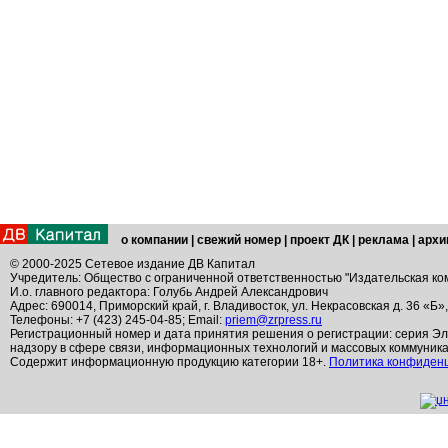
о компании
|
свежий номер
|
проект ДК
|
реклама
|
архи
© 2000-2025 Сетевое издание ДВ Капитал
Учредитель: Общество с ограниченной ответственностью "Издательская ко
И.о. главного редактора: Голубь Андрей Александрович
Адрес: 690014, Приморский край, г. Владивосток, ул. Некрасовская д. 36 «Б»
Телефоны: +7 (423) 245-04-85; Email:
priem@zrpress.ru
Регистрационный номер и дата принятия решения о регистрации: серия Эл
надзору в сфере связи, информационных технологий и массовых коммуник
Содержит информационную продукцию категории 18+.
Политика конфиден