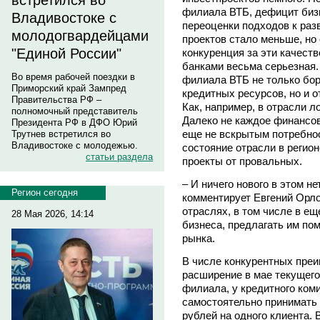
встретился во
филиала ВТБ, дефицит биз
Владивостоке с
переоценки подходов к раз
молодогвардейцами
проектов стало меньше, но
"Единой России"
конкуренция за эти качест
банками весьма серьезная.
Во время рабочей поездки в
филиала ВТБ не только бор
Приморский край Зампред
кредитных ресурсов, но и 
Правительства РФ –
Как, например, в отрасли л
полномочный представитель
Далеко не каждое финансов
Президента РФ в ДФО Юрий
еще не вскрытым потребнос
Трутнев встретился во
Владивостоке с молодежью.
состояние отрасли в регион
статьи раздела
проекты от провальных.
– И ничего нового в этом не
Регион сегодня
комментирует Евгений Орло
отраслях, в том числе в е
28 Мая 2026, 14:14
бизнеса, предлагать им по
рынка.
В числе конкурентных преи
расширение в мае текущего
филиала, у кредитного коми
самостоятельно принимать 
рублей на одного клиента.