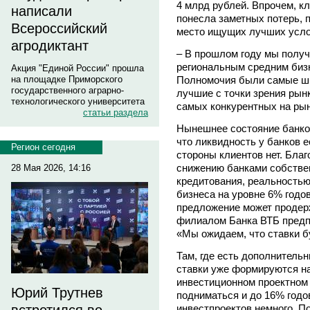
4 млрд рублей. Впрочем, к
написали
понесла заметных потерь, п
Всероссийский
место ищущих лучших услов
агродиктант
– В прошлом году мы полу
региональным средним бизн
Акция "Единой России" прошла
Полномочия были самые ши
на площадке Приморского
государственного аграрно-
лучшие с точки зрения рын
технологического университета
самых конкурентных на рын
статьи раздела
Нынешнее состояние банко
что ликвидность у банков ес
Регион сегодня
стороны клиентов нет. Бла
снижению банками собстве
28 Мая 2026, 14:16
кредитования, реальностью
бизнеса на уровне 6% годов
предложение может продер
филиалом Банка ВТБ предпо
«Мы ожидаем, что ставки б
Там, где есть дополнительн
ставки уже формируются на
инвестиционном проектном
Юрий Трутнев
подниматься и до 16% годо
инвестпроектов немного. П