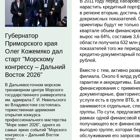
В 2011 году перед хабаров
нарастить кредитный портф
в регионе вторым, достичь
докризисных показателей. 
ориентиры будут не только 
квартале объем финансиро
Губернатор
вырос на 64%, составив 3,
области получила 632 млн р
Приморского края
показателей того же период
Олег Кожемяко дал
кредитно-документарный п
старт "Морскому
рублей.
конгрессу – Дальний
Вместе с тем, активно раз
Восток 2026"
филиала. Около 6 млрд руб
гарантии и аккредитивы. Б
В Дальневосточном морском
финансирования с применен
тренажерном центре Морского
документарные, факторинго
государственного университета
услуги есть в группе ВТБ, 
им. адмирала Г. И. Невельского
во Владивостоке состоялась
занимаются отдельные, сп
торжественная церемония
группы. По сути, предлага
открытия конкурса
рамках одной финансовой к
профессионального мастерства
получающего все финансовы
"Море зовет 2026", одного из
выгодно группе, которая б
самых ярких событий "Морского
конгресса – Дальний Восток
обслуживания его запросов
2026".