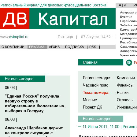
Региональный журнал для деловых кругов Дальнего Востока
АТР
Р
Амурская о
Бурятия
Еврейская 
Забайкаль
Камчатский
Магаданска
www.
dvkapital.ru
Пятница
|
07 Августа, 14:52
|
Приморски
Республика
О КОМПАНИИ
РЕКЛАМА
АРХИВ
|
ПОДПИСКА
|
RSS
|
Сахалинска
Хабаровски
Чукотский 
главная
Р
Регион сегодня
Компании
Регион сегодня
Часовой пояс
Финансы
06.08 |
Тема номера
Рынки
"Единая Россия" получила
Мнение
Отрасль
первую строку в
избирательном бюллетене на
Проект ДК
Инновации
выборах в Госдуму
Регион сегодня
06.08 |
11 Июня 2011, 11:00 |
Регион 
Александр Щербаков держит
на контроле ситуацию с
Азиатская передова