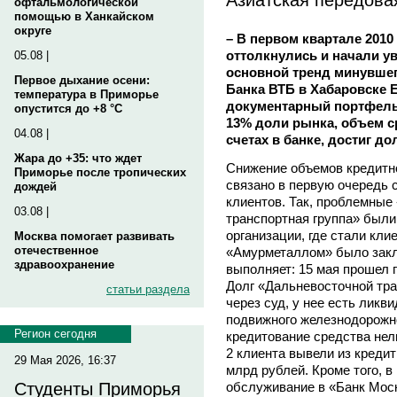
офтальмологической
помощью в Ханкайском
округе
– В первом квартале 2010
оттолкнулись и начали ув
05.08 |
основной тренд минувше
Первое дыхание осени:
Банка ВТБ в Хабаровске 
температура в Приморье
документарный портфель 
опустится до +8 °C
13% доли рынка, объем с
04.08 |
счетах в банке, достиг до
Жара до +35: что ждет
Снижение объемов кредитно
Приморье после тропических
связано в первую очередь 
дождей
клиентов. Так, проблемные
03.08 |
транспортная группа» были
организации, где стали кли
Москва помогает развивать
отечественное
«Амурметаллом» было закл
здравоохранение
выполняет: 15 мая прошел 
Долг «Дальневосточной тра
статьи раздела
через суд, у нее есть ликв
подвижного железнодорожно
Регион сегодня
кредитование средства нел
2 клиента вывели из креди
29 Мая 2026, 16:37
млрд рублей. Кроме того, в
обслуживание в «Банк Мос
Студенты Приморья