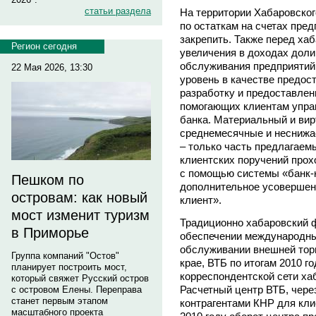
статьи раздела
На территории Хабаровског
по остаткам на счетах пред
закрепить. Также перед ха
Регион сегодня
увеличения в доходах доли
обслуживания предприятий.
22 Мая 2026, 13:30
уровень в качестве предос
разработку и предоставлен
помогающих клиентам упра
банка. Материальный и вир
среднемесячные и неснижае
– только часть предлагаем
клиентских поручений прох
с помощью системы «банк-к
Пешком по
дополнительное усовершенс
островам: как новый
клиент».
мост изменит туризм
Традиционно хабаровский ф
в Приморье
обеспечении международны
обслуживании внешней тор
Группа компаний "Остов"
крае, ВТБ по итогам 2010 г
планирует построить мост,
корреспондентской сети ха
который свяжет Русский остров
Расчетный центр ВТБ, чере
с островом Елены. Переправа
станет первым этапом
контрагентами КНР для клие
масштабного проекта