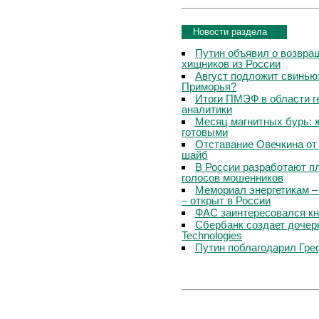
Новости раздела
Путин объявил о возвращ
хищников из России
Август подложит свинью:
Приморья?
Итоги ПМЭФ в области г
аналитики
Месяц магнитных бурь: 
готовыми
Отставание Овечкина от 
шайб
В России разработают п
голосов мошенников
Мемориал энергетикам –
– открыт в России
ФАС заинтересовался кн
Сбербанк создает дочер
Technologies
Путин поблагодарил Гре