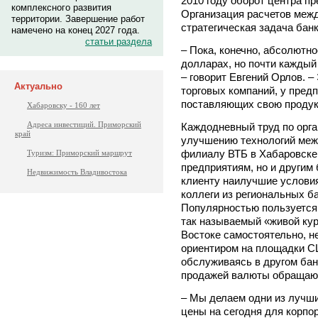
2010 году оборот центра пр
комплексного развития
Организация расчетов меж
территории. Завершение работ
стратегическая задача банк
намечено на конец 2027 года.
статьи раздела
– Пока, конечно, абсолютн
долларах, но почти каждый
– говорит Евгений Орлов. –
Актуально
торговых компаний, у предп
поставляющих свою продук
Хабаровску - 160 лет
Адреса инвестиций. Приморский
Каждодневный труд по орга
край
улучшению технологий меж
филиалу ВТБ в Хабаровске 
Туризм: Приморский маршрут
предприятиям, но и другим
Недвижимость Владивостока
клиенту наилучшие условия
коллеги из региональных б
Популярностью пользуется 
так называемый «живой кур
Востоке самостоятельно, н
ориентиром на площадки СШ
обслуживаясь в другом бан
продажей валюты обращают
– Мы делаем одни из лучши
цены на сегодня для корпор