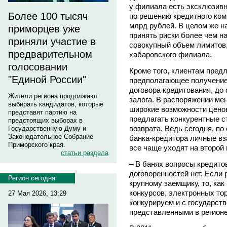
у филиала есть эксклюзив
Более 100 тысяч
по решению кредитного ком
млрд рублей. В целом же н
приморцев уже
принять риски более чем на
приняли участие в
совокупный объем лимитов,
предварительном
хабаровского филиала.
голосовании
Кроме того, клиентам пред
"Единой России"
предполагающее получение
договора кредитования, д
Жители региона продолжают
залога. В распоряжении ме
выбирать кандидатов, которые
широкие возможности цено
представят партию на
предлагать конкурентные с
предстоящих выборах в
возврата. Ведь сегодня, по
Государственную Думу и
Законодательное Собрание
банка-кредитора личные в
Приморского края.
все чаще уходят на второй 
статьи раздела
– В банях вопросы кредито
договоренностей нет. Если 
Регион сегодня
крупному заемщику, то, как
конкурсов, электронных то
27 Мая 2026, 13:29
конкурируем и с государст
представленными в регионе