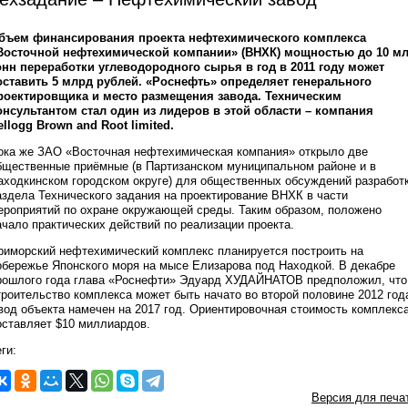
бъем финансирования проекта нефтехимического комплекса
Восточной нефтехимической компании» (ВНХК) мощностью до 10 м
онн переработки углеводородного сырья в год в 2011 году может
оставить 5 млрд рублей. «Роснефть» определяет генерального
роектировщика и место размещения завода. Техническим
онсультантом стал один из лидеров в этой области – компания
ellogg Brown and Root limited.
ока же ЗАО «Восточная нефтехимическая компания» открыло две
бщественные приёмные (в Партизанском муниципальном районе и в
аходкинском городском округе) для общественных обсуждений разработ
аздела Технического задания на проектирование ВНХК в части
ероприятий по охране окружающей среды. Таким образом, положено
ачало практических действий по реализации проекта.
риморский нефтехимический комплекс планируется построить на
обережье Японского моря на мысе Елизарова под Находкой. В декабре
рошлого года глава «Роснефти» Эдуард ХУДАЙНАТОВ предположил, что
троительство комплекса может быть начато во второй половине 2012 год
вод объекта намечен на 2017 год. Ориентировочная стоимость комплекс
оставляет $10 миллиардов.
ги:
Версия для печа