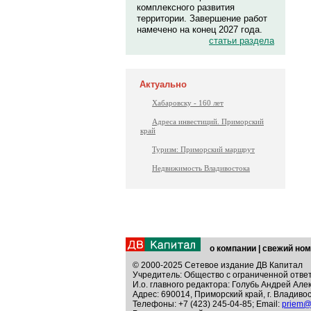
комплексного развития
территории. Завершение работ
намечено на конец 2027 года.
статьи раздела
Актуально
Хабаровску - 160 лет
Адреса инвестиций. Приморский
край
Туризм: Приморский маршрут
Недвижимость Владивостока
о компании
|
свежий ном
© 2000-2025 Сетевое издание ДВ Капитал
Учредитель: Общество с ограниченной отве
И.о. главного редактора: Голубь Андрей Але
Адрес: 690014, Приморский край, г. Владивос
Телефоны: +7 (423) 245-04-85; Email:
priem@