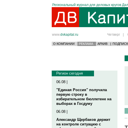
Региональный журнал для деловых кругов Дал
www.
dvkapital.ru
Четверг
|
О КОМПАНИИ
РЕКЛАМА
АРХИВ
|
ПОДПИСК
Регион сегодня
06.08 |
"Единая Россия" получила
первую строку в
избирательном бюллетене на
выборах в Госдуму
06.08 |
Александр Щербаков держит
на контроле ситуацию с
Т