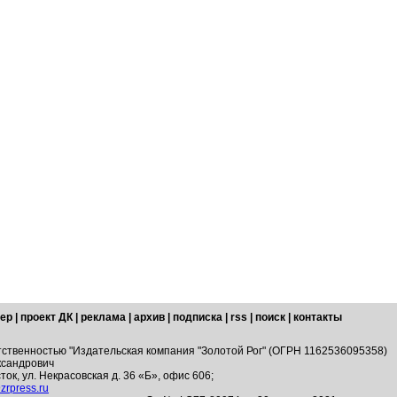
ер
|
проект ДК
|
реклама
|
архив
|
подписка
|
rss
|
поиск
|
контакты
тственностью "Издательская компания "Золотой Рог" (ОГРН 1162536095358)
ксандрович
ток, ул. Некрасовская д. 36 «Б», офис 606;
zrpress.ru