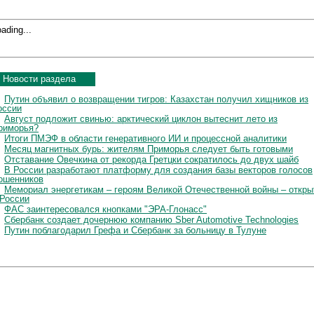
ading...
Новости раздела
Путин объявил о возвращении тигров: Казахстан получил хищников из
оссии
Август подложит свинью: арктический циклон вытеснит лето из
риморья?
Итоги ПМЭФ в области генеративного ИИ и процессной аналитики
Месяц магнитных бурь: жителям Приморья следует быть готовыми
Отставание Овечкина от рекорда Гретцки сократилось до двух шайб
В России разработают платформу для создания базы векторов голосов
ошенников
Мемориал энергетикам – героям Великой Отечественной войны – откры
 России
ФАС заинтересовался кнопками "ЭРА-Глонасс"
Сбербанк создает дочернюю компанию Sber Automotive Technologies
Путин поблагодарил Грефа и Сбербанк за больницу в Тулуне