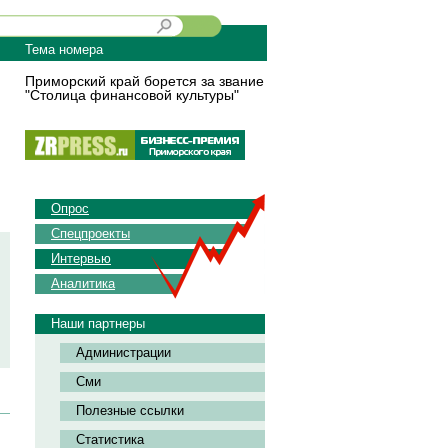
Тема номера
Приморский край борется за звание
"Столица финансовой культуры"
Опрос
Спецпроекты
Интервью
Аналитика
Наши партнеры
Администрации
Сми
Полезные ссылки
Статистика