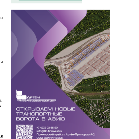
лн
ки
а.
а
ти