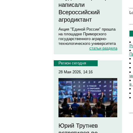
написали
Всероссийский
Lo
агродиктант
Акция "Единой России" прошла
на площадке Приморского
государственного аграрно-
технологического университета
Р
статьи раздела
П
Регион сегодня
28 Мая 2026, 14:16
м
в
Юрий Трутнев