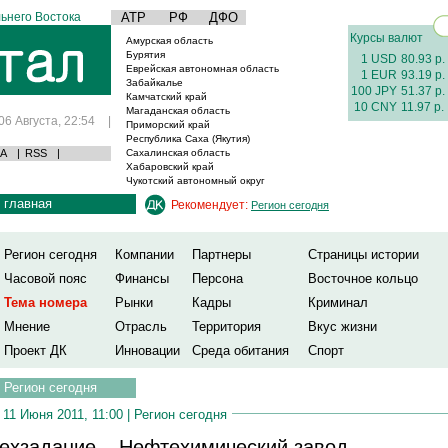
ьнего Востока
АТР
РФ
ДФО
Курсы валют
Амурская область
Бурятия
1 USD
80.93 р.
Еврейская автономная область
1 EUR
93.19 р.
Забайкалье
100 JPY
51.37 р.
Камчатский край
10 CNY
11.97 р.
Магаданская область
06 Августа, 22:54
|
Приморский край
Республика Саха (Якутия)
А
|
RSS
|
Сахалинская область
Хабаровский край
Чукотский автономный округ
главная
Рекомендует:
Регион сегодня
Регион сегодня
Компании
Партнеры
Страницы истории
Часовой пояс
Финансы
Персона
Восточное кольцо
Тема номера
Рынки
Кадры
Криминал
Мнение
Отрасль
Территория
Вкус жизни
Проект ДК
Инновации
Среда обитания
Спорт
Регион сегодня
11 Июня 2011, 11:00 |
Регион сегодня
ехзадание – Нефтехимический завод