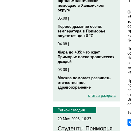
офтальмологической
помощью в Ханкайском
округе
О
«
05.08 |
т
с
Первое дыхание осени:
п
температура в Приморье
к
опустится до +8 °C
K
04.08 |
П
Жара до +35: что ждет
о
Приморье после тропических
Н
дождей
р
м
03.08 |
н
Москва помогает развивать
П
отечественное
п
здравоохранение
п
с
статьи раздела
В
с
Регион сегодня
Те
29 Мая 2026, 16:37
Студенты Приморья