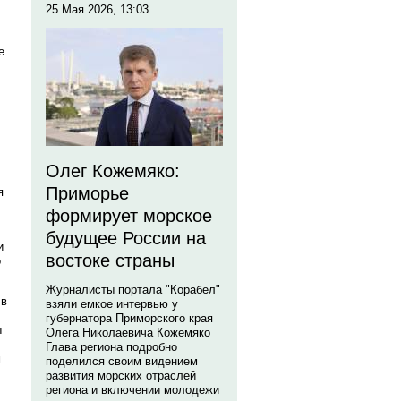
25 Мая 2026, 13:03
е
Олег Кожемяко:
Приморье
я
формирует морское
будущее России на
и
востоке страны
о
Журналисты портала "Корабел"
 в
взяли емкое интервью у
губернатора Приморского края
ы
Олега Николаевича Кожемяко
Глава региона подробно
м
поделился своим видением
развития морских отраслей
региона и включении молодежи