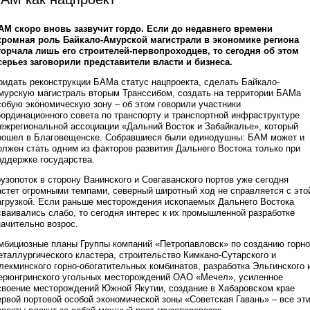
АМ скоро вновь зазвучит гордо. Если до недавнего времени
кромная роль Байкало-Амурской магистрали в экономике региона
горчала лишь его строителей-первопроходцев, то сегодня об этом
серьез заговорили представители власти и бизнеса.
ридать реконструкции БАМа статус нацпроекта, сделать Байкало-
мурскую магистраль вторым Транссибом, создать на территории БАМа
собую экономическую зону – об этом говорили участники
оординационного совета по транспорту и транспортной инфраструктуре
ежрегиональной ассоциации «Дальний Восток и Забайкалье», который
рошел в Благовещенске. Собравшиеся были единодушны: БАМ может и
олжен стать одним из факторов развития Дальнего Востока только при
оддержке государства.
рузопоток в сторону Ванинского и Совгаванского портов уже сегодня
астет огромными темпами, северный широтный ход не справляется с это
агрузкой. Если раньше месторождения ископаемых Дальнего Востока
сваивались слабо, то сегодня интерес к их промышленной разработке
начительно возрос.
мбициозные планы Группы компаний «Петропавловск» по созданию горно
еталлургического кластера, строительство Кимкано-Сутарского и
лекминского горно-обогатительных комбинатов, разработка Эльгинского 
ерюнгринского угольных месторождений ОАО «Мечел», усиленное
своение месторождений Южной Якутии, создание в Хабаровском крае
ервой портовой особой экономической зоны «Советская Гавань» – все эт