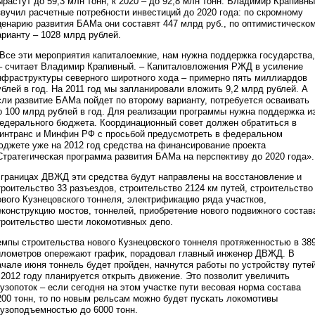
ырастут до 59,3 млн тонн, к 2020 – до 92,8 млн тонн. Владимир Крапивн
звучил расчетные потребности инвестиций до 2020 года: по скромному
ценарию развития БАМа они составят 447 млрд руб., по оптимистическо
арианту – 1028 млрд рублей.
 Все эти мероприятия капиталоемкие, нам нужна поддержка государства,
– считает Владимир Крапивный. – Капиталовложения РЖД в усиление
нфраструктуры северного широтного хода – примерно пять миллиардов
ублей в год. На 2011 год мы запланировали вложить 9,2 млрд рублей. А
сли развитие БАМа пойдет по второму варианту, потребуется осваивать
о 100 млрд рублей в год. Для реализации программы нужна поддержка и
едерального бюджета. Координационный совет должен обратиться в
интранс и Минфин РФ с просьбой предусмотреть в федеральном
юджете уже на 2012 год средства на финансирование проекта
Стратегическая программа развития БАМа на перспективу до 2020 года».
 границах ДВЖД эти средства будут направлены на восстановление и
троительство 33 разъездов, строительство 2124 км путей, строительство
ового Кузнецовского тоннеля, электрификацию ряда участков,
еконструкцию мостов, тоннелей, приобретение нового подвижного состав
троительство шести локомотивных депо.
емпы строительства нового Кузнецовского тоннеля протяженностью в 38
илометров опережают график, порадовал главный инженер ДВЖД. В
ачале июня тоннель будет пройден, начнутся работы по устройству путей
 2012 году планируется открыть движение. Это позволит увеличить
рузопоток – если сегодня на этом участке пути весовая норма состава
200 тонн, то по новым рельсам можно будет пускать локомотивы
рузоподъемностью до 6000 тонн.