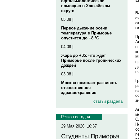
офтальмологической
помощью в Ханкайском
округе
Б
с
05.08 |
о
в
Первое дыхание осени:
температура в Приморье
П
опустится до +8 °C
А
о
04.08 |
к
Жара до +35: что ждет
М
Приморье после тропических
п
дождей
д
п
03.08 |
Г
Москва помогает развивать
р
отечественное
н
здравоохранение
о
з
статьи раздела
А
м
Регион сегодня
О
Н
29 Мая 2026, 16:37
о
п
Студенты Приморья