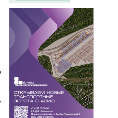
й
-
и
и