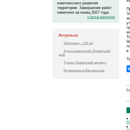
и
комплексного развития
территории. Завершение работ
П
намечено на конец 2027 года.
З
статьи раздела
а
у
п
м
Актуально
Т
Ш
Хабаровску - 160 лет
п
в
Адреса инвестиций. Приморский
край
Те
Туризм: Приморский маршрут
Недвижимость Владивостока
Lo
Р