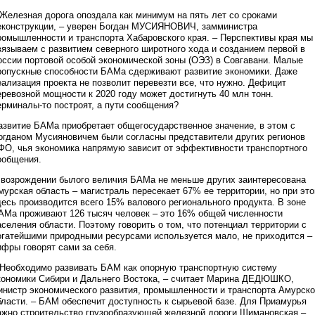
 Железная дорога опоздала как минимум на пять лет со сроками
еконструкции, – уверен Богдан МУСИЯНОВИЧ, замминистра
ромышленности и транспорта Хабаровского края. – Перспективы края мы
вязываем с развитием северного широтного хода и созданием первой в
оссии портовой особой экономической зоны (ОЭЗ) в Совгавани. Малые
ропускные способности БАМа сдерживают развитие экономики. Даже
еализация проекта не позволит перевезти все, что нужно. Дефицит
еревозной мощности к 2020 году может достигнуть 40 млн тонн.
ерминалы-то построят, а пути сообщения?
азвитие БАМа приобретает общегосударственное значение, в этом с
огданом Мусияновичем были согласны представители других регионов
ФО, чья экономика напрямую зависит от эффективности транспортного
ообщения.
 возрождении былого величия БАМа не меньше других заинтересована
мурская область – магистраль пересекает 67% ее территории, но при эт
десь производится всего 15% валового регионального продукта. В зоне
АМа проживают 126 тысяч человек – это 16% общей численности
аселения области. Поэтому говорить о том, что потенциал территории с
огатейшими природными ресурсами используется мало, не приходится –
ифры говорят сами за себя.
 Необходимо развивать БАМ как опорную транспортную систему
кономики Сибири и Дальнего Востока, – считает Марина ДЕДЮШКО,
инистр экономического развития, промышленности и транспорта Амурск
бласти. – БАМ обеспечит доступность к сырьевой базе. Для Приамурья
ажно строительство грузообразующей железной дороги Шимановская –