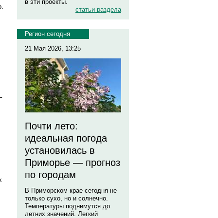
в эти проекты.
о.
статьи раздела
Регион сегодня
21 Мая 2026, 13:25
–
Почти лето:
идеальная погода
установилась в
Приморье — прогноз
по городам
х
В Приморском крае сегодня не
только сухо, но и солнечно.
Температуры поднимутся до
летних значений. Легкий