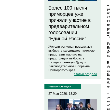
–
Более 100 тысяч
р
п
приморцев уже
с
приняли участие в
Р
п
предварительном
р
голосовании
п
Т
"Единой России"
Р
Жители региона продолжают
Б
выбирать кандидатов, которые
Д
представят партию на
с
предстоящих выборах в
Государственную Думу и
В
Законодательное Собрание
А
Приморского края.
з
статьи раздела
Б
н
б
ц
Регион сегодня
–
27 Мая 2026, 13:29
э
м
о
в