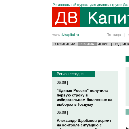
Региональный журнал для деловых кругов Дал
www.
dvkapital.ru
Пятница
|
О КОМПАНИИ
РЕКЛАМА
АРХИВ
|
ПОДПИСК
Регион сегодня
06.08 |
"Единая Россия" получила
первую строку в
избирательном бюллетене на
выборах в Госдуму
06.08 |
Александр Щербаков держит
на контроле ситуацию с
Б