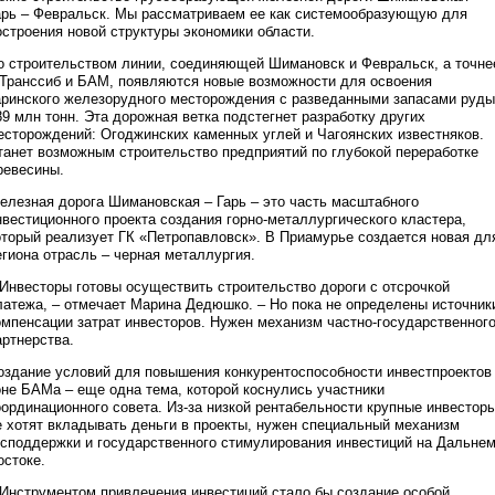
арь – Февральск. Мы рассматриваем ее как системообразующую для
остроения новой структуры экономики области.
о строительством линии, соединяющей Шимановск и Февральск, а точне
 Транссиб и БАМ, появляются новые возможности для освоения
аринского железорудного месторождения с разведанными запасами руды
89 млн тонн. Эта дорожная ветка подстегнет разработку других
есторождений: Огоджинских каменных углей и Чагоянских известняков.
танет возможным строительство предприятий по глубокой переработке
ревесины.
елезная дорога Шимановская – Гарь – это часть масштабного
нвестиционного проекта создания горно-металлургического кластера,
оторый реализует ГК «Петропавловск». В Приамурье создается новая дл
егиона отрасль – черная металлургия.
 Инвесторы готовы осуществить строительство дороги с отсрочкой
латежа, – отмечает Марина Дедюшко. – Но пока не определены источник
омпенсации затрат инвесторов. Нужен механизм частно-государственног
артнерства.
оздание условий для повышения конкурентоспособности инвестпроектов
оне БАМа – еще одна тема, которой коснулись участники
оординационного совета. Из-за низкой рентабельности крупные инвестор
е хотят вкладывать деньги в проекты, нужен специальный механизм
осподдержки и государственного стимулирования инвестиций на Дальне
остоке.
 Инструментом привлечения инвестиций стало бы создание особой