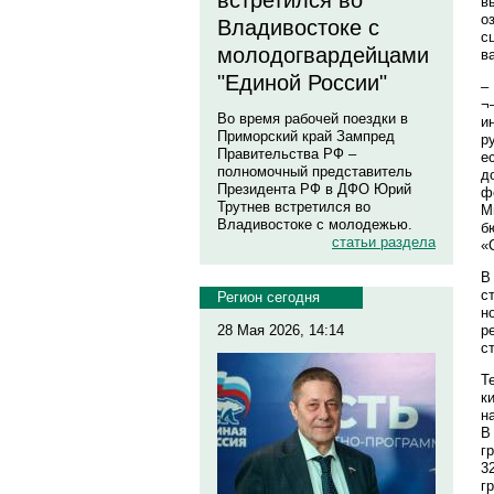
встретился во
в
о
Владивостоке с
с
молодогвардейцами
в
"Единой России"
–
¬
Во время рабочей поездки в
и
Приморский край Зампред
р
Правительства РФ –
е
полномочный представитель
д
Президента РФ в ДФО Юрий
ф
Трутнев встретился во
М
Владивостоке с молодежью.
б
статьи раздела
«
В
с
Регион сегодня
н
р
28 Мая 2026, 14:14
с
Т
к
н
В
г
3
г