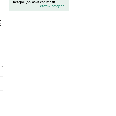
ветерок добавит свежести.
статьи раздела
е
0
в
ти