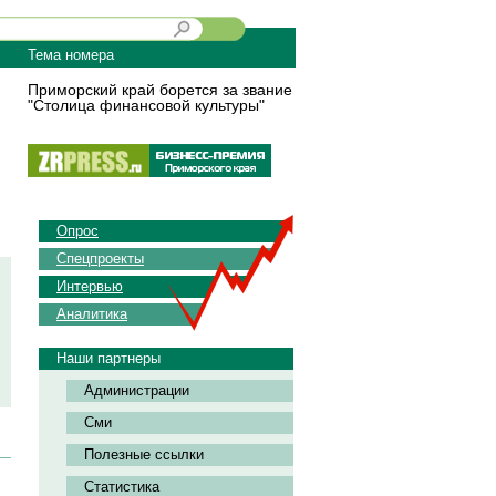
Тема номера
Приморский край борется за звание
"Столица финансовой культуры"
Опрос
Спецпроекты
Интервью
Аналитика
Наши партнеры
Администрации
Сми
Полезные ссылки
Статистика