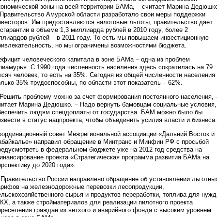
кономической зоны на всей территории БАМа, – считает Марина Дедюшк
 Правительство Амурской области разработало свои меры поддержки
нвесторов. Им предоставляются налоговые льготы, правительство дает
осгарантии в объеме 1,3 миллиарда рублей в 2010 году, более 2
ллиардов рублей – в 2011 году. То есть мы повышаем инвестиционную
ривлекательность, но мы ограничены возможностями бюджета.
ефицит человеческого капитала в зоне БАМа – одна из проблем
риамурья. С 1990 года численность населения здесь сократилась на 79
ысяч человек, то есть на 35%. Сегодня из общей численности населения
олько 35% трудоспособны, по области этот показатель – 62%.
 Решить проблему можно за счет формирования постоянного населения, 
читает Марина Дедюшко. – Надо вернуть бамовцам социальные условия,
беспечить людям спецдоплаты от государства. БАМ можно было бы
озвести в статус нацпроекта, чтобы объединить усилия власти и бизнеса.
оординационный совет Межрегиональной ассоциации «Дальний Восток и
абайкалье» направил обращение в Минтранс и Минфин РФ с просьбой
редусмотреть в федеральном бюджете уже на 2012 год средства на
инансирование проекта «Стратегическая программа развития БАМа на
ерспективу до 2020 года».
 Правительство России направлено обращение об установлении льготны
арифов на железнодорожные перевозки лесопродукции,
ельскохозяйственного сырья и продуктов переработки, топлива для нужд
КХ, а также стройматериалов для реализации пилотного проекта
ереселения граждан из ветхого и аварийного фонда с высоким уровнем