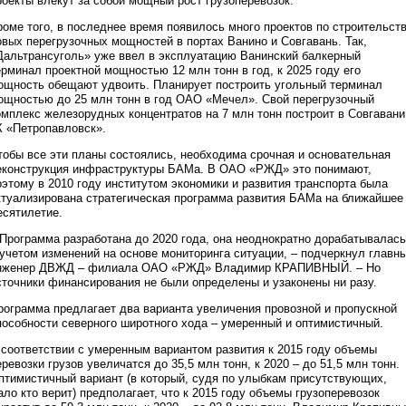
роекты влекут за собой мощный рост грузоперевозок.
роме того, в последнее время появилось много проектов по строительст
овых перегрузочных мощностей в портах Ванино и Совгавань. Так,
Дальтрансуголь» уже ввел в эксплуатацию Ванинский балкерный
ерминал проектной мощностью 12 млн тонн в год, к 2025 году его
ощность обещают удвоить. Планирует построить угольный терминал
ощностью до 25 млн тонн в год ОАО «Мечел». Свой перегрузочный
омплекс железорудных концентратов на 7 млн тонн построит в Совгавани
К «Петропавловск».
тобы все эти планы состоялись, необходима срочная и основательная
еконструкция инфраструктуры БАМа. В ОАО «РЖД» это понимают,
оэтому в 2010 году институтом экономики и развития транспорта была
ктуализирована стратегическая программа развития БАМа на ближайшее
есятилетие.
 Программа разработана до 2020 года, она неоднократно дорабатывалась
 учетом изменений на основе мониторинга ситуации, – подчеркнул главн
нженер ДВЖД – филиала ОАО «РЖД» Владимир КРАПИВНЫЙ. – Но
сточники финансирования не были определены и узаконены ни разу.
рограмма предлагает два варианта увеличения провозной и пропускной
пособности северного широтного хода – умеренный и оптимистичный.
 соответствии с умеренным вариантом развития к 2015 году объемы
еревозки грузов увеличатся до 35,5 млн тонн, к 2020 – до 51,5 млн тонн.
птимистичный вариант (в который, судя по улыбкам присутствующих,
ало кто верит) предполагает, что к 2015 году объемы грузоперевозок