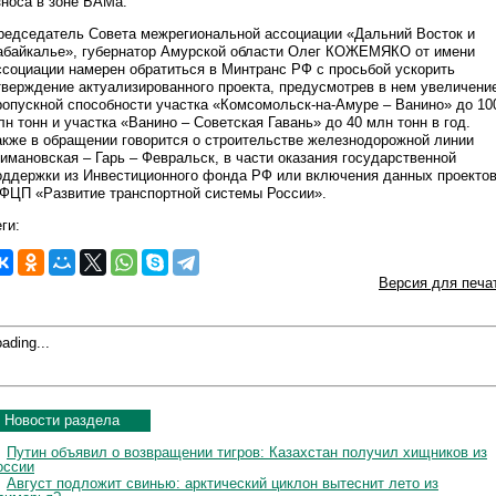
зноса в зоне БАМа.
редседатель Совета межрегиональной ассоциации «Дальний Восток и
абайкалье», губернатор Амурской области Олег КОЖЕМЯКО от имени
ссоциации намерен обратиться в Минтранс РФ с просьбой ускорить
тверждение актуализированного проекта, предусмотрев в нем увеличени
ропускной способности участка «Комсомольск-на-Амуре – Ванино» до 10
лн тонн и участка «Ванино – Советская Гавань» до 40 млн тонн в год.
акже в обращении говорится о строительстве железнодорожной линии
имановская – Гарь – Февральск, в части оказания государственной
оддержки из Инвестиционного фонда РФ или включения данных проекто
 ФЦП «Развитие транспортной системы России».
ги:
Версия для печа
ading...
Новости раздела
Путин объявил о возвращении тигров: Казахстан получил хищников из
оссии
Август подложит свинью: арктический циклон вытеснит лето из