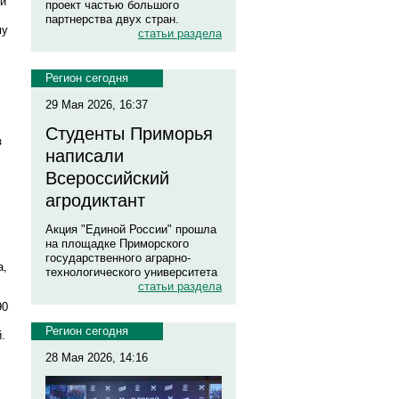
ый
проект частью большого
партнерства двух стран.
му
статьи раздела
Регион сегодня
29 Мая 2026, 16:37
Студенты Приморья
з
написали
Всероссийский
агродиктант
Акция "Единой России" прошла
на площадке Приморского
государственного аграрно-
а,
технологического университета
статьи раздела
90
Регион сегодня
.
28 Мая 2026, 14:16