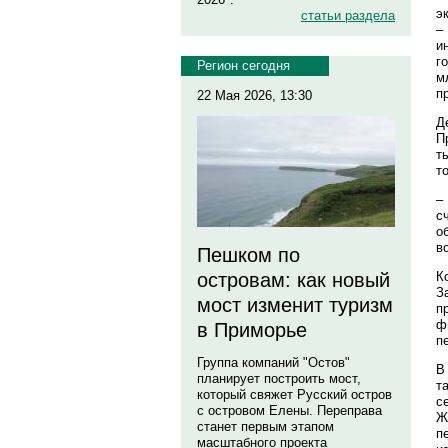
э
статьи раздела
–
и
г
Регион сегодня
м
п
22 Мая 2026, 13:30
Д
П
т
т
–
с
о
в
Пешком по
К
островам: как новый
З
мост изменит туризм
п
ф
в Приморье
п
Группа компаний "Остов"
В
планирует построить мост,
т
который свяжет Русский остров
с
с островом Елены. Переправа
Ж
станет первым этапом
п
масштабного проекта