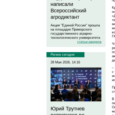
п
написали
К
Всероссийский
н
«
агродиктант
т
м
Акция "Единой России" прошла
м
на площадке Приморского
к
государственного аграрно-
Г
технологического университета
статьи раздела
Ч
р
п
Регион сегодня
а
д
28 Мая 2026, 14:16
–
с
и
и
П
с
В
п
О
Юрий Трутнев
м