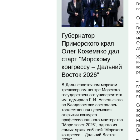
Г
п
С
–
Г
3
Губернатор
м
Приморского края
С
д
Олег Кожемяко дал
Ж
старт "Морскому
и
конгрессу – Дальний
к
р
Восток 2026"
–
В Дальневосточном морском
п
тренажерном центре Морского
к
государственного университета
п
им. адмирала Г. И. Невельского
во Владивостоке состоялась
С
торжественная церемония
з
открытия конкурса
к
профессионального мастерства
н
"Море зовет 2026", одного из
г
самых ярких событий "Морского
В
конгресса – Дальний Восток
–
2026".