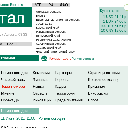
ьнего Востока
АТР
РФ
ДФО
Курсы валют
Амурская область
Бурятия
1 USD
81.41 р.
Еврейская автономная область
1 EUR
94.06 р.
Забайкалье
100 JPY
51.61 р.
Камчатский край
10 CNY
12.06 р.
Магаданская область
07 Августа, 03:33
|
Приморский край
Республика Саха (Якутия)
А
|
RSS
|
Сахалинская область
Хабаровский край
Чукотский автономный округ
главная
Рекомендует:
Регион сегодня
Регион сегодня
Компании
Партнеры
Страницы истории
Часовой пояс
Финансы
Персона
Восточное кольцо
Тема номера
Рынки
Кадры
Криминал
Мнение
Отрасль
Территория
Вкус жизни
Проект ДК
Инновации
Среда обитания
Спорт
Регион сегодня
11 Июня 2011, 11:00 |
Регион сегодня
АМ как нацпроект