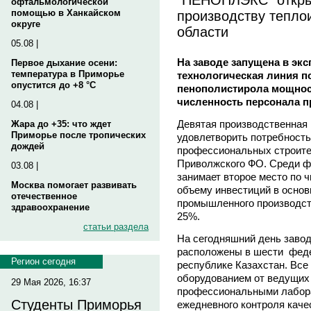
офтальмологической
производству тепло
помощью в Ханкайском
округе
области
05.08 |
На заводе запущена в эк
Первое дыхание осени:
температура в Приморье
технологическая линия п
опустится до +8 °C
пенополистирола мощност
численность персонала п
04.08 |
Девятая производственная
Жара до +35: что ждет
Приморье после тропических
удовлетворить потребность
дождей
профессиональных строител
Приволжского ФО. Среди ф
03.08 |
занимает второе место по ч
Москва помогает развивать
объему инвестиций в основ
отечественное
промышленного производст
здравоохранение
25%.
статьи раздела
На сегодняшний день зав
расположены в шести феде
Регион сегодня
республике Казахстан. Вс
оборудованием от ведущих
29 Мая 2026, 16:37
профессиональными лабора
Студенты Приморья
ежедневного контроля каче