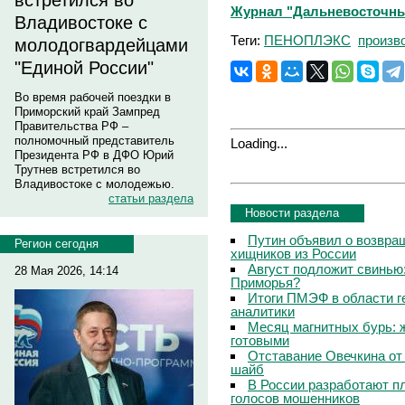
встретился во
Журнал "Дальневосточны
Владивостоке с
Теги:
ПЕНОПЛЭКС
произв
молодогвардейцами
"Единой России"
Во время рабочей поездки в
Приморский край Зампред
Правительства РФ –
полномочный представитель
Loading...
Президента РФ в ДФО Юрий
Трутнев встретился во
Владивостоке с молодежью.
статьи раздела
Новости раздела
Путин объявил о возвращ
Регион сегодня
хищников из России
Август подложит свинью:
28 Мая 2026, 14:14
Приморья?
Итоги ПМЭФ в области г
аналитики
Месяц магнитных бурь: 
готовыми
Отставание Овечкина от 
шайб
В России разработают п
голосов мошенников