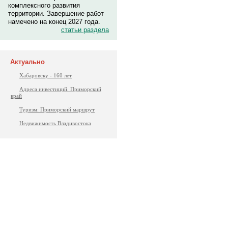
комплексного развития
территории. Завершение работ
намечено на конец 2027 года.
статьи раздела
Актуально
Хабаровску - 160 лет
Адреса инвестиций. Приморский
край
Туризм: Приморский маршрут
Недвижимость Владивостока