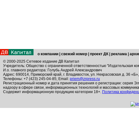
о компании
|
свежий номер
|
проект ДК
|
реклама
|
архи
© 2000-2025 Сетевое издание ДВ Капитал
Учредитель: Общество с ограниченной ответственностью "Издательская ко
И.о. главного редактора: Голубь Андрей Александрович
Адрес: 690014, Приморский край, г. Владивосток, ул. Некрасовская д. 36 «Б»
Телефоны: +7 (423) 245-04-85; Email:
priem@zrpress.ru
Регистрационный номер и дата принятия решения о регистрации: серия Эл
надзору в сфере связи, информационных технологий и массовых коммуник
Содержит информационную продукцию категории 18+.
Политика конфиден