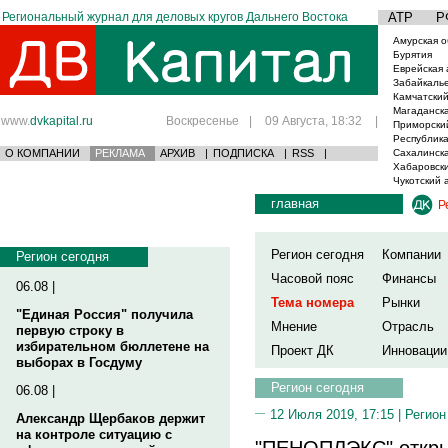
Региональный журнал для деловых кругов Дальнего Востока
АТР
Р
Амурская о
Бурятия
Еврейская 
Забайкаль
Камчатский
Магаданска
www.
dvkapital.ru
Воскресенье
|
09 Августа, 18:32
|
Приморски
Республика
О КОМПАНИИ
РЕКЛАМА
АРХИВ
|
ПОДПИСКА
|
RSS
|
Сахалинска
Хабаровски
Чукотский 
главная
Р
Регион сегодня
Компании
Регион сегодня
Часовой пояс
Финансы
06.08 |
Тема номера
Рынки
"Единая Россия" получила
Мнение
Отрасль
первую строку в
избирательном бюллетене на
Проект ДК
Инновации
выборах в Госдуму
Регион сегодня
06.08 |
12 Июля 2019, 17:15 |
Регион
Александр Щербаков держит
на контроле ситуацию с
"ПЕНОПЛЭКС" откры