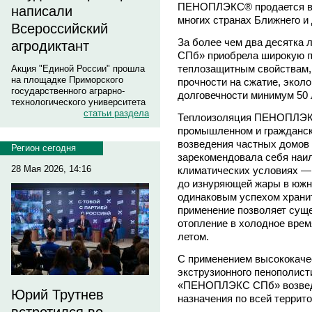
ПЕНОПЛЭКС
®
продается в
написали
многих странах Ближнего и
Всероссийский
За более чем два десятка
агродиктант
СПб» приобрела широкую п
теплозащитным свойствам,
Акция "Единой России" прошла
на площадке Приморского
прочности на сжатие, эколо
государственного аграрно-
долговечности минимум 50 
технологического университета
статьи раздела
Теплоизоляция ПЕНОПЛЭ
промышленном и гражданско
возведения частных домов 
Регион сегодня
зарекомендовала себя наи
28 Мая 2026, 14:16
климатических условиях — 
до изнуряющей жары в юж
одинаковым успехом хранит
применение позволяет суще
отопление в холодное время
летом.
С применением высококаче
экструзионного пенополист
«ПЕНОПЛЭКС СПб» возведе
Юрий Трутнев
назначения по всей террит