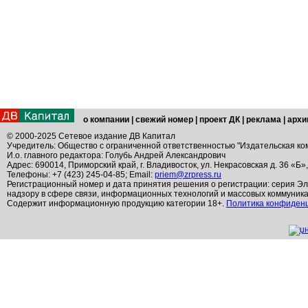
о компании
|
свежий номер
|
проект ДК
|
реклама
|
архи
© 2000-2025 Сетевое издание ДВ Капитал
Учредитель: Общество с ограниченной ответственностью "Издательская ко
И.о. главного редактора: Голубь Андрей Александрович
Адрес: 690014, Приморский край, г. Владивосток, ул. Некрасовская д. 36 «Б»
Телефоны: +7 (423) 245-04-85; Email:
priem@zrpress.ru
Регистрационный номер и дата принятия решения о регистрации: серия Эл
надзору в сфере связи, информационных технологий и массовых коммуник
Содержит информационную продукцию категории 18+.
Политика конфиден