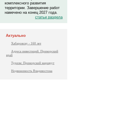
комплексного развития
территории. Завершение работ
намечено на конец 2027 года.
статьи раздела
Актуально
Хабаровску - 160 лет
Адреса инвестиций. Приморский
край
Туризм: Приморский маршрут
Недвижимость Владивостока