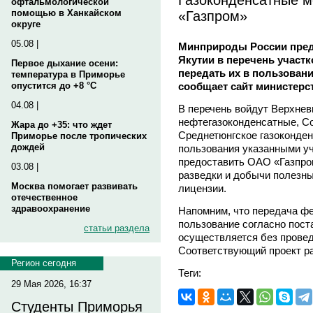
офтальмологической
«Газпром»
помощью в Ханкайском
округе
05.08 |
Минприроды России пред
Якутии в перечень участ
Первое дыхание осени:
передать их в пользовани
температура в Приморье
сообщает сайт министерст
опустится до +8 °C
04.08 |
В перечень войдут Верхне
нефтегазоконденсатные, С
Жара до +35: что ждет
Среднетюнгское газоконде
Приморье после тропических
дождей
пользования указанными уч
предоставить ОАО «Газпром
03.08 |
разведки и добычи полезн
Москва помогает развивать
лицензии.
отечественное
здравоохранение
Напомним, что передача ф
пользование согласно пос
статьи раздела
осуществляется без провед
Соответствующий проект ра
Регион сегодня
Теги:
29 Мая 2026, 16:37
Студенты Приморья