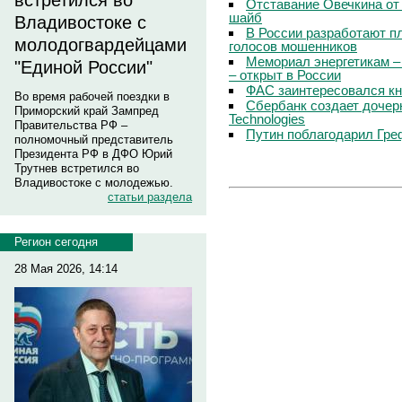
встретился во
Отставание Овечкина от 
шайб
Владивостоке с
В России разработают п
молодогвардейцами
голосов мошенников
Мемориал энергетикам –
"Единой России"
– открыт в России
ФАС заинтересовался кн
Во время рабочей поездки в
Сбербанк создает дочер
Приморский край Зампред
Technologies
Правительства РФ –
Путин поблагодарил Гре
полномочный представитель
Президента РФ в ДФО Юрий
Трутнев встретился во
Владивостоке с молодежью.
статьи раздела
Регион сегодня
28 Мая 2026, 14:14