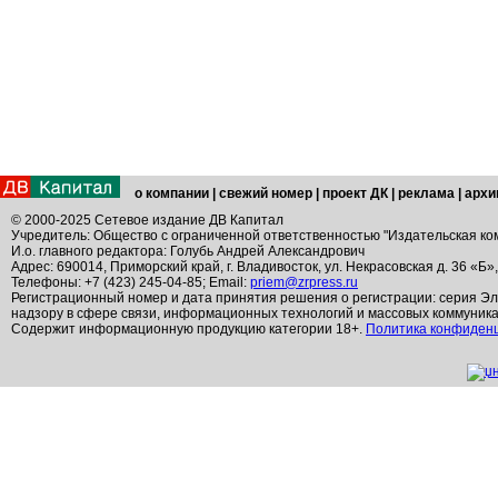
о компании
|
свежий номер
|
проект ДК
|
реклама
|
архи
© 2000-2025 Сетевое издание ДВ Капитал
Учредитель: Общество с ограниченной ответственностью "Издательская ко
И.о. главного редактора: Голубь Андрей Александрович
Адрес: 690014, Приморский край, г. Владивосток, ул. Некрасовская д. 36 «Б»
Телефоны: +7 (423) 245-04-85; Email:
priem@zrpress.ru
Регистрационный номер и дата принятия решения о регистрации: серия Эл
надзору в сфере связи, информационных технологий и массовых коммуник
Содержит информационную продукцию категории 18+.
Политика конфиден