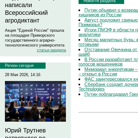
Новости раздела
написали
Путин объявил о возвращ
Всероссийский
хищников из России
агродиктант
Август подложит свинью:
Приморья?
Итоги ПМЭФ в области г
Акция "Единой России" прошла
аналитики
на площадке Приморского
Месяц магнитных бурь: 
государственного аграрно-
готовыми
технологического университета
Отставание Овечкина от 
статьи раздела
шайб
В России разработают п
голосов мошенников
Регион сегодня
Мемориал энергетикам –
– открыт в России
28 Мая 2026, 14:16
ФАС заинтересовался кн
Сбербанк создает дочер
Technologies
Путин поблагодарил Гре
Юрий Трутнев