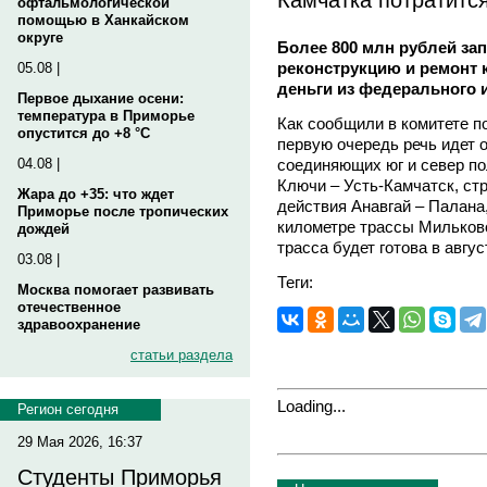
офтальмологической
помощью в Ханкайском
округе
Более 800 млн рублей за
реконструкцию и ремонт к
05.08 |
деньги из федерального 
Первое дыхание осени:
температура в Приморье
Как сообщили в комитете по
опустится до +8 °C
первую очередь речь идет 
соединяющих юг и север по
04.08 |
Ключи – Усть-Камчатск, ст
Жара до +35: что ждет
действия Анавгай – Палана,
Приморье после тропических
километре трассы Мильков
дождей
трасса будет готова в авгус
03.08 |
Теги:
Москва помогает развивать
отечественное
здравоохранение
статьи раздела
Loading...
Регион сегодня
29 Мая 2026, 16:37
Студенты Приморья