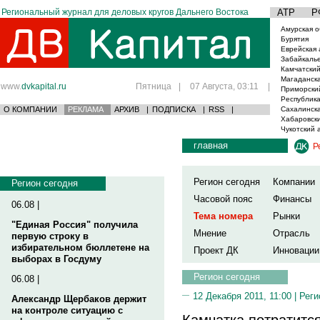
Региональный журнал для деловых кругов Дальнего Востока
АТР
Р
Амурская о
Бурятия
Еврейская 
Забайкаль
Камчатский
Магаданска
www.
dvkapital.ru
Пятница
|
07 Августа, 03:11
|
Приморски
Республика
О КОМПАНИИ
РЕКЛАМА
АРХИВ
|
ПОДПИСКА
|
RSS
|
Сахалинска
Хабаровски
Чукотский 
главная
Р
Регион сегодня
Компании
Регион сегодня
Часовой пояс
Финансы
06.08 |
Тема номера
Рынки
"Единая Россия" получила
Мнение
Отрасль
первую строку в
избирательном бюллетене на
Проект ДК
Инновации
выборах в Госдуму
Регион сегодня
06.08 |
12 Декабря 2011, 11:00 |
Реги
Александр Щербаков держит
на контроле ситуацию с
Камчатка потратится