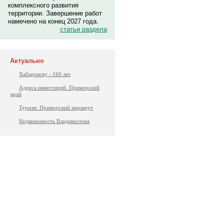
комплексного развития
территории. Завершение работ
намечено на конец 2027 года.
статьи раздела
Актуально
Хабаровску - 160 лет
Адреса инвестиций. Приморский
край
Туризм: Приморский маршрут
Недвижимость Владивостока