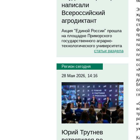
б
написали
Э
Всероссийский
ж
п
агродиктант
с
ф
Акция "Единой России" прошла
п
на площадке Приморского
н
государственного аграрно-
п
технологического университета
о
статьи раздела
п
к
с
Регион сегодня
«
п
28 Мая 2026, 14:16
д
Б
с
г
«
в
т
р
и
у
Юрий Трутнев
К