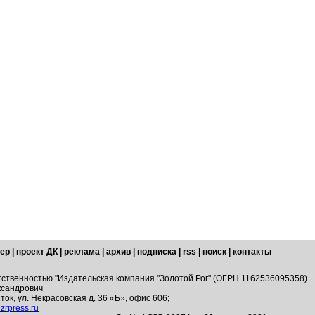
ер
|
проект ДК
|
реклама
|
архив
|
подписка
|
rss
|
поиск
|
контакты
тственностью "Издательская компания "Золотой Рог" (ОГРН 1162536095358)
ксандрович
ток, ул. Некрасовская д. 36 «Б», офис 606;
zrpress.ru