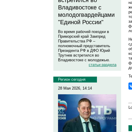
встретился во
н
Владивостоке с
ж
р
молодогвардейцами
т
"Единой России"
з
ф
л
Во время рабочей поездки в
Приморский край Зампред
Н
Правительства РФ –
с
полномочный представитель
о
Президента РФ в ДФО Юрий
к
Трутнев встретился во
т
Владивостоке с молодежью.
ф
статьи раздела
д
Те
Регион сегодня
28 Мая 2026, 14:14
Lo