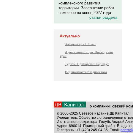
комплексного развития
территории. Завершение работ
намечено на конец 2027 года.
статьи раздела
Актуально
Хабаровску - 160 лет
Адреса инвестиций. Приморский
край
Туризм: Приморский маршрут
Недвижимость Владивостока
о компании
|
свежий ном
© 2000-2025 Сетевое издание ДВ Капитал
Учредитель: Общество с ограниченной отве
И.о. главного редактора: Голубь Андрей Але
Адрес: 690014, Приморский край, г. Владивос
Телефоны: +7 (423) 245-04-85; Email:
priem@