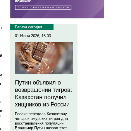
Регион сегодня
 к
01 Июня 2026, 15:03
ый
ра
Путин объявил о
я
возвращении тигров:
Казахстан получил
р
хищников из России
ки
Россия передала Казахстану
я
четырех амурских тигров для
восстановления популяции.
Владимир Путин назвал этот
ы