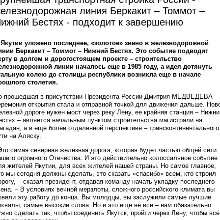
елезнодорожная линия Беркакит – Томмот –
ижний Бестях - подходит к завершению
 Якутии уложено последнее, «золотое» звено в железнодорожной
инии Беркакит – Томмот – Нижний Бестях. Это событие подводит
ерту в долгом и дорогостоящем проекте – строительство
елезнодорожной линии началось еще в 1985 году, а идея дотянуть
тальную колею до столицы республики возникла еще в начале
рошлого столетия.
о прошедшая в присутствии Президента России Дмитрия МЕДВЕДЕВА
еремония открытия стала и отправной точкой для движения дальше. Нов
елезной дороге нужен мост через реку Лену, ее крайняя станция – Нижни
естях – является начальным пунктом строительства магистрали на
агадан, а в еще более отдаленной перспективе – трансконтинентального
ути на Аляску.
Это самая северная железная дорога, которая будет частью общей сети
ашего огромного Отечества. И это действительно колоссальное событие
ля жителей Якутии, для всех жителей нашей страны. Но самое главное,
то мы сегодня должны сделать, это сказать «спасибо» всем, кто строил
орогу, – сказал президент, отдавая команду начать укладку последнего
вена. – В условиях вечной мерзлоты, сложного российского климата вы
овели эту работу до конца. Вы молодцы, вы заслужили самые лучшие
охвалы, самые высокие слова. Но и это ещё не всё – нам обязательно
ужно сделать так, чтобы соединить Якутск, пройти через Лену, чтобы всё