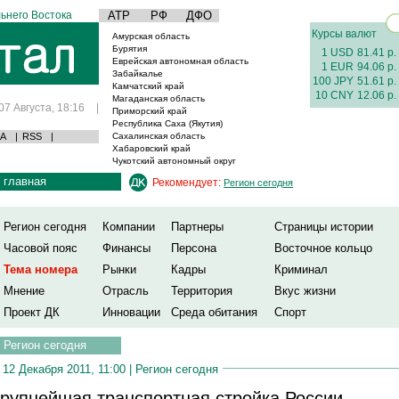
ьнего Востока
АТР
РФ
ДФО
Курсы валют
Амурская область
Бурятия
1 USD
81.41 р.
Еврейская автономная область
1 EUR
94.06 р.
Забайкалье
100 JPY
51.61 р.
Камчатский край
10 CNY
12.06 р.
Магаданская область
07 Августа, 18:16
|
Приморский край
Республика Саха (Якутия)
А
|
RSS
|
Сахалинская область
Хабаровский край
Чукотский автономный округ
главная
Рекомендует:
Регион сегодня
Регион сегодня
Компании
Партнеры
Страницы истории
Часовой пояс
Финансы
Персона
Восточное кольцо
Тема номера
Рынки
Кадры
Криминал
Мнение
Отрасль
Территория
Вкус жизни
Проект ДК
Инновации
Среда обитания
Спорт
Регион сегодня
12 Декабря 2011, 11:00 |
Регион сегодня
рупнейшая транспортная стройка России -