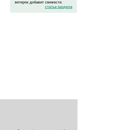
ветерок добавит свежести.
статьи раздела