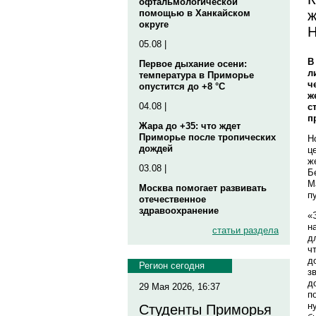
офтальмологической
ж
помощью в Ханкайском
округе
Н
05.08 |
В
Первое дыхание осени:
л
температура в Приморье
ч
опустится до +8 °C
ж
04.08 |
с
п
Жара до +35: что ждет
Приморье после тропических
Н
дождей
ц
ж
03.08 |
Б
М
Москва помогает развивать
п
отечественное
здравоохранение
«
н
статьи раздела
д
ч
д
Регион сегодня
з
д
29 Мая 2026, 16:37
п
н
Студенты Приморья