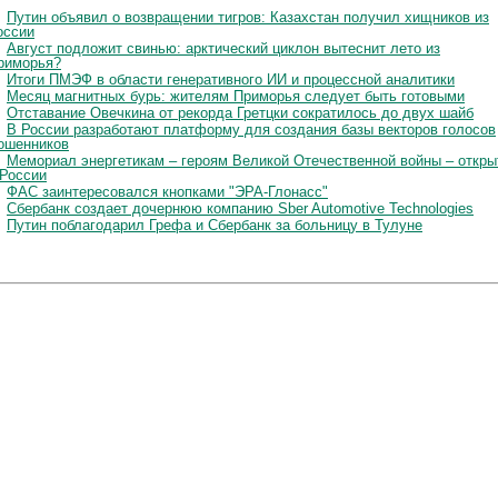
Путин объявил о возвращении тигров: Казахстан получил хищников из
оссии
Август подложит свинью: арктический циклон вытеснит лето из
риморья?
Итоги ПМЭФ в области генеративного ИИ и процессной аналитики
Месяц магнитных бурь: жителям Приморья следует быть готовыми
Отставание Овечкина от рекорда Гретцки сократилось до двух шайб
В России разработают платформу для создания базы векторов голосов
ошенников
Мемориал энергетикам – героям Великой Отечественной войны – откры
 России
ФАС заинтересовался кнопками "ЭРА-Глонасс"
Сбербанк создает дочернюю компанию Sber Automotive Technologies
Путин поблагодарил Грефа и Сбербанк за больницу в Тулуне