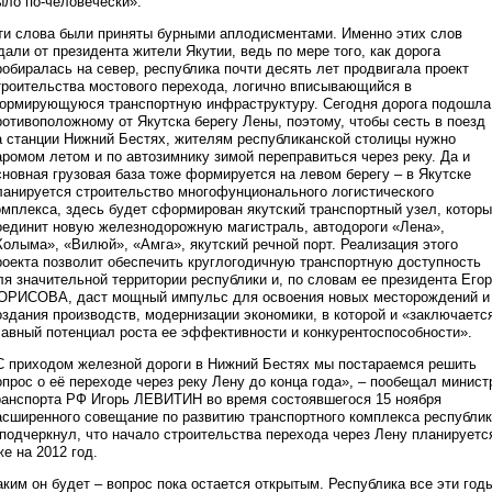
ыло по-человечески».
ти слова были приняты бурными аплодисментами. Именно этих слов
дали от президента жители Якутии, ведь по мере того, как дорога
робиралась на север, республика почти десять лет продвигала проект
троительства мостового перехода, логично вписывающийся в
ормирующуюся транспортную инфраструктуру. Сегодня дорога подошла
ротивоположному от Якутска берегу Лены, поэтому, чтобы сесть в поезд
а станции Нижний Бестях, жителям республиканской столицы нужно
аромом летом и по автозимнику зимой переправиться через реку. Да и
сновная грузовая база тоже формируется на левом берегу – в Якутске
ланируется строительство многофунционального логистического
омплекса, здесь будет сформирован якутский транспортный узел, котор
оединит новую железнодорожную магистраль, автодороги «Лена»,
Колыма», «Вилюй», «Амга», якутский речной порт. Реализация этого
роекта позволит обеспечить круглогодичную транспортную доступность
ля значительной территории республики и, по словам ее президента Его
ОРИСОВА, даст мощный импульс для освоения новых месторождений и
оздания производств, модернизации экономики, в которой и «заключаетс
лавный потенциал роста ее эффективности и конкурентоспособности».
С приходом железной дороги в Нижний Бестях мы постараемся решить
опрос о её переходе через реку Лену до конца года», – пообещал минист
ранспорта РФ Игорь ЛЕВИТИН во время состоявшегося 15 ноября
асширенного совещание по развитию транспортного комплекса республи
 подчеркнул, что начало строительства перехода через Лену планируетс
же на 2012 год.
аким он будет – вопрос пока остается открытым. Республика все эти год