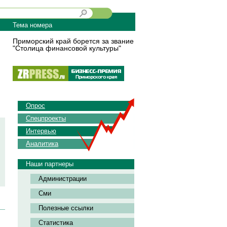
Тема номера
Приморский край борется за звание
"Столица финансовой культуры"
Опрос
Спецпроекты
Интервью
Аналитика
Наши партнеры
Администрации
Сми
Полезные ссылки
Статистика