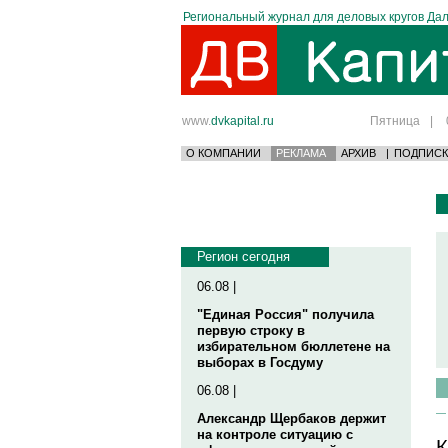
Региональный журнал для деловых кругов Дал
www.
dvkapital.ru
Пятница
|
О КОМПАНИИ
РЕКЛАМА
АРХИВ
|
ПОДПИСК
Регион сегодня
06.08 |
"Единая Россия" получила
первую строку в
избирательном бюллетене на
выборах в Госдуму
06.08 |
Александр Щербаков держит
на контроле ситуацию с
К