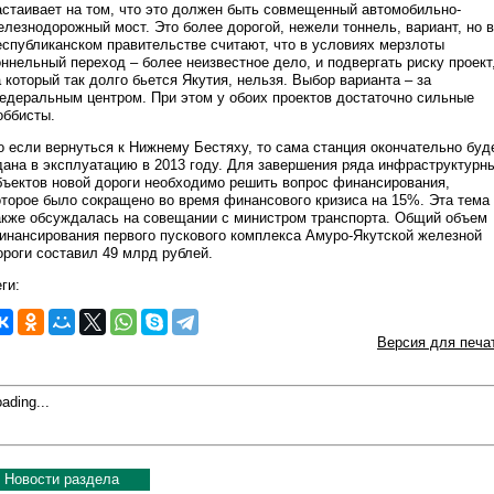
астаивает на том, что это должен быть совмещенный автомобильно-
елезнодорожный мост. Это более дорогой, нежели тоннель, вариант, но в
еспубликанском правительстве считают, что в условиях мерзлоты
оннельный переход – более неизвестное дело, и подвергать риску проект
а который так долго бьется Якутия, нельзя. Выбор варианта – за
едеральным центром. При этом у обоих проектов достаточно сильные
оббисты.
о если вернуться к Нижнему Бестяху, то сама станция окончательно буд
дана в эксплуатацию в 2013 году. Для завершения ряда инфраструктурн
бъектов новой дороги необходимо решить вопрос финансирования,
оторое было сокращено во время финансового кризиса на 15%. Эта тема
акже обсуждалась на совещании с министром транспорта. Общий объем
инансирования первого пускового комплекса Амуро-Якутской железной
ороги составил 49 млрд рублей.
ги:
Версия для печа
ading...
Новости раздела