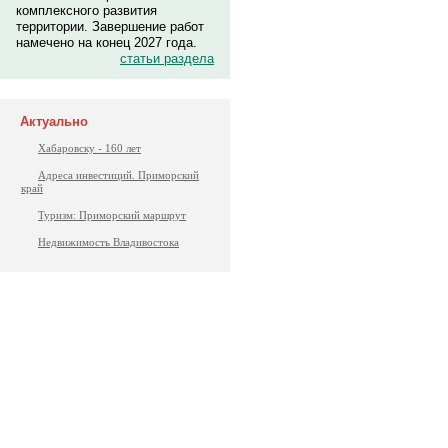
комплексного развития
территории. Завершение работ
намечено на конец 2027 года.
статьи раздела
Актуально
Хабаровску - 160 лет
Адреса инвестиций. Приморский
край
Туризм: Приморский маршрут
Недвижимость Владивостока