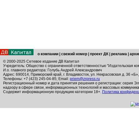
о компании
|
свежий номер
|
проект ДК
|
реклама
|
архи
© 2000-2025 Сетевое издание ДВ Капитал
Учредитель: Общество с ограниченной ответственностью "Издательская ко
И.о. главного редактора: Голубь Андрей Александрович
Адрес: 690014, Приморский край, г. Владивосток, ул. Некрасовская д. 36 «Б»
Телефоны: +7 (423) 245-04-85; Email:
priem@zrpress.ru
Регистрационный номер и дата принятия решения о регистрации: серия Эл
надзору в сфере связи, информационных технологий и массовых коммуник
Содержит информационную продукцию категории 18+.
Политика конфиден