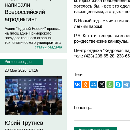
которых из-за повседневной
написали
хотелось бы, - все это сде
Всероссийский
насыщенными, а отдых - п
агродиктант
В Новый год - с чистыми п
легким паром!
Акция "Единой России" прошла
на площадке Приморского
P.S. Кстати, теперь вы знае
государственного аграрно-
рождественские каникулы..
технологического университета
статьи раздела
Центр отдыха "Кедровая пад
тел.: (423) 238-65-28, 238-65
Регион сегодня
28 Мая 2026, 14:16
Теги:
Loading...
Юрий Трутнев
Новости раздела