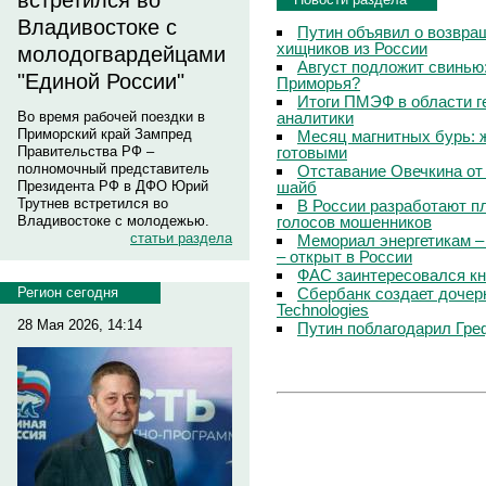
встретился во
Владивостоке с
Путин объявил о возвращ
хищников из России
молодогвардейцами
Август подложит свинью:
"Единой России"
Приморья?
Итоги ПМЭФ в области г
аналитики
Во время рабочей поездки в
Приморский край Зампред
Месяц магнитных бурь: 
готовыми
Правительства РФ –
полномочный представитель
Отставание Овечкина от 
шайб
Президента РФ в ДФО Юрий
Трутнев встретился во
В России разработают п
голосов мошенников
Владивостоке с молодежью.
статьи раздела
Мемориал энергетикам –
– открыт в России
ФАС заинтересовался кн
Сбербанк создает дочер
Регион сегодня
Technologies
28 Мая 2026, 14:14
Путин поблагодарил Гре