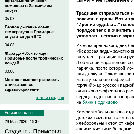
офтальмологической
помощью в Ханкайском
округе
Традиция отправляться н
россиян в крови. Вот и 
05.08 |
"Иронии судьбы…" напоми
Первое дыхание осени:
порядок тело и очистить 
температура в Приморье
усталость, негатив и зар
опустится до +8 °C
Из всех предновогодних б
04.08 |
«Кедровая падь» заметно в
Жара до +35: что ждет
ритуала - традиционная ру
Приморье после тропических
Любителей жара погорячее 
дождей
парилка, после которой мо
03.08 |
или джакузи. Поклонников т
из натурального нефрита!
Москва помогает развивать
отечественное
горячий жар русской парно
здравоохранение
одинаково эффективно раст
сердце радостью и расправ
статьи раздела
на
баню в одинцово
.
Комфортабельная зона отд
Регион сегодня
детских комнаты, каток на
29 Мая 2026, 16:37
хлебосольный стол от каф
своими мясными блюдами, 
Студенты Приморья