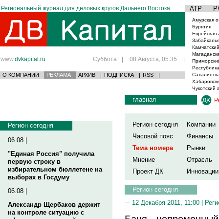
Региональный журнал для деловых кругов Дальнего Востока
АТР
Р
Амурская о
Бурятия
Еврейская 
Забайкаль
Камчатский
Магаданска
www.
dvkapital.ru
Суббота
|
08 Августа, 05:35
|
Приморски
Республика
О КОМПАНИИ
РЕКЛАМА
АРХИВ
|
ПОДПИСКА
|
RSS
|
Сахалинска
Хабаровски
Чукотский 
главная
Р
Регион сегодня
Компании
Регион сегодня
Часовой пояс
Финансы
06.08 |
Тема номера
Рынки
"Единая Россия" получила
Мнение
Отрасль
первую строку в
избирательном бюллетене на
Проект ДК
Инновации
выборах в Госдуму
Регион сегодня
06.08 |
12 Декабря 2011, 11:00 |
Реги
Александр Щербаков держит
на контроле ситуацию с
Баня - непременный