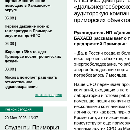
офтальмологической
«Дальэнергосбереже
помощью в Ханкайском
округе
аудиторскую компан
05.08 |
приморских объекто
Первое дыхание осени:
температура в Приморье
Руководитель НП «Дальэ
опустится до +8 °C
БАХАЕВ рассказывает о 
предприятий Приморья:
04.08 |
Жара до +35: что ждет
– Да, в России создано бо
Приморье после тропических
весь перечень объектов, к
дождей
энергообследование, то ра
энергообследование порта 
03.08 |
потребовалось 7 месяцев.
Москва помогает развивать
отечественное
Наше СРО переживает проц
здравоохранение
компаний, входящих в него
статьи раздела
лаборатории и готовы рабо
поменьше, пошли по пути ко
несколькими компаниями об
Регион сегодня
логично, так как весь парк
Кроме того, это и экономия
29 Мая 2026, 16:37
присутствуют еще примерн
Студенты Приморья
членами других СРО из Мос