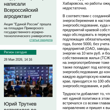
Хабаровска, но работы ожид
написали
недостаточно.
Всероссийский
агродиктант
В соответствии с созданно
энергосбережения в настоя
Акция "Единой России" прошла
энергообследование, куда н
на площадке Приморского
предприятий краевой собст
государственного аграрно-
надо обследовать в первую
технологического университета
подлежащих обязательному
статьи раздела
года, более 5000, без учет
предприятий (ОАО, заводы,
Регион сегодня
энергии на 10 млн руб. и б
собственников жилья (ТСЖ)
28 Мая 2026, 14:16
на энергопотребление тоже 
также попадают под катего
энергообследования до конц
каждую аудиторскую компа
крае, приходится по 100 об
энергообследования, и рабо
Трудности добавляет то, ч
нет единой политики в этом
встречался со всеми глава
Юрий Трутнев
направлению и пришел к вы