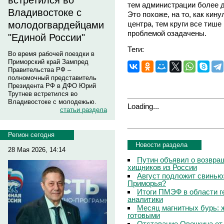
встретился во
тем администрации более 
Владивостоке с
Это похоже, на то, как кину
центра, тем круги все тише 
молодогвардейцами
проблемой озадачены.
"Единой России"
Теги:
Во время рабочей поездки в
Приморский край Зампред
Правительства РФ –
полномочный представитель
Президента РФ в ДФО Юрий
Трутнев встретился во
Владивостоке с молодежью.
Loading...
статьи раздела
Регион сегодня
Новости раздела
28 Мая 2026, 14:14
Путин объявил о возвращ
хищников из России
Август подложит свинью:
Приморья?
Итоги ПМЭФ в области г
аналитики
Месяц магнитных бурь: 
готовыми
Отставание Овечкина от 