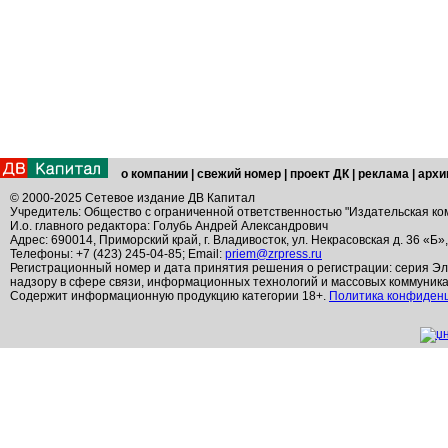
о компании
|
свежий номер
|
проект ДК
|
реклама
|
архи
© 2000-2025 Сетевое издание ДВ Капитал
Учредитель: Общество с ограниченной ответственностью "Издательская ко
И.о. главного редактора: Голубь Андрей Александрович
Адрес: 690014, Приморский край, г. Владивосток, ул. Некрасовская д. 36 «Б»
Телефоны: +7 (423) 245-04-85; Email:
priem@zrpress.ru
Регистрационный номер и дата принятия решения о регистрации: серия Эл
надзору в сфере связи, информационных технологий и массовых коммуник
Содержит информационную продукцию категории 18+.
Политика конфиден