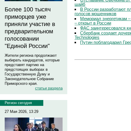
шайб
Более 100 тысяч
В России разработают п
голосов мошенников
приморцев уже
Мемориал энергетикам –
– открыт в России
приняли участие в
ФАС заинтересовался кн
предварительном
Сбербанк создает дочер
Technologies
голосовании
Путин поблагодарил Гре
"Единой России"
Жители региона продолжают
выбирать кандидатов, которые
представят партию на
предстоящих выборах в
Государственную Думу и
Законодательное Собрание
Приморского края.
статьи раздела
Регион сегодня
27 Мая 2026, 13:29