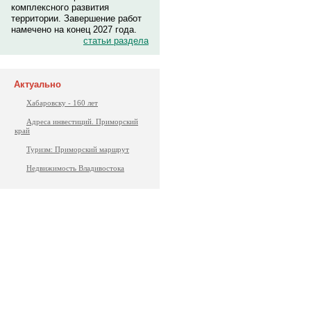
комплексного развития
территории. Завершение работ
намечено на конец 2027 года.
статьи раздела
Актуально
Хабаровску - 160 лет
Адреса инвестиций. Приморский
край
Туризм: Приморский маршрут
Недвижимость Владивостока