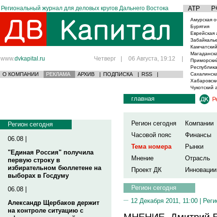
Региональный журнал для деловых кругов Дальнего Востока
АТР
Р
Амурская о
Бурятия
Еврейская 
Забайкаль
Камчатский
Магаданска
www.
dvkapital.ru
Четверг
|
06 Августа, 19:12
|
Приморски
Республика
О КОМПАНИИ
РЕКЛАМА
АРХИВ
|
ПОДПИСКА
|
RSS
|
Сахалинска
Хабаровски
Чукотский 
главная
Р
Регион сегодня
Компании
Регион сегодня
Часовой пояс
Финансы
06.08 |
Тема номера
Рынки
"Единая Россия" получила
Мнение
Отрасль
первую строку в
избирательном бюллетене на
Проект ДК
Инновации
выборах в Госдуму
Регион сегодня
06.08 |
12 Декабря 2011, 11:00 |
Реги
Александр Щербаков держит
на контроле ситуацию с
МНЕНИЕ. Дмитрий Б