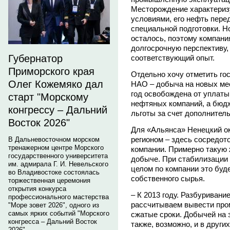
Месторождение характериз
условиями, его нефть пере
специальной подготовки. Но
осталось, поэтому компани
долгосрочную перспективу
Губернатор
соответствующий опыт.
Приморского края
Отдельно хочу отметить го
Олег Кожемяко дал
НАО – добыча на новых мес
год освобождена от уплаты
старт "Морскому
нефтяных компаний, а бюдж
конгрессу – Дальний
льготы за счет дополнител
Восток 2026"
Для «Альянса» Ненецкий о
регионом – здесь сосредот
В Дальневосточном морском
тренажерном центре Морского
компании. Примерно такую 
государственного университета
добыче. При стабилизации 
им. адмирала Г. И. Невельского
целом по компании это буд
во Владивостоке состоялась
собственного сырья.
торжественная церемония
открытия конкурса
– К 2013 году. Разбуривани
профессионального мастерства
рассчитываем вывести про
"Море зовет 2026", одного из
самых ярких событий "Морского
сжатые сроки. Добычей на 
конгресса – Дальний Восток
также, возможно, и в други
2026".