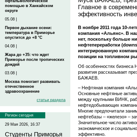
офтальмологической
Главное в современ
помощью в Ханкайском
округе
эффективность инве
05.08 |
В ноябре 2011 года 10-л
Первое дыхание осени:
температура в Приморье
компания «Альянс». В на
опустится до +8 °C
нет, поскольку больше ни
нефтепереработки (downs
04.08 |
интегрированную компан
Жара до +35: что ждет
позиции на топливном ры
Приморье после тропических
дождей
Об особенностях бизнеса Н
развития рассказывает пр
03.08 |
БАЖАЕВ.
Москва помогает развивать
отечественное
– Нефтяная компания «Алья
здравоохранение
Основные нефтяные активы
между крупными ВИНК, раб
статьи раздела
нефтедобывающих компаний,
Многие предпочитали заним
Регион сегодня
нефтебазы – «железо» – за
Значительное число актив
29 Мая 2026, 16:37
экономическое и социально
Студенты Приморья
эффективно.