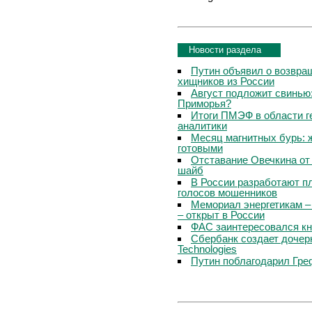
Новости раздела
Путин объявил о возвращ
хищников из России
Август подложит свинью:
Приморья?
Итоги ПМЭФ в области г
аналитики
Месяц магнитных бурь: 
готовыми
Отставание Овечкина от 
шайб
В России разработают п
голосов мошенников
Мемориал энергетикам –
– открыт в России
ФАС заинтересовался кн
Сбербанк создает дочер
Technologies
Путин поблагодарил Гре