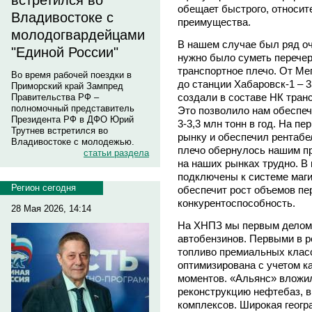
встретился во
обещает быстрого, относите
Владивостоке с
преимущества.
молодогвардейцами
В нашем случае был ряд о
"Единой России"
нужно было суметь перечер
транспортное плечо. От Ме
Во время рабочей поездки в
до станции Хабаровск-1 – 
Приморский край Зампред
создали в составе НК тран
Правительства РФ –
полномочный представитель
Это позволило нам обеспеч
Президента РФ в ДФО Юрий
3-3,3 млн тонн в год. На п
Трутнев встретился во
рынку и обеспечил рентабе
Владивостоке с молодежью.
плечо обернулось нашим п
статьи раздела
на наших рынках трудно. В
подключены к системе маги
Регион сегодня
обеспечит рост объемов пе
конкурентоспособность.
28 Мая 2026, 14:14
На ХНПЗ мы первым делом 
автобензинов. Первыми в р
топливо премиальных клас
оптимизирована с учетом к
моментов. «Альянс» вложи
реконструкцию нефтебаз, в
комплексов. Широкая геогра