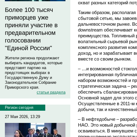
охват разных категорий по
Более 100 тысяч
Таким образом, располагая
приморцев уже
сбытовой сетью, мы завоев
дальневосточном рынке. Во
приняли участие в
downstream обеспечивает 
предварительном
преимущества. Топливный 
голосовании
волатильный сырьевой рыно
комплексного развития ком
"Единой России"
доход, но и зарабатывает 
Жители региона продолжают
вместе со своим рынком.
выбирать кандидатов, которые
представят партию на
– …и возможностей стокгол
предстоящих выборах в
интегрированная публична
Государственную Думу и
набором возможностей и п
Законодательное Собрание
стратегическая задача – р
Приморского края.
обеспечить сбалансированн
статьи раздела
Основной задел для этого с
Осуществленные в 2011-м к
Регион сегодня
добычи, так и качественны
27 Мая 2026, 13:29
– В нефтедобыче – разрабо
НАО. Это новый добычной р
осваиваться. В минувшем с
промышленную эксплуатаци