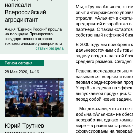
написали
Мы, «Группа Альянс», к то
Всероссийский
опыт антикризисного управл
отрасли. «Альянс» в сжаты
агродиктант
предприятий и заработал в
партнера. С таким «старто
Акция "Единой России" прошла
на площадке Приморского
собственный нефтяной биз
государственного аграрно-
технологического университета
В 2000 году мы приобрели 
статьи раздела
дальневосточным сбытовым
задачу создать на этой б
среднего размера. Сегодня 
Регион сегодня
Решена последовательными
28 Мая 2026, 14:16
называется, всерьез и надо
первая среднесрочная прог
Упор был сделан на эффект
выпускаемой продукции. С 
перед собой новые задачи,
– Мы доказали, что это не 
добыча «Альянса» не обесп
переработки, однако компа
Юрий Трутнев
мире – в развитых странах
сфокусированы на перерабо