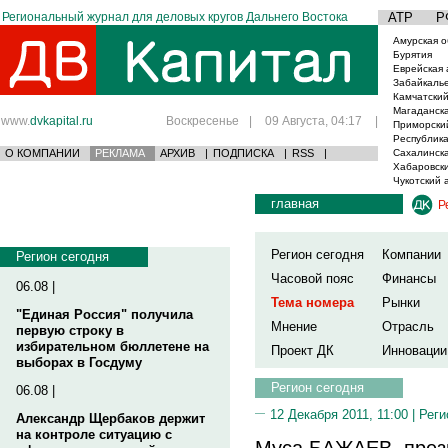
Региональный журнал для деловых кругов Дальнего Востока
АТР
Р
Амурская о
Бурятия
Еврейская 
Забайкаль
Камчатский
Магаданска
www.
dvkapital.ru
Воскресенье
|
09 Августа, 04:17
|
Приморски
Республика
О КОМПАНИИ
РЕКЛАМА
АРХИВ
|
ПОДПИСКА
|
RSS
|
Сахалинска
Хабаровски
Чукотский 
главная
Р
Регион сегодня
Компании
Регион сегодня
Часовой пояс
Финансы
06.08 |
Тема номера
Рынки
"Единая Россия" получила
Мнение
Отрасль
первую строку в
избирательном бюллетене на
Проект ДК
Инновации
выборах в Госдуму
Регион сегодня
06.08 |
12 Декабря 2011, 11:00 |
Реги
Александр Щербаков держит
на контроле ситуацию с
Муса БАЖАЕВ, през