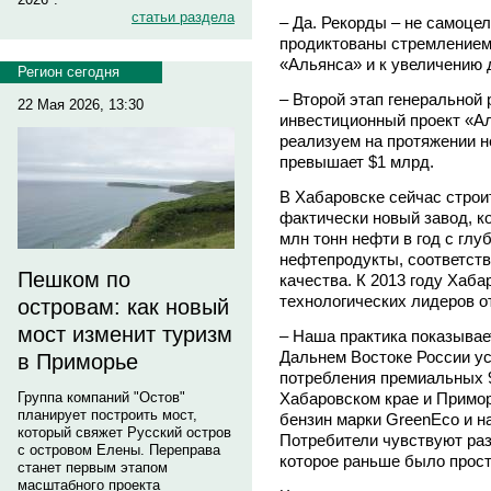
статьи раздела
– Да. Рекорды – не самоце
продиктованы стремлением
«Альянса» и к увеличению 
Регион сегодня
– Второй этап генеральной 
22 Мая 2026, 13:30
инвестиционный проект «А
реализуем на протяжении н
превышает $1 млрд.
В Хабаровске сейчас строи
фактически новый завод, к
млн тонн нефти в год с глу
нефтепродукты, соответст
Пешком по
качества. К 2013 году Хаб
технологических лидеров о
островам: как новый
мост изменит туризм
– Наша практика показывает
Дальнем Востоке России ус
в Приморье
потребления премиальных 95
Хабаровском крае и Примор
Группа компаний "Остов"
планирует построить мост,
бензин марки GreenEco и н
который свяжет Русский остров
Потребители чувствуют раз
с островом Елены. Переправа
которое раньше было прост
станет первым этапом
масштабного проекта