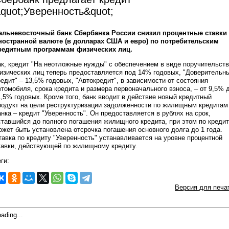
quot;Уверенность&quot;
альневосточный банк Сбербанка России снизил процентные ставки
ностранной валюте (в долларах США и евро) по потребительским
редитным программам физических лиц.
ак, кредит "На неотложные нужды" с обеспечением в виде поручительств
изических лиц теперь предоставляется под 14% годовых, "Доверительн
редит" – 13,5% годовых, "Автокредит", в зависимости от состояния
втомобиля, срока кредита и размера первоначального взноса, – от 9,5% 
1,5% годовых. Кроме того, банк вводит в действие новый кредитный
родукт на цели реструктуризации задолженности по жилищным кредитам
анка – кредит "Уверенность". Он предоставляется в рублях на срок,
ставшийся до полного погашения жилищного кредита, при этом по креди
ожет быть установлена отсрочка погашения основного долга до 1 года.
тавка по кредиту "Уверенность" устанавливается на уровне процентной
тавки, действующей по жилищному кредиту.
ги:
Версия для печа
ading...