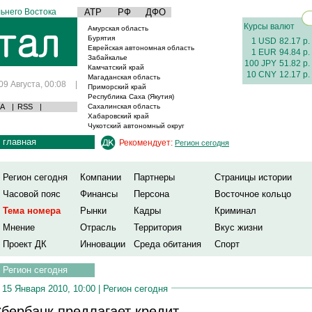
ьнего Востока
АТР
РФ
ДФО
Курсы валют
Амурская область
Бурятия
1 USD
82.17 р.
Еврейская автономная область
1 EUR
94.84 р.
Забайкалье
100 JPY
51.82 р.
Камчатский край
10 CNY
12.17 р.
Магаданская область
09 Августа, 00:08
|
Приморский край
Республика Саха (Якутия)
А
|
RSS
|
Сахалинская область
Хабаровский край
Чукотский автономный округ
главная
Рекомендует:
Регион сегодня
Регион сегодня
Компании
Партнеры
Страницы истории
Часовой пояс
Финансы
Персона
Восточное кольцо
Тема номера
Рынки
Кадры
Криминал
Мнение
Отрасль
Территория
Вкус жизни
Проект ДК
Инновации
Среда обитания
Спорт
Регион сегодня
15 Января 2010, 10:00 |
Регион сегодня
бербанк предлагает кредит