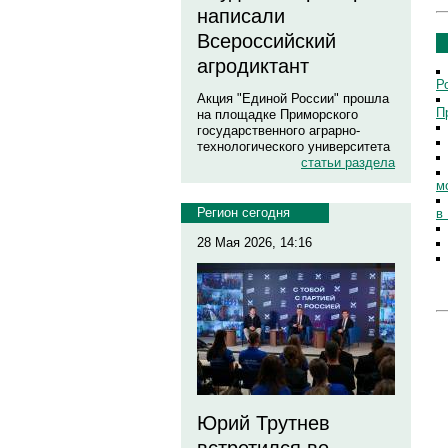
написали
Всероссийский
агродиктант
Р
Акция "Единой России" прошла
П
на площадке Приморского
государственного аграрно-
технологического университета
статьи раздела
м
Регион сегодня
в
28 Мая 2026, 14:16
Юрий Трутнев