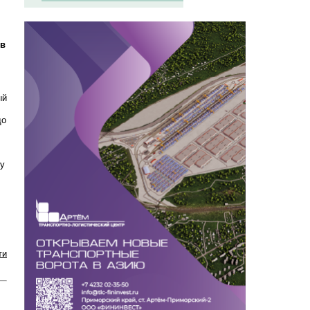
 в
ый
до
ту
ти