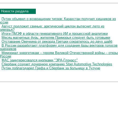
Новости раздела
Путин объявил о возвращении тигров: Казахстан получил хищников из
оссии
Август подложит свинью: арктический циклон вытеснит лето из
риморья?
Итоги ПМЭФ в области генеративного ИИ и процессной аналитики
Месяц магнитных бурь: жителям Приморья следует быть готовыми
Отставание Овечкина от рекорда Гретцки сократилось до двух шайб
В России разработают платформу для создания базы векторов голосов
ошенников
Мемориал энергетикам – героям Великой Отечественной войны – откры
 России
ФАС заинтересовался кнопками "ЭРА-Глонасс"
Сбербанк создает дочернюю компанию Sber Automotive Technologies
Путин поблагодарил Грефа и Сбербанк за больницу в Тулуне