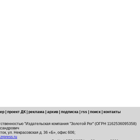
ер
|
проект ДК
|
реклама
|
архив
|
подписка
|
rss
|
поиск
|
контакты
тственностью "Издательская компания "Золотой Рог" (ОГРН 1162536095358)
ксандрович
ток, ул. Некрасовская д. 36 «Б», офис 606;
zrpress.ru