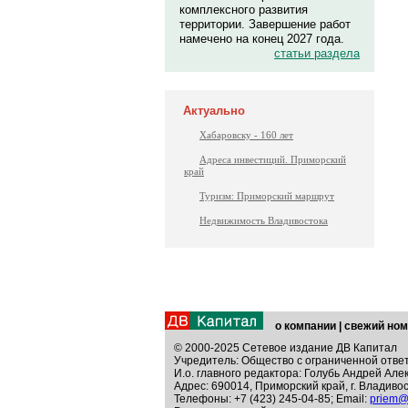
комплексного развития
территории. Завершение работ
намечено на конец 2027 года.
статьи раздела
Актуально
Хабаровску - 160 лет
Адреса инвестиций. Приморский
край
Туризм: Приморский маршрут
Недвижимость Владивостока
о компании
|
свежий ном
© 2000-2025 Сетевое издание ДВ Капитал
Учредитель: Общество с ограниченной отве
И.о. главного редактора: Голубь Андрей Але
Адрес: 690014, Приморский край, г. Владивос
Телефоны: +7 (423) 245-04-85; Email:
priem@