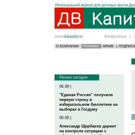
Региональный журнал для деловых кругов Дал
www.
dvkapital.ru
Воскресенье
|
О КОМПАНИИ
РЕКЛАМА
АРХИВ
|
ПОДПИСК
Регион сегодня
06.08 |
"Единая Россия" получила
первую строку в
избирательном бюллетене на
выборах в Госдуму
06.08 |
Александр Щербаков держит
на контроле ситуацию с
С