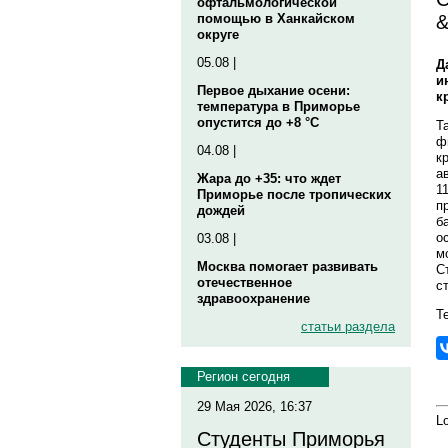
офтальмологической
&
помощью в Ханкайском
округе
05.08 |
Д
и
Первое дыхание осени:
к
температура в Приморье
опустится до +8 °C
Т
ф
04.08 |
к
а
Жара до +35: что ждет
1
Приморье после тропических
п
дождей
б
о
03.08 |
м
Москва помогает развивать
С
отечественное
с
здравоохранение
Те
статьи раздела
Регион сегодня
29 Мая 2026, 16:37
Lo
Студенты Приморья