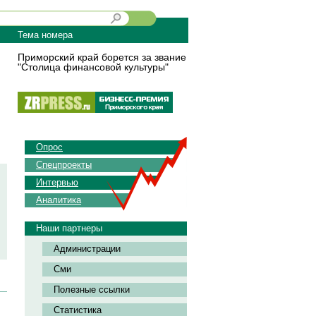
Тема номера
Приморский край борется за звание
"Столица финансовой культуры"
Опрос
Спецпроекты
Интервью
Аналитика
Наши партнеры
Администрации
Сми
Полезные ссылки
Статистика