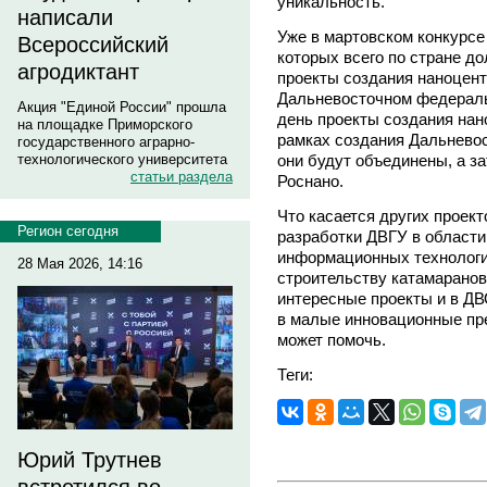
уникальность.
написали
Уже в мартовском конкурсе
Всероссийский
которых всего по стране до
агродиктант
проекты создания наноцент
Дальневосточном федераль
Акция "Единой России" прошла
день проекты создания нан
на площадке Приморского
рамках создания Дальнево
государственного аграрно-
они будут объединены, а з
технологического университета
статьи раздела
Роснано.
Что касается других проект
Регион сегодня
разработки ДВГУ в области
информационных технологи
28 Мая 2026, 14:16
строительству катамаранов
интересные проекты и в ДВ
в малые инновационные пре
может помочь.
Теги:
Юрий Трутнев