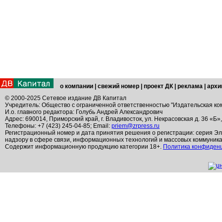
о компании
|
свежий номер
|
проект ДК
|
реклама
|
архи
© 2000-2025 Сетевое издание ДВ Капитал
Учредитель: Общество с ограниченной ответственностью "Издательская ко
И.о. главного редактора: Голубь Андрей Александрович
Адрес: 690014, Приморский край, г. Владивосток, ул. Некрасовская д. 36 «Б»
Телефоны: +7 (423) 245-04-85; Email:
priem@zrpress.ru
Регистрационный номер и дата принятия решения о регистрации: серия Эл
надзору в сфере связи, информационных технологий и массовых коммуник
Содержит информационную продукцию категории 18+.
Политика конфиден