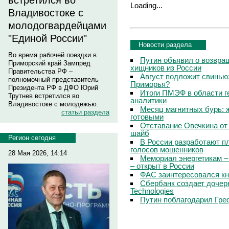
встретился во
Loading...
Владивостоке с
молодогвардейцами
"Единой России"
Новости раздела
Во время рабочей поездки в
Путин объявил о возвращ
Приморский край Зампред
хищников из России
Правительства РФ –
Август подложит свинью:
полномочный представитель
Приморья?
Президента РФ в ДФО Юрий
Итоги ПМЭФ в области г
Трутнев встретился во
аналитики
Владивостоке с молодежью.
Месяц магнитных бурь: 
статьи раздела
готовыми
Отставание Овечкина от 
шайб
Регион сегодня
В России разработают п
голосов мошенников
28 Мая 2026, 14:14
Мемориал энергетикам –
– открыт в России
ФАС заинтересовался кн
Сбербанк создает дочер
Technologies
Путин поблагодарил Гре