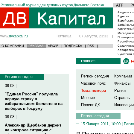
Региональный журнал для деловых кругов Дальнего Востока
АТР
Р
Амурская о
Бурятия
Еврейская 
Забайкаль
Камчатский
Магаданска
www.
dvkapital.ru
Пятница
|
07 Августа, 23:33
|
Приморски
Республика
О КОМПАНИИ
РЕКЛАМА
АРХИВ
|
ПОДПИСКА
|
RSS
|
Сахалинска
Хабаровски
Чукотский 
главная
Р
Регион сегодня
Компании
Регион сегодня
Часовой пояс
Финансы
06.08 |
Тема номера
Рынки
"Единая Россия" получила
Мнение
Отрасль
первую строку в
избирательном бюллетене на
Проект ДК
Инновации
выборах в Госдуму
Регион сегодня
06.08 |
15 Января 2011, 10:00 |
Регио
Александр Щербаков держит
на контроле ситуацию с
В Приморье проекто