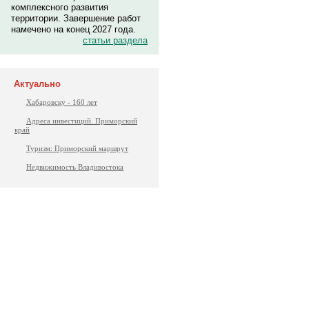
комплексного развития
территории. Завершение работ
намечено на конец 2027 года.
статьи раздела
Актуально
Хабаровску - 160 лет
Адреса инвестиций. Приморский
край
Туризм: Приморский маршрут
Недвижимость Владивостока