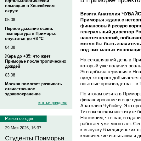
офтальмологической
помощью в Ханкайском
округе
Визита Анатолия ЧУБАЙС
Приморья ждала с нетерп
05.08 |
финансовый ресурс корпо
Первое дыхание осени:
генеральный директор Р
температура в Приморье
нанотехнологий, побывав 
опустится до +8 °C
могло бы быть значитель
04.08 |
под них малых инноваци
Жара до +35: что ждет
На сегодняшний день в При
Приморье после тропических
который уже получил реаль
дождей
Это добыча германия в Нов
03.08 |
нужд которого добывается 
опытные производства – в 
Москва помогает развивать
отечественное
По итогам визита в Приморь
здравоохранение
финансирование и еще один
статьи раздела
Анатолию Чубайсу. Это про
Тихоокеанском институте 
Напомним, что над создан
Регион сегодня
работает уже много лет. Се
29 Мая 2026, 16:37
к выпуску 6 медицинских п
клинические испытания и д
Студенты Приморья