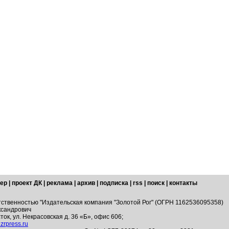
ер
|
проект ДК
|
реклама
|
архив
|
подписка
|
rss
|
поиск
|
контакты
тственностью "Издательская компания "Золотой Рог" (ОГРН 1162536095358)
ксандрович
ток, ул. Некрасовская д. 36 «Б», офис 606;
zrpress.ru