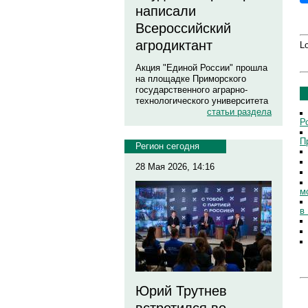
написали
Всероссийский
агродиктант
Lo
Акция "Единой России" прошла
на площадке Приморского
государственного аграрно-
технологического университета
статьи раздела
Р
П
Регион сегодня
28 Мая 2026, 14:16
м
в
Юрий Трутнев