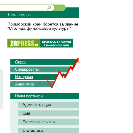
Тема номера
Приморский край борется за звание
"Столица финансовой культуры"
Опрос
Спецпроекты
Интервью
Аналитика
Наши партнеры
Администрации
Сми
Полезные ссылки
Статистика