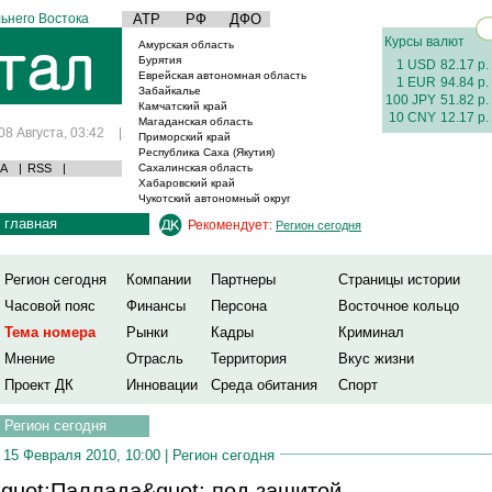
ьнего Востока
АТР
РФ
ДФО
Курсы валют
Амурская область
Бурятия
1 USD
82.17 р.
Еврейская автономная область
1 EUR
94.84 р.
Забайкалье
100 JPY
51.82 р.
Камчатский край
10 CNY
12.17 р.
Магаданская область
08 Августа, 03:42
|
Приморский край
Республика Саха (Якутия)
А
|
RSS
|
Сахалинская область
Хабаровский край
Чукотский автономный округ
главная
Рекомендует:
Регион сегодня
Регион сегодня
Компании
Партнеры
Страницы истории
Часовой пояс
Финансы
Персона
Восточное кольцо
Тема номера
Рынки
Кадры
Криминал
Мнение
Отрасль
Территория
Вкус жизни
Проект ДК
Инновации
Среда обитания
Спорт
Регион сегодня
15 Февраля 2010, 10:00 |
Регион сегодня
quot;Паллада&quot; под защитой