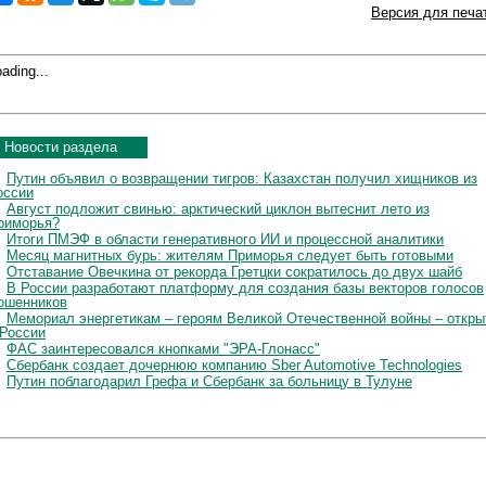
Версия для печа
ading...
Новости раздела
Путин объявил о возвращении тигров: Казахстан получил хищников из
оссии
Август подложит свинью: арктический циклон вытеснит лето из
риморья?
Итоги ПМЭФ в области генеративного ИИ и процессной аналитики
Месяц магнитных бурь: жителям Приморья следует быть готовыми
Отставание Овечкина от рекорда Гретцки сократилось до двух шайб
В России разработают платформу для создания базы векторов голосов
ошенников
Мемориал энергетикам – героям Великой Отечественной войны – откры
 России
ФАС заинтересовался кнопками "ЭРА-Глонасс"
Сбербанк создает дочернюю компанию Sber Automotive Technologies
Путин поблагодарил Грефа и Сбербанк за больницу в Тулуне