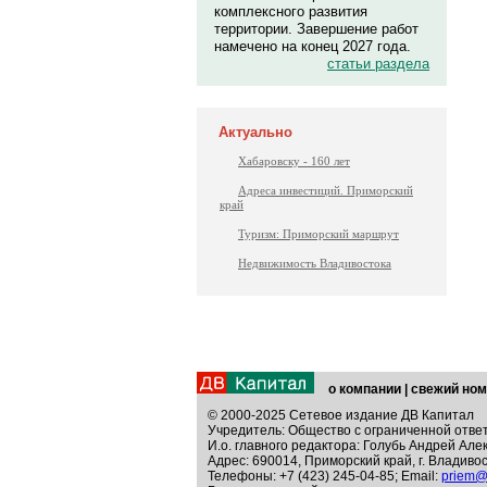
комплексного развития
территории. Завершение работ
намечено на конец 2027 года.
статьи раздела
Актуально
Хабаровску - 160 лет
Адреса инвестиций. Приморский
край
Туризм: Приморский маршрут
Недвижимость Владивостока
о компании
|
свежий ном
© 2000-2025 Сетевое издание ДВ Капитал
Учредитель: Общество с ограниченной отве
И.о. главного редактора: Голубь Андрей Але
Адрес: 690014, Приморский край, г. Владивос
Телефоны: +7 (423) 245-04-85; Email:
priem@