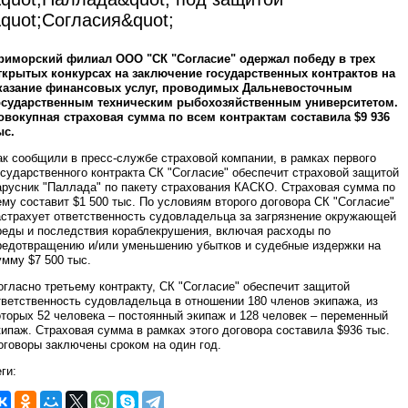
quot;Согласия&quot;
риморский филиал ООО "СК "Согласие" одержал победу в трех
ткрытых конкурсах на заключение государственных контрактов на
казание финансовых услуг, проводимых Дальневосточным
осударственным техническим рыбохозяйственным университетом.
овокупная страховая сумма по всем контрактам составила $9 936
ыс.
ак сообщили в пресс-службе страховой компании, в рамках первого
осударственного контракта СК "Согласие" обеспечит страховой защитой
арусник "Паллада" по пакету страхования КАСКО. Страховая сумма по
ему составит $1 500 тыс. По условиям второго договора СК "Согласие"
астрахует ответственность судовладельца за загрязнение окружающей
реды и последствия кораблекрушения, включая расходы по
редотвращению и/или уменьшению убытков и судебные издержки на
умму $7 500 тыс.
огласно третьему контракту, СК "Согласие" обеспечит защитой
тветственность судовладельца в отношении 180 членов экипажа, из
оторых 52 человека – постоянный экипаж и 128 человек – переменный
кипаж. Страховая сумма в рамках этого договора составила $936 тыс.
оговоры заключены сроком на один год.
ги: