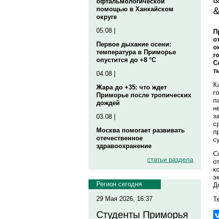
офтальмологической
&
помощью в Ханкайском
округе
05.08 |
П
о
Первое дыхание осени:
о
температура в Приморье
г
опустится до +8 °C
С
т
04.08 |
К
Жара до +35: что ждет
г
Приморье после тропических
п
дождей
н
з
03.08 |
с
Москва помогает развивать
п
отечественное
с
здравоохранение
С
статьи раздела
о
к
э
Регион сегодня
Д
29 Мая 2026, 16:37
Те
Студенты Приморья