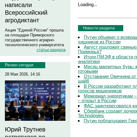
написали
Loading...
Всероссийский
агродиктант
Новости раздела
Акция "Единой России" прошла
на площадке Приморского
Путин объявил о возвращ
государственного аграрно-
хищников из России
технологического университета
Август подложит свинью:
статьи раздела
Приморья?
Итоги ПМЭФ в области г
аналитики
Регион сегодня
Месяц магнитных бурь: 
готовыми
28 Мая 2026, 14:16
Отставание Овечкина от 
шайб
В России разработают п
голосов мошенников
Мемориал энергетикам –
– открыт в России
ФАС заинтересовался кн
Сбербанк создает дочер
Technologies
Путин поблагодарил Гре
Юрий Трутнев