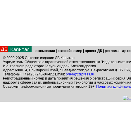
о компании
|
свежий номер
|
проект ДК
|
реклама
|
архи
© 2000-2025 Сетевое издание ДВ Капитал
Учредитель: Общество с ограниченной ответственностью "Издательская ко
И.о. главного редактора: Голубь Андрей Александрович
Адрес: 690014, Приморский край, г. Владивосток, ул. Некрасовская д. 36 «Б»
Телефоны: +7 (423) 245-04-85; Email:
priem@zrpress.ru
Регистрационный номер и дата принятия решения о регистрации: серия Эл
надзору в сфере связи, информационных технологий и массовых коммуник
Содержит информационную продукцию категории 18+.
Политика конфиден