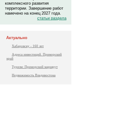
комплексного развития
территории. Завершение работ
намечено на конец 2027 года.
статьи раздела
Актуально
Хабаровску - 160 лет
Адреса инвестиций. Приморский
край
Туризм: Приморский маршрут
Недвижимость Владивостока