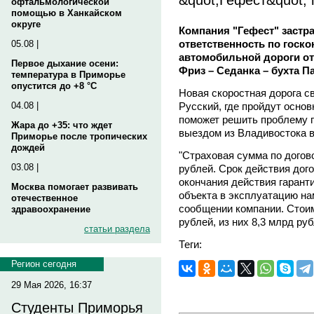
офтальмологической
помощью в Ханкайском
округе
Компания "Гефест" застра
ответственность по госко
05.08 |
автомобильной дороги от
Первое дыхание осени:
Фриз – Седанка – бухта П
температура в Приморье
опустится до +8 °C
Новая скоростная дорога с
Русский, где пройдут осно
04.08 |
поможет решить проблему 
Жара до +35: что ждет
выездом из Владивостока в
Приморье после тропических
дождей
"Страховая сумма по догов
03.08 |
рублей. Срок действия дого
окончания действия гарант
Москва помогает развивать
объекта в эксплуатацию нам
отечественное
сообщении компании. Стоим
здравоохранение
рублей, из них 8,3 млрд ру
статьи раздела
Теги:
Регион сегодня
29 Мая 2026, 16:37
Студенты Приморья