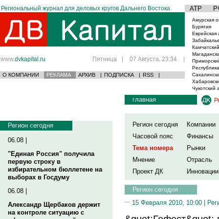
Региональный журнал для деловых кругов Дальнего Востока
АТР
Р
Амурская о
Бурятия
Еврейская 
Забайкаль
Камчатский
Магаданска
www.
dvkapital.ru
Пятница
|
07 Августа, 23:34
|
Приморски
Республика
О КОМПАНИИ
РЕКЛАМА
АРХИВ
|
ПОДПИСКА
|
RSS
|
Сахалинска
Хабаровски
Чукотский 
главная
Р
Регион сегодня
Компании
Регион сегодня
Часовой пояс
Финансы
06.08 |
Тема номера
Рынки
"Единая Россия" получила
Мнение
Отрасль
первую строку в
избирательном бюллетене на
Проект ДК
Инновации
выборах в Госдуму
Регион сегодня
06.08 |
15 Февраля 2010, 10:00 |
Рег
Александр Щербаков держит
на контроле ситуацию с
&quot;Гефест&quot; 