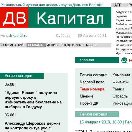
Региональный журнал для деловых кругов Дальнего Востока
АТР
Р
Амурская о
Бурятия
Еврейская 
Забайкаль
Камчатский
Магаданска
www.
dvkapital.ru
Суббота
|
08 Августа, 06:31
|
Приморски
Республика
О КОМПАНИИ
РЕКЛАМА
АРХИВ
|
ПОДПИСКА
|
RSS
|
Сахалинска
Хабаровски
Чукотский 
главная
Р
Регион сегодня
Компании
Регион сегодня
Часовой пояс
Финансы
06.08 |
Тема номера
Рынки
"Единая Россия" получила
Мнение
Отрасль
первую строку в
избирательном бюллетене на
Проект ДК
Инновации
выборах в Госдуму
Регион сегодня
06.08 |
15 Февраля 2010, 10:00 |
Рег
Александр Щербаков держит
на контроле ситуацию с
ТЭЦ-2 готовится к п