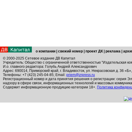
о компании
|
свежий номер
|
проект ДК
|
реклама
|
архи
© 2000-2025 Сетевое издание ДВ Капитал
Учредитель: Общество с ограниченной ответственностью "Издательская ко
И.о. главного редактора: Голубь Андрей Александрович
Адрес: 690014, Приморский край, г. Владивосток, ул. Некрасовская д. 36 «Б»
Телефоны: +7 (423) 245-04-85; Email:
priem@zrpress.ru
Регистрационный номер и дата принятия решения о регистрации: серия Эл
надзору в сфере связи, информационных технологий и массовых коммуник
Содержит информационную продукцию категории 18+.
Политика конфиден