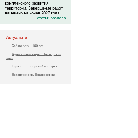
комплексного развития
территории. Завершение работ
намечено на конец 2027 года.
статьи раздела
Актуально
Хабаровску - 160 лет
Адреса инвестиций. Приморский
край
Туризм: Приморский маршрут
Недвижимость Владивостока