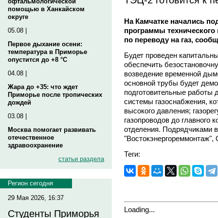
офтальмологической
помощью в Ханкайском
округе
На Камчатке начались по
программы технического 
05.08 |
по переводу на газ, сооб
Первое дыхание осени:
температура в Приморье
Будет проведен капитальн
опустится до +8 °C
обеспечить безостановочн
возведение временной дымо
04.08 |
основной трубы будет дем
Жара до +35: что ждет
подготовительные работы д
Приморье после тропических
системы газоснабжения, ко
дождей
высокого давления; газорег
03.08 |
газопроводов до главного к
отделения. Подрядчиками 
Москва помогает развивать
отечественное
"Востокэнергореммонтаж", 
здравоохранение
Теги:
статьи раздела
Регион сегодня
29 Мая 2026, 16:37
Loading...
Студенты Приморья