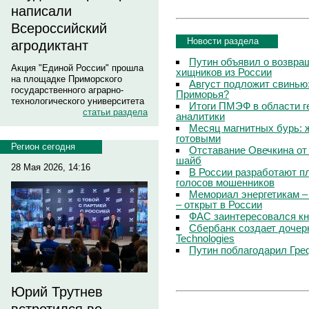
написали
Всероссийский
Новости раздела
агродиктант
Путин объявил о возвращ
Акция "Единой России" прошла
хищников из России
на площадке Приморского
Август подложит свинью:
государственного аграрно-
Приморья?
технологического университета
Итоги ПМЭФ в области г
статьи раздела
аналитики
Месяц магнитных бурь: 
готовыми
Регион сегодня
Отставание Овечкина от 
шайб
28 Мая 2026, 14:16
В России разработают п
голосов мошенников
Мемориал энергетикам –
– открыт в России
ФАС заинтересовался кн
Сбербанк создает дочер
Technologies
Путин поблагодарил Гре
Юрий Трутнев