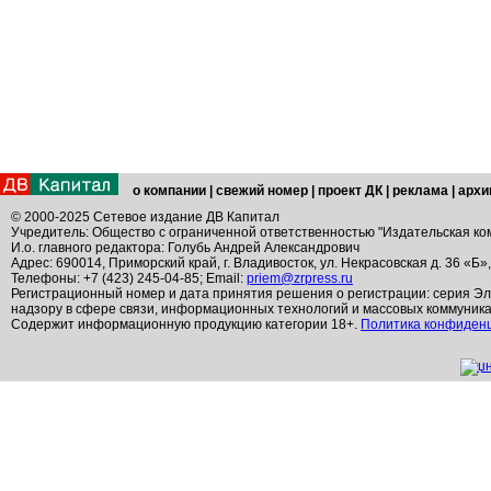
о компании
|
свежий номер
|
проект ДК
|
реклама
|
архи
© 2000-2025 Сетевое издание ДВ Капитал
Учредитель: Общество с ограниченной ответственностью "Издательская ко
И.о. главного редактора: Голубь Андрей Александрович
Адрес: 690014, Приморский край, г. Владивосток, ул. Некрасовская д. 36 «Б»
Телефоны: +7 (423) 245-04-85; Email:
priem@zrpress.ru
Регистрационный номер и дата принятия решения о регистрации: серия Эл
надзору в сфере связи, информационных технологий и массовых коммуник
Содержит информационную продукцию категории 18+.
Политика конфиден