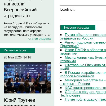
написали
Всероссийский
Loading...
агродиктант
Акция "Единой России" прошла
на площадке Приморского
Новости раздела
государственного аграрно-
Путин объявил о возвращ
технологического университета
хищников из России
статьи раздела
Август подложит свинью:
Приморья?
Итоги ПМЭФ в области г
Регион сегодня
аналитики
Месяц магнитных бурь: 
28 Мая 2026, 14:16
готовыми
Отставание Овечкина от 
шайб
В России разработают п
голосов мошенников
Мемориал энергетикам –
– открыт в России
ФАС заинтересовался кн
Сбербанк создает дочер
Technologies
Путин поблагодарил Гре
Юрий Трутнев