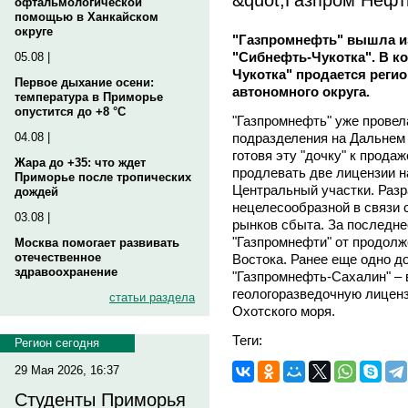
офтальмологической
помощью в Ханкайском
округе
"Газпромнефть" вышла из
"Сибнефть-Чукотка". В к
05.08 |
Чукотка" продается реги
Первое дыхание осени:
автономного округа.
температура в Приморье
опустится до +8 °C
"Газпромнефть" уже провел
подразделения на Дальнем
04.08 |
готовя эту "дочку" к прода
Жара до +35: что ждет
продлевать две лицензии на
Приморье после тропических
Центральный участки. Разр
дождей
нецелесообразной в связи 
03.08 |
рынков сбыта. За последне
"Газпромнефти" от продолж
Москва помогает развивать
отечественное
Востока. Ранее еще одно 
здравоохранение
"Газпромнефть-Сахалин" – 
геологоразведочную лицен
статьи раздела
Охотского моря.
Теги:
Регион сегодня
29 Мая 2026, 16:37
Студенты Приморья