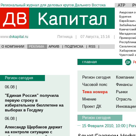
Региональный журнал для деловых кругов Дальнего Востока
АТР
Р
Амурская о
Бурятия
Еврейская 
Забайкаль
Камчатский
Магаданска
www.
dvkapital.ru
Пятница
|
07 Августа, 15:16
|
Приморски
Республика
О КОМПАНИИ
РЕКЛАМА
АРХИВ
|
ПОДПИСКА
|
RSS
|
Сахалинска
Хабаровски
Чукотский 
главная
Р
Регион сегодня
Компании
Регион сегодня
Часовой пояс
Финансы
06.08 |
Тема номера
Рынки
"Единая Россия" получила
Мнение
Отрасль
первую строку в
избирательном бюллетене на
Проект ДК
Инновации
выборах в Госдуму
Регион сегодня
06.08 |
15 Февраля 2010, 10:00 |
Рег
Александр Щербаков держит
на контроле ситуацию с
&quot;Газпром Нефть