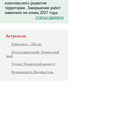
комплексного развития
территории. Завершение работ
намечено на конец 2027 года.
статьи раздела
Актуально
Хабаровску - 160 лет
Адреса инвестиций. Приморский
край
Туризм: Приморский маршрут
Недвижимость Владивостока