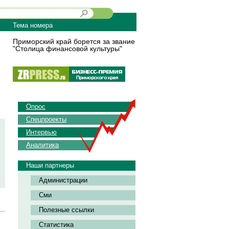
Тема номера
Приморский край борется за звание
"Столица финансовой культуры"
Опрос
Спецпроекты
Интервью
Аналитика
Наши партнеры
Администрации
Сми
Полезные ссылки
Статистика