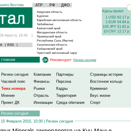
ьнего Востока
АТР
РФ
ДФО
Курсы валют
Амурская область
Бурятия
1 USD
82.17 р.
Еврейская автономная область
1 EUR
94.84 р.
Забайкалье
100 JPY
51.82 р.
Камчатский край
10 CNY
12.17 р.
Магаданская область
08 Августа, 18:40
|
Приморский край
Республика Саха (Якутия)
А
|
RSS
|
Сахалинская область
Хабаровский край
Чукотский автономный округ
главная
Рекомендует:
Регион сегодня
Регион сегодня
Компании
Партнеры
Страницы истории
Часовой пояс
Финансы
Персона
Восточное кольцо
Тема номера
Рынки
Кадры
Криминал
Мнение
Отрасль
Территория
Вкус жизни
Проект ДК
Инновации
Среда обитания
Спорт
Регион сегодня
15 Февраля 2010, 10:00 |
Регион сегодня
mur Minerals закрепляется на Кун-Манье