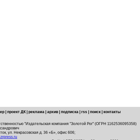
ер
|
проект ДК
|
реклама
|
архив
|
подписка
|
rss
|
поиск
|
контакты
тственностью "Издательская компания "Золотой Рог" (ОГРН 1162536095358)
ксандрович
ток, ул. Некрасовская д. 36 «Б», офис 606;
zrpress.ru