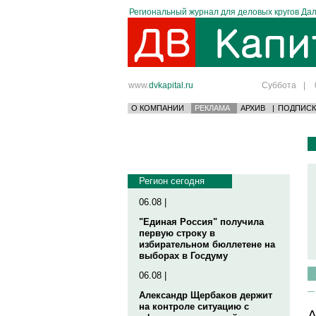
Региональный журнал для деловых кругов Дал
www.
dvkapital.ru
Суббота
|
О КОМПАНИИ
РЕКЛАМА
АРХИВ
|
ПОДПИСК
Регион сегодня
06.08 |
"Единая Россия" получила
первую строку в
избирательном бюллетене на
выборах в Госдуму
06.08 |
Александр Щербаков держит
на контроле ситуацию с
A