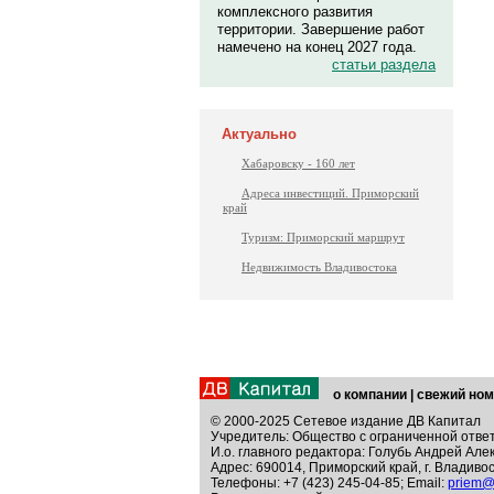
комплексного развития
территории. Завершение работ
намечено на конец 2027 года.
статьи раздела
Актуально
Хабаровску - 160 лет
Адреса инвестиций. Приморский
край
Туризм: Приморский маршрут
Недвижимость Владивостока
о компании
|
свежий ном
© 2000-2025 Сетевое издание ДВ Капитал
Учредитель: Общество с ограниченной отве
И.о. главного редактора: Голубь Андрей Але
Адрес: 690014, Приморский край, г. Владивос
Телефоны: +7 (423) 245-04-85; Email:
priem@