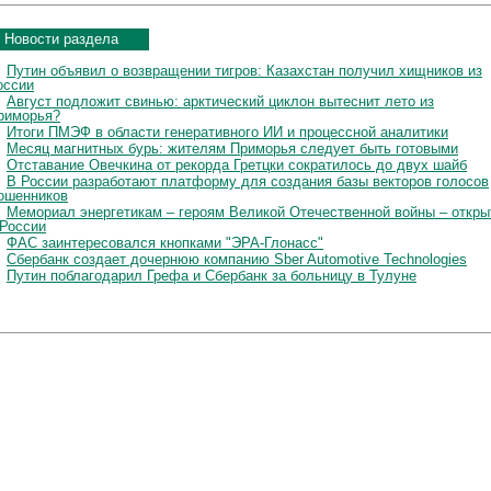
Новости раздела
Путин объявил о возвращении тигров: Казахстан получил хищников из
оссии
Август подложит свинью: арктический циклон вытеснит лето из
риморья?
Итоги ПМЭФ в области генеративного ИИ и процессной аналитики
Месяц магнитных бурь: жителям Приморья следует быть готовыми
Отставание Овечкина от рекорда Гретцки сократилось до двух шайб
В России разработают платформу для создания базы векторов голосов
ошенников
Мемориал энергетикам – героям Великой Отечественной войны – откры
 России
ФАС заинтересовался кнопками "ЭРА-Глонасс"
Сбербанк создает дочернюю компанию Sber Automotive Technologies
Путин поблагодарил Грефа и Сбербанк за больницу в Тулуне