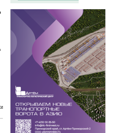
ы
а
ти