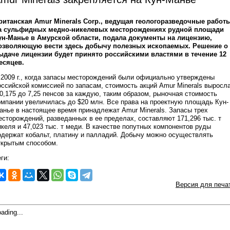
ританская Amur Minerals Corp., ведущая геологоразведочные работ
а сульфидных медно-никелевых месторождениях рудной площади
ун-Манье в Амурской области, подала документы на лицензию,
озволяющую вести здесь добычу полезных ископаемых. Решение о
ыдаче лицензии будет принято российскими властями в течение 12
есяцев.
 2009 г., когда запасы месторождений были официально утверждены
оссийской комиссией по запасам, стоимость акций Amur Minerals выросл
 0,175 до 7,25 пенсов за каждую, таким образом, рыночная стоимость
омпании увеличилась до $20 млн. Все права на проектную площадь Кун-
анье в настоящее время принадлежат Amur Minerals. Запасы трех
есторождений, разведанных в ее пределах, составляют 171,296 тыс. т
икеля и 47,023 тыс. т меди. В качестве попутных компонентов руды
одержат кобальт, платину и палладий. Добычу можно осуществлять
ткрытым способом.
ги:
Версия для печа
ading...