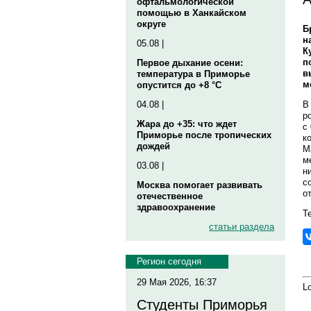
офтальмологической
помощью в Ханкайском
округе
Б
н
05.08 |
К
п
Первое дыхание осени:
в
температура в Приморье
м
опустится до +8 °C
В
04.08 |
р
Жара до +35: что ждет
с
Приморье после тропических
к
дождей
М
м
03.08 |
н
с
Москва помогает развивать
о
отечественное
здравоохранение
Те
статьи раздела
Регион сегодня
29 Мая 2026, 16:37
Lo
Студенты Приморья