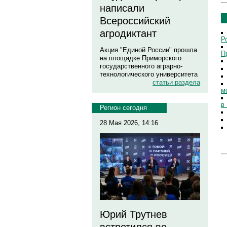
написали
Всероссийский
агродиктант
Р
Акция "Единой России" прошла
П
на площадке Приморского
государственного аграрно-
технологического университета
статьи раздела
м
в
Регион сегодня
28 Мая 2026, 14:16
Юрий Трутнев