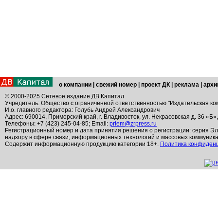
о компании
|
свежий номер
|
проект ДК
|
реклама
|
архи
© 2000-2025 Сетевое издание ДВ Капитал
Учредитель: Общество с ограниченной ответственностью "Издательская ко
И.о. главного редактора: Голубь Андрей Александрович
Адрес: 690014, Приморский край, г. Владивосток, ул. Некрасовская д. 36 «Б»
Телефоны: +7 (423) 245-04-85; Email:
priem@zrpress.ru
Регистрационный номер и дата принятия решения о регистрации: серия Эл
надзору в сфере связи, информационных технологий и массовых коммуник
Содержит информационную продукцию категории 18+.
Политика конфиден