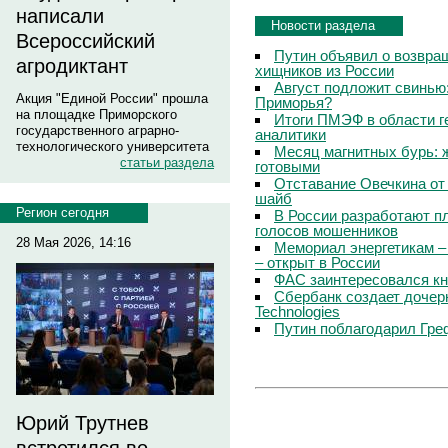
написали
Новости раздела
Всероссийский
Путин объявил о возвращ
агродиктант
хищников из России
Август подложит свинью:
Акция "Единой России" прошла
Приморья?
на площадке Приморского
Итоги ПМЭФ в области г
государственного аграрно-
аналитики
технологического университета
Месяц магнитных бурь: 
статьи раздела
готовыми
Отставание Овечкина от 
шайб
Регион сегодня
В России разработают п
голосов мошенников
28 Мая 2026, 14:16
Мемориал энергетикам –
– открыт в России
ФАС заинтересовался кн
Сбербанк создает дочер
Technologies
Путин поблагодарил Гре
Юрий Трутнев