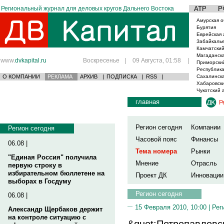
Региональный журнал для деловых кругов Дальнего Востока
АТР
Р
Амурская о
Бурятия
Еврейская 
Забайкаль
Камчатский
Магаданска
www.
dvkapital.ru
Воскресенье
|
09 Августа, 01:58
|
Приморски
Республика
О КОМПАНИИ
РЕКЛАМА
АРХИВ
|
ПОДПИСКА
|
RSS
|
Сахалинска
Хабаровски
Чукотский 
главная
Р
Регион сегодня
Компании
Регион сегодня
Часовой пояс
Финансы
06.08 |
Тема номера
Рынки
"Единая Россия" получила
Мнение
Отрасль
первую строку в
избирательном бюллетене на
Проект ДК
Инновации
выборах в Госдуму
Регион сегодня
06.08 |
15 Февраля 2010, 10:00 |
Рег
Александр Щербаков держит
на контроле ситуацию с
&quot;Петропавловс