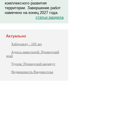
комплексного развития
территории. Завершение работ
намечено на конец 2027 года.
статьи раздела
Актуально
Хабаровску - 160 лет
Адреса инвестиций. Приморский
край
Туризм: Приморский маршрут
Недвижимость Владивостока