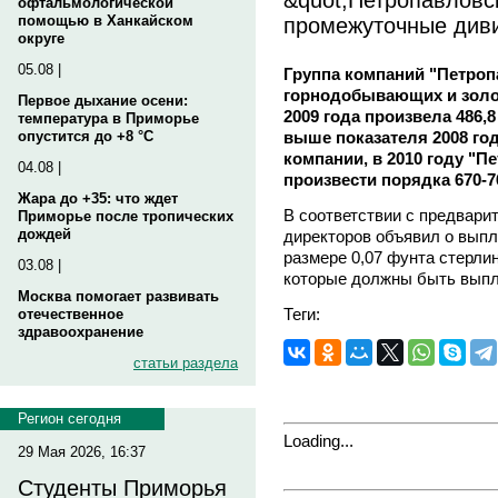
офтальмологической
промежуточные див
помощью в Ханкайском
округе
05.08 |
Группа компаний "Петроп
горнодобывающих и золо
Первое дыхание осени:
2009 года произвела 486,8
температура в Приморье
выше показателя 2008 год
опустится до +8 °C
компании, в 2010 году "П
04.08 |
произвести порядка 670-7
Жара до +35: что ждет
В соответствии с предвари
Приморье после тропических
дождей
директоров объявил о вып
размере 0,07 фунта стерлин
03.08 |
которые должны быть выпла
Москва помогает развивать
Теги:
отечественное
здравоохранение
статьи раздела
Регион сегодня
Loading...
29 Мая 2026, 16:37
Студенты Приморья