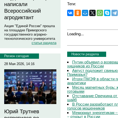
написали
Теги:
Всероссийский
агродиктант
Акция "Единой России" прошла
на площадке Приморского
Loading...
государственного аграрно-
технологического университета
статьи раздела
Новости раздела
Регион сегодня
Путин объявил о возвращ
28 Мая 2026, 14:16
хищников из России
Август подложит свинью:
Приморья?
Итоги ПМЭФ в области г
аналитики
Месяц магнитных бурь: 
готовыми
Отставание Овечкина от 
шайб
В России разработают п
голосов мошенников
Юрий Трутнев
Мемориал энергетикам –
– открыт в России