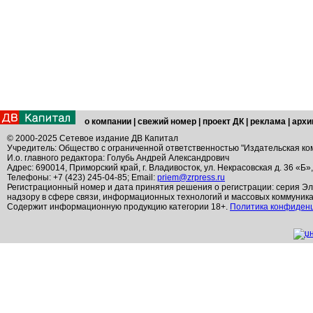
о компании
|
свежий номер
|
проект ДК
|
реклама
|
архи
© 2000-2025 Сетевое издание ДВ Капитал
Учредитель: Общество с ограниченной ответственностью "Издательская ко
И.о. главного редактора: Голубь Андрей Александрович
Адрес: 690014, Приморский край, г. Владивосток, ул. Некрасовская д. 36 «Б»
Телефоны: +7 (423) 245-04-85; Email:
priem@zrpress.ru
Регистрационный номер и дата принятия решения о регистрации: серия Эл
надзору в сфере связи, информационных технологий и массовых коммуник
Содержит информационную продукцию категории 18+.
Политика конфиден