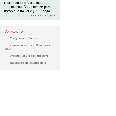
комплексного развития
территории. Завершение работ
намечено на конец 2027 года.
статьи раздела
Актуально
Хабаровску - 160 лет
Адреса инвестиций. Приморский
край
Туризм: Приморский маршрут
Недвижимость Владивостока