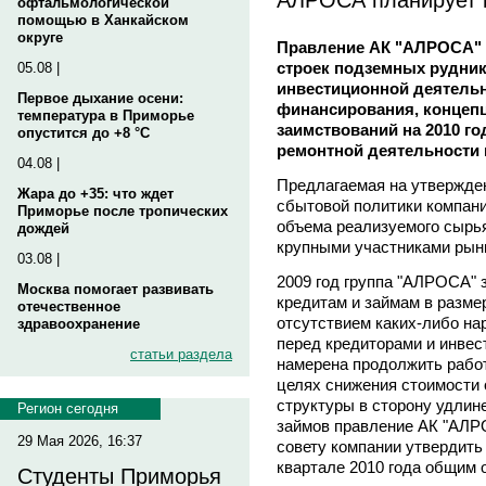
офтальмологической
помощью в Ханкайском
округе
Правление АК "АЛРОСА" 
строек подземных рудник
05.08 |
инвестиционной деятельн
Первое дыхание осени:
финансирования, концеп
температура в Приморье
заимствований на 2010 г
опустится до +8 °C
ремонтной деятельности 
04.08 |
Предлагаемая на утвержде
Жара до +35: что ждет
сбытовой политики компани
Приморье после тропических
объема реализуемого сырья
дождей
крупными участниками рын
03.08 |
2009 год группа "АЛРОСА" 
Москва помогает развивать
кредитам и займам в размер
отечественное
отсутствием каких-либо н
здравоохранение
перед кредиторами и инвес
статьи раздела
намерена продолжить работ
целях снижения стоимости 
структуры в сторону удлин
Регион сегодня
займов правление АК "АЛ
29 Мая 2026, 16:37
совету компании утвердить
квартале 2010 года общим 
Студенты Приморья