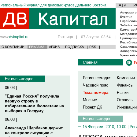
Региональный журнал для деловых кругов Дальнего Востока
АТР
Р
Амурская о
Бурятия
Еврейская 
Забайкаль
Камчатский
Магаданска
www.
dvkapital.ru
Пятница
|
07 Августа, 03:54
|
Приморски
Республика
О КОМПАНИИ
РЕКЛАМА
АРХИВ
|
ПОДПИСКА
|
RSS
|
Сахалинска
Хабаровски
Чукотский 
главная
Р
Регион сегодня
Компании
Регион сегодня
Часовой пояс
Финансы
06.08 |
Тема номера
Рынки
"Единая Россия" получила
Мнение
Отрасль
первую строку в
избирательном бюллетене на
Проект ДК
Инновации
выборах в Госдуму
Регион сегодня
06.08 |
15 Февраля 2010, 10:00 |
Рег
Александр Щербаков держит
на контроле ситуацию с
АЛРОСА планирует 